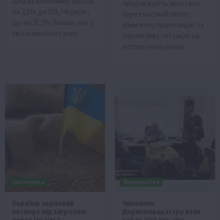
ціна на яловичину зросла
продовжують зростати
на 2,1% до 373,74 грн/кг,
через високий попит,
що на 21,7% більше, ніж у
обмежену пропозицію та
квітні минулого року.
сприятливу ситуацію на
експортному ринку.
Економіка
Фермерство
Україна: зерновий
Чиновник
експорт під загрозою
Держгеокадастру взяв