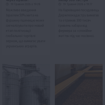
через Ізраїль?
хабар 300 тис. грн
19 Травня 2026 о 19:28
19 Травня 2026 о 19:17
Можливе введення
На Харківщині посадовець
Ізраїлем 50% мита на
Держгеокадастру вимагав
фуражну пшеницю може
та отримав 300 тисяч
сигналізувати про новий
гривень хабара від
етап політизації
фермера за «спокійне
глобальної торгівлі
життя» під час посівної.
зерном, що вимагає уваги
українських аграріїв.