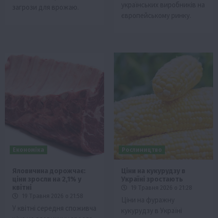
українських виробників на
загрози для врожаю.
європейському ринку.
Економіка
Рослиництво
Яловичина дорожчає:
Ціни на кукурудзу в
ціни зросли на 2,1% у
Україні зростають
квітні
19 Травня 2026 о 21:28
19 Травня 2026 о 21:58
Ціни на фуражну
У квітні середня споживча
кукурудзу в Україні