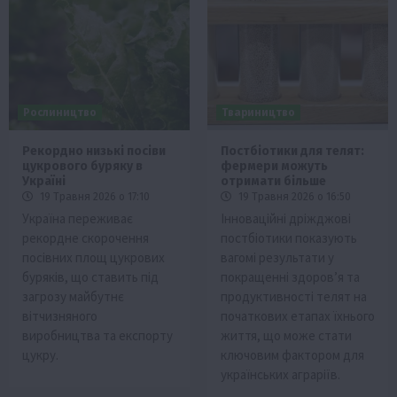
Рослиництво
Твариництво
Рекордно низькі посіви
Постбіотики для телят:
цукрового буряку в
фермери можуть
Україні
отримати більше
19 Травня 2026 о 17:10
19 Травня 2026 о 16:50
Україна переживає
Інноваційні дріжджові
рекордне скорочення
постбіотики показують
посівних площ цукрових
вагомі результати у
буряків, що ставить під
покращенні здоров’я та
загрозу майбутнє
продуктивності телят на
вітчизняного
початкових етапах їхнього
виробництва та експорту
життя, що може стати
цукру.
ключовим фактором для
українських аграріїв.