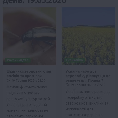
Рослиництво
Економіка
Шкідники зернових: стан
Україна нарощує
посівів та прогнози
переробку ріпаку: що це
означає для Польщі?
19 Травня 2026 о 22:59
19 Травня 2026 о 22:28
Фахівці фіксують появу
Україна активно розвиває
шкідників у посівах
переробку ріпаку, що
зернових культур по всій
створює нові виклики та
Україні, проте на даний
можливості для
момент їхня кількість не
польських аграріїв та
становить серйозної