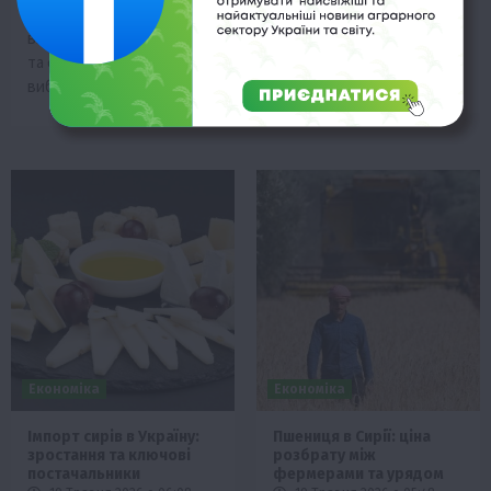
+25°C, що матиме значний
комбінат «Азот», який
вплив на сільське
виробляє азотні добрива
господарство та
та сировину для
повсякденне життя.
вибухівки.
Економіка
Економіка
Імпорт сирів в Україну:
Пшениця в Сирії: ціна
зростання та ключові
розбрату між
постачальники
фермерами та урядом