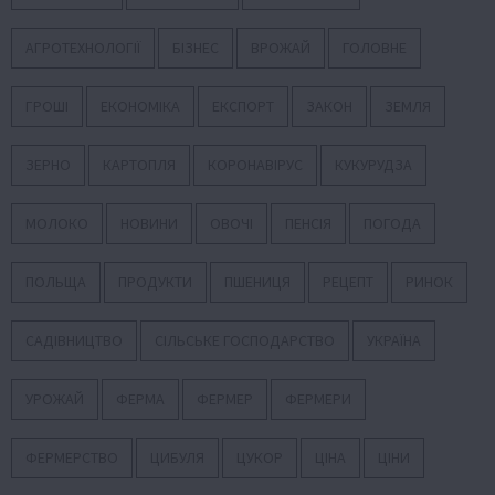
АГРОТЕХНОЛОГІЇ
БІЗНЕС
ВРОЖАЙ
ГОЛОВНЕ
ГРОШІ
ЕКОНОМІКА
ЕКСПОРТ
ЗАКОН
ЗЕМЛЯ
ЗЕРНО
КАРТОПЛЯ
КОРОНАВІРУС
КУКУРУДЗА
МОЛОКО
НОВИНИ
ОВОЧІ
ПЕНСІЯ
ПОГОДА
ПОЛЬЩА
ПРОДУКТИ
ПШЕНИЦЯ
РЕЦЕПТ
РИНОК
САДІВНИЦТВО
СІЛЬСЬКЕ ГОСПОДАРСТВО
УКРАЇНА
УРОЖАЙ
ФЕРМА
ФЕРМЕР
ФЕРМЕРИ
ФЕРМЕРСТВО
ЦИБУЛЯ
ЦУКОР
ЦІНА
ЦІНИ