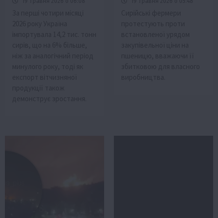
19 Травня 2026 о 06:08
19 Травня 2026 о 05:48
За перші чотири місяці
Сирійські фермери
2026 року Україна
протестують проти
імпортувала 14,2 тис. тонн
встановленої урядом
сирів, що на 6% більше,
закупівельної ціни на
ніж за аналогічний період
пшеницю, вважаючи її
минулого року, тоді як
збитковою для власного
експорт вітчизняної
виробництва.
продукції також
демонструє зростання.