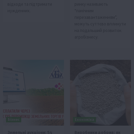
відходи та підтримати
ринку називають
нужденних.
“панічним
перезавантаженням”,
можуть суттєво вплинути
на подальший розвиток
агробізнесу.
Бізнес
Економіка
Земельні аукціони: 54
Виробники добрив: як