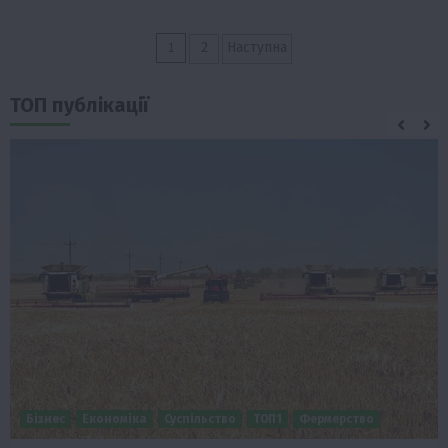
Пагінація
1
2
Наступна
записів
ТОП публікації
Бізнес
Економіка
Суспільство
ТОП1
Фермерство