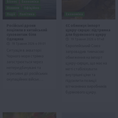
Бізнес
Економіка
Новини
Офіційно
Події
Політика
Економіка
Російські дрони
ЄС обмежує імпорт
поцілили в китайський
цукру-сирцю: підтримка
суховантаж біля
для бурякового цукру
Одещини
19 Травня 2026 о 07:48
19 Травня 2026 о 09:01
Європейський Союз
Ситуація в акваторії
запровадив тимчасові
Чорного моря стрімко
обмеження на імпорт
загострюється через
цукру-сирцю, що має на
непередбачувані та
меті стабілізувати
агресивні дії російських
внутрішні ціни та
окупаційних військ….
підсилити позиції
вітчизняних виробників
бурякового цукру.