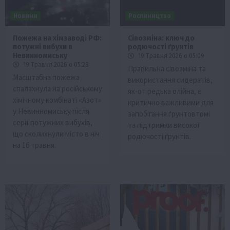
Новини
Рослиництво
Пожежа на хімзаводі РФ:
Сівозміна: ключ до
потужні вибухи в
родючості ґрунтів
Невинномиську
19 Травня 2026 о 05:09
19 Травня 2026 о 05:28
Правильна сівозміна та
Масштабна пожежа
використання сидератів,
спалахнула на російському
як-от редька олійна, є
хімічному комбінаті «Азот»
критично важливими для
у Невинномиську після
запобігання ґрунтовтомі
серії потужних вибухів,
та підтримки високої
що сколихнули місто в ніч
родючості ґрунтів.
на 16 травня.