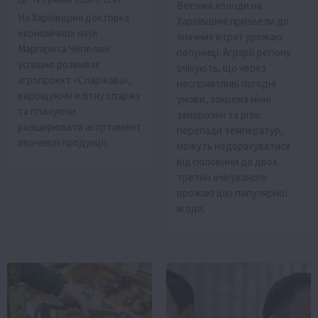
Весняні холоди на
На Харківщині докторка
Харківщині призвели до
економічних наук
значних втрат урожаю
Маргарита Чепелюк
полуниці. Аграрії регіону
успішно розвиває
очікують, що через
агропроєкт «Спаржава»,
несприятливі погодні
вирощуючи елітну спаржу
умови, зокрема нічні
та плануючи
заморозки та різкі
розширювати асортимент
перепади температур,
овочевої продукції.
можуть недорахуватися
від половини до двох
третин очікуваного
врожаю цієї популярної
ягоди.