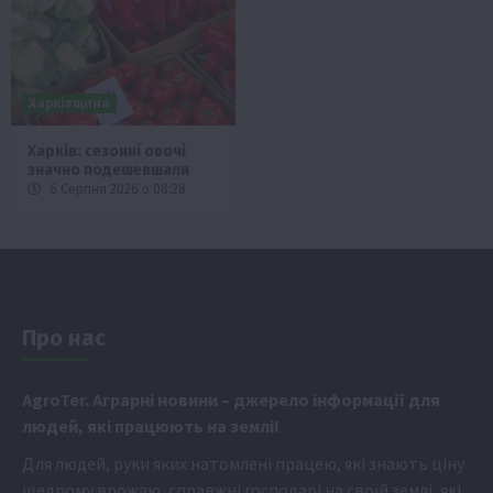
Харківщина
Харків: сезонні овочі
значно подешевшали
6 Серпня 2026 о 08:28
Про нас
Аgr
oTer. Аграрні новини
– джерело інформації для
людей, які працюють на землі!
Для людей, руки яких натомлені працею, які знають ціну
щедрому врожаю, справжні господарі на своїй землі, які