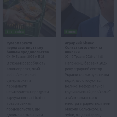
Економіка
Бізнес
Супермаркети
Аграрний бізнес
передаватимуть їжу
Сольського: зміни та
банкам продовольства
виклики
19 Травня 2026 о 13:28
19 Травня 2026 о 11:48
В Україні розробляють
Наприкінці березня 2026
законопроєкт, який
року аграрний сектор
зобов’яже великі
України сколихнула низка
супермаркети
подій, що стосуються
передавати
великої неформальної
невикористані продукти
групи компаній, пов’язаної
харчування та гігієнічні
з ім’ям колишнього
товари банкам
міністра аграрної політики
продовольства, що
Миколи Сольського. Ці
допоможе зменшити
зміни, які деякі гравці