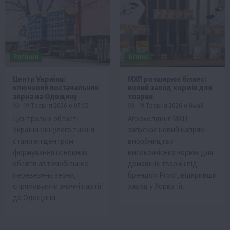
Регіони
Бізнес
Центр України:
МХП розширює бізнес:
ключовий постачальник
новий завод кормів для
зерна на Одещину
тварин
19 Травня 2026 о 05:03
19 Травня 2026 о 04:48
Центральні області
Агрохолдинг МХП
України минулого тижня
запускає новий напрям –
стали епіцентром
виробництво
формування основних
високоякісних кормів для
обсягів автомобільних
домашніх тварин під
перевезень зерна,
брендом Proof, відкривши
спрямовуючи значні партії
завод у Хорватії.
до Одещини.