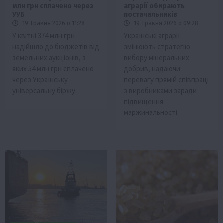
млн грн сплачено через
аграрії обирають
УУБ
постачальників
19 Травня 2026 о 11:28
19 Травня 2026 о 09:28
У квітні 374 млн грн
Українські аграрії
надійшло до бюджетів від
змінюють стратегію
земельних аукціонів, з
вибору мінеральних
яких 54 млн грн сплачено
добрив, надаючи
через Українську
перевагу прямій співпраці
універсальну біржу.
з виробниками заради
підвищення
маржинальності.