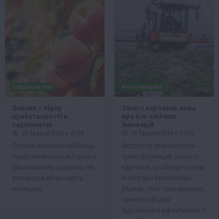
Садівництво
Рослиництво
Персик – лідер
Захист картоплі: нова
прибутковості в
ера біо-хімічних
садівництві
інновацій
19 Травня 2026 о 07:28
19 Травня 2026 о 07:09
Персик визнано найбільш
Експерти прогнозують
прибутковою культурою в
трансформацію захисту
українському садівництві,
картоплі, що базується на
випереджаючи навіть
інтеграції біологічних
черешню.
рішень, хімії та цифрових
технологій для
підвищення ефективності