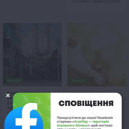
та стійкості вирощування.
Новини
Новини
Горів російський
Україну очікує тепло до
хімзавод: виробник
+25°C
добрив та сировини для
19 Травня 2026 о 06:28
вибухівки
Після тривалої прохолоди
19 Травня 2026 о 06:49
та заморозків, Україну
У ніч на 16 травня горів
очікує різке потепління до
російський хімічний