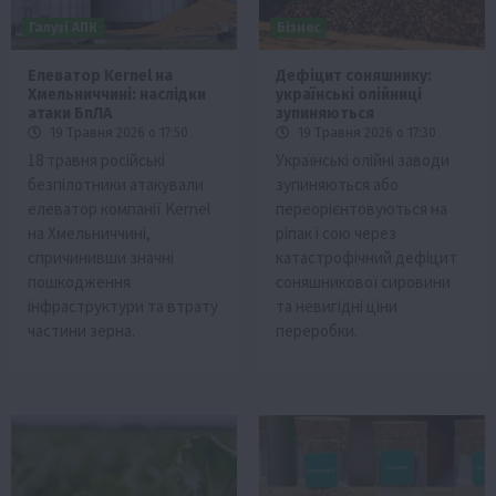
Галузі АПК
Бізнес
Елеватор Kernel на
Дефіцит соняшнику:
Хмельниччині: наслідки
українські олійниці
атаки БпЛА
зупиняються
19 Травня 2026 о 17:50
19 Травня 2026 о 17:30
18 травня російські
Українські олійні заводи
безпілотники атакували
зупиняються або
елеватор компанії Kernel
переорієнтовуються на
на Хмельниччині,
ріпак і сою через
спричинивши значні
катастрофічний дефіцит
пошкодження
соняшникової сировини
інфраструктури та втрату
та невигідні ціни
частини зерна.
переробки.