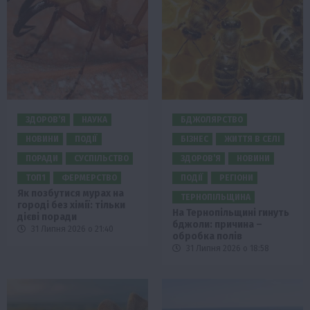
ЗДОРОВ’Я
НАУКА
БДЖОЛЯРСТВО
НОВИНИ
ПОДІЇ
БІЗНЕС
ЖИТТЯ В СЕЛІ
ПОРАДИ
СУСПІЛЬСТВО
ЗДОРОВ’Я
НОВИНИ
ТОП1
ФЕРМЕРСТВО
ПОДІЇ
РЕГІОНИ
Як позбутися мурах на
ТЕРНОПІЛЬЩИНА
городі без хімії: тільки
На Тернопільщині гинуть
дієві поради
бджоли: причина –
31 Липня 2026 о 21:40
обробка полів
31 Липня 2026 о 18:58