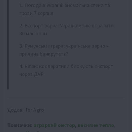
Погода в Україні: аномальна спека та
грози 7 серпня
Експорт зерна: Україна може втратити
30 млн тонн
Румунські аграрії: українське зерно –
причина банкрутств?
Ріпак: кооперативи блокують експорт
через ДАР
Додав:
Ter Agro
Позначки:
аграрний сектор
,
весняне тепло
,