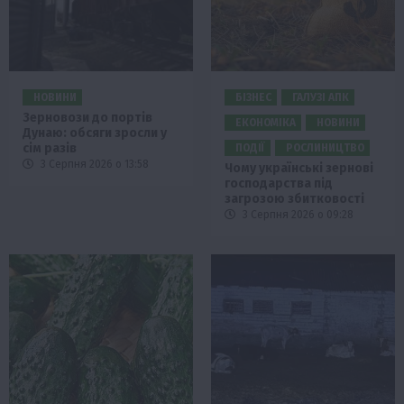
НОВИНИ
БІЗНЕС
ГАЛУЗІ АПК
Зерновози до портів
ЕКОНОМІКА
НОВИНИ
Дунаю: обсяги зросли у
сім разів
ПОДІЇ
РОСЛИНИЦТВО
3 Серпня 2026 о 13:58
Чому українські зернові
господарства під
загрозою збитковості
3 Серпня 2026 о 09:28