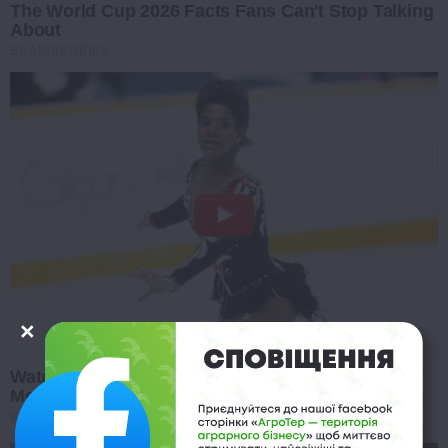
The World Cup 2026 Facts Fans Can't Stop Talking
About
BRAINBERRIES
Watch The Most Jaw‑Dropping Figure Skating
Moments
BRAINBERRIES