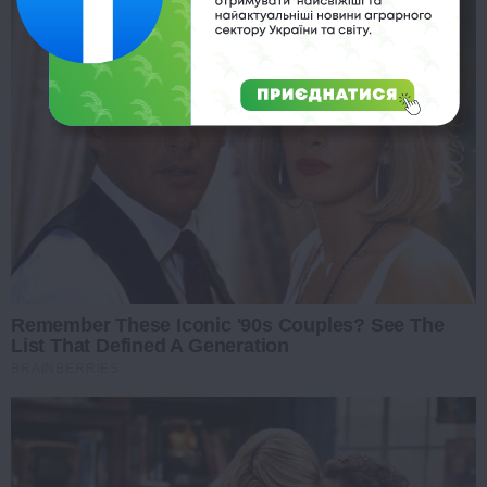
Remember These Iconic '90s Couples? See The
List That Defined A Generation
BRAINBERRIES