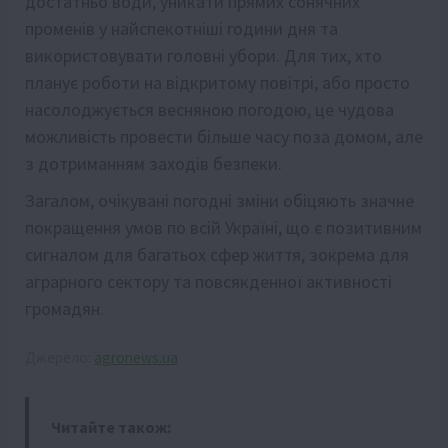
достатньо води, уникати прямих сонячних
променів у найспекотніші години дня та
використовувати головні убори. Для тих, хто
планує роботи на відкритому повітрі, або просто
насолоджується весняною погодою, це чудова
можливість провести більше часу поза домом, але
з дотриманням заходів безпеки.
Загалом, очікувані погодні зміни обіцяють значне
покращення умов по всій Україні, що є позитивним
сигналом для багатьох сфер життя, зокрема для
аграрного сектору та повсякденної активності
громадян.
Джерело:
agronews.ua
Читайте також: