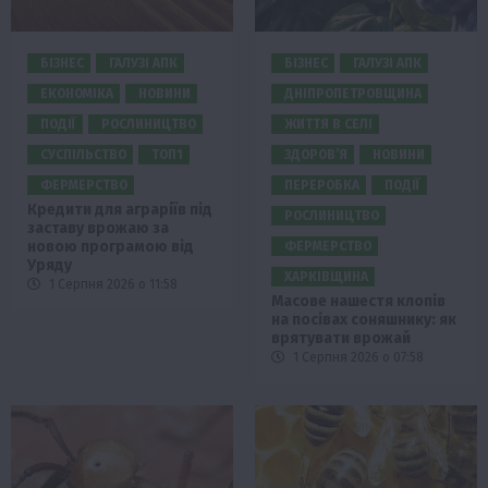
БІЗНЕС
ГАЛУЗІ АПК
БІЗНЕС
ГАЛУЗІ АПК
ЕКОНОМІКА
НОВИНИ
ДНІПРОПЕТРОВЩИНА
ПОДІЇ
РОСЛИНИЦТВО
ЖИТТЯ В СЕЛІ
СУСПІЛЬСТВО
ТОП1
ЗДОРОВ’Я
НОВИНИ
ФЕРМЕРСТВО
ПЕРЕРОБКА
ПОДІЇ
Кредити для аграріїв під
РОСЛИНИЦТВО
заставу врожаю за
новою програмою від
ФЕРМЕРСТВО
Уряду
ХАРКІВЩИНА
1 Серпня 2026 о 11:58
Масове нашестя клопів
на посівах соняшнику: як
врятувати врожай
1 Серпня 2026 о 07:58