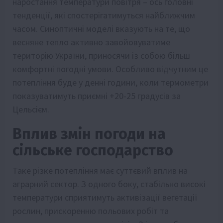
наростання температури повітря – ось головні
тенденції, які спостерігатимуться найближчим
часом. Синоптичні моделі вказують на те, що
весняне тепло активно завойовуватиме
територію України, приносячи із собою більш
комфортні погодні умови. Особливо відчутним це
потепління буде у денні години, коли термометри
показуватимуть приємні +20-25 градусів за
Цельсієм.
Вплив змін погоди на
сільське господарство
Таке різке потепління має суттєвий вплив на
аграрний сектор. З одного боку, стабільно високі
температури сприятимуть активізації вегетації
рослин, прискоренню польових робіт та