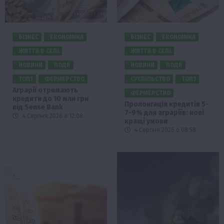
БІЗНЕС
ЕКОНОМІКА
БІЗНЕС
ЕКОНОМІКА
ЖИТТЯ В СЕЛІ
ЖИТТЯ В СЕЛІ
НОВИНИ
ПОДІЇ
НОВИНИ
ПОДІЇ
ТОП1
ФЕРМЕРСТВО
СУСПІЛЬСТВО
ТОП1
Аграрії отримають
ФЕРМЕРСТВО
кредити до 10 млн грн
Пролонгація кредитів 5-
від Sense Bank
7-9% для аграріїв: нові
4 Серпня 2026 о 12:08
кращі умови
4 Серпня 2026 о 08:58