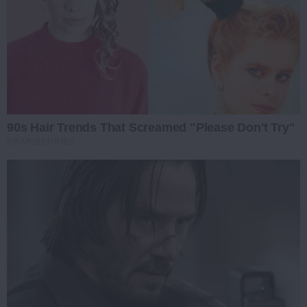
90s Hair Trends That Screamed "Please Don't Try"
BRAINBERRIES