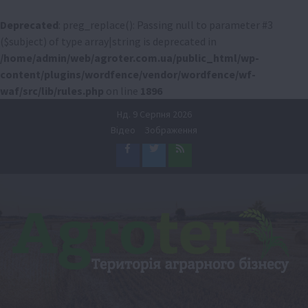
Deprecated
: preg_replace(): Passing null to parameter #3
($subject) of type array|string is deprecated in
/home/admin/web/agroter.com.ua/public_html/wp-
content/plugins/wordfence/vendor/wordfence/wf-
waf/src/lib/rules.php
on line
1896
Перейти
Нд. 9 Серпня 2026
до
Відео
Зображення
вмісту
Facebook
Twitter
Feed