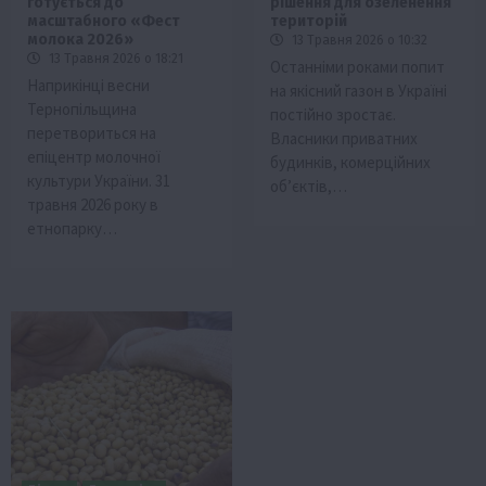
готується до
рішення для озеленення
масштабного «Фест
територій
молока 2026»
13 Травня 2026 о 10:32
13 Травня 2026 о 18:21
Останніми роками попит
Наприкінці весни
на якісний газон в Україні
Тернопільщина
постійно зростає.
перетвориться на
Власники приватних
епіцентр молочної
будинків, комерційних
культури України. 31
об’єктів,…
травня 2026 року в
етнопарку…