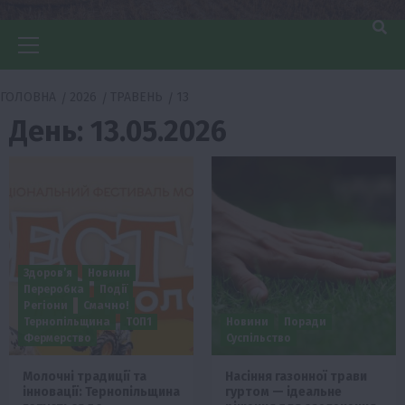
Головне
меню
ГОЛОВНА
2026
ТРАВЕНЬ
13
День:
13.05.2026
Здоров’я
Новини
Переробка
Події
Регіони
Смачно!
Тернопільщина
ТОП1
Новини
Поради
Фермерство
Суспільство
Молочні традиції та
Насіння газонної трави
інновації: Тернопільщина
гуртом — ідеальне