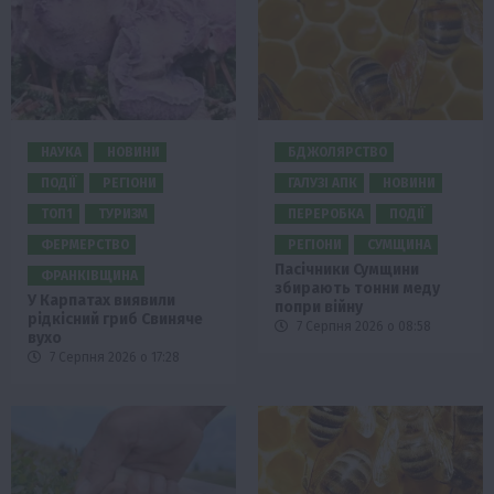
НАУКА
НОВИНИ
БДЖОЛЯРСТВО
ПОДІЇ
РЕГІОНИ
ГАЛУЗІ АПК
НОВИНИ
ТОП1
ТУРИЗМ
ПЕРЕРОБКА
ПОДІЇ
ФЕРМЕРСТВО
РЕГІОНИ
СУМЩИНА
Пасічники Сумщини
ФРАНКІВЩИНА
збирають тонни меду
У Карпатах виявили
попри війну
рідкісний гриб Свиняче
7 Серпня 2026 о 08:58
вухо
7 Серпня 2026 о 17:28