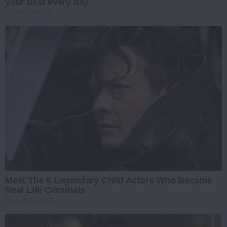
your best every day
CTA FAVORITE
Meet The 6 Legendary Child Actors Who Became
Real Life Criminals
BRAINBERRIES