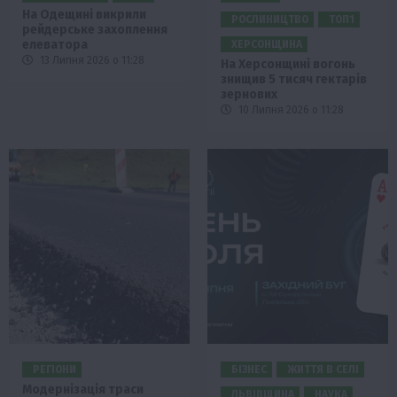
На Одещині викрили
РОСЛИНИЦТВО
ТОП1
рейдерське захоплення
елеватора
ХЕРСОНЩИНА
13 Липня 2026 о 11:28
На Херсонщині вогонь
знищив 5 тисяч гектарів
зернових
10 Липня 2026 о 11:28
РЕГІОНИ
БІЗНЕС
ЖИТТЯ В СЕЛІ
Модернізація траси
ЛЬВІВЩИНА
НАУКА