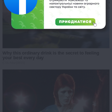
Why this ordinary drink is the secret to feeling
your best every day
CTA FAVORITE