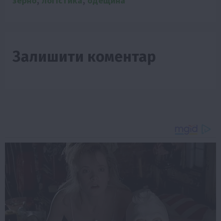
зерно
,
логістика
,
одещина
Залишити коментар