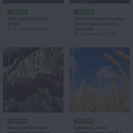
РЕГІОНИ
РЕГІОНИ
Ціни на кавуни різко
Укрзалізниця обмежила
впали
рух вагонів до портів
Одещини
27 Липня 2026 о 18:28
24 Липня 2026 о 15:58
РЕГІОНИ
РЕГІОНИ
Аграрії Мелітополя:
Київщина: озима
виклики логістики та
пшениця може дати 9,2