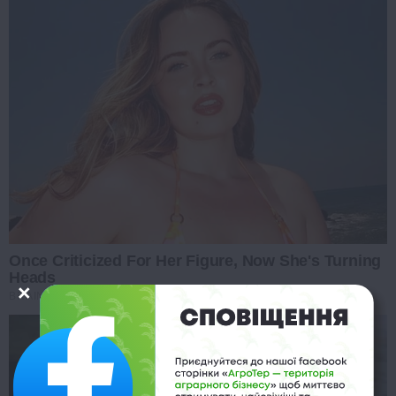
Once Criticized For Her Figure, Now She's Turning
Heads
BRAINBERRIES