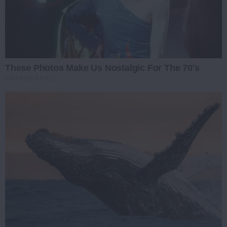
These Photos Make Us Nostalgic For The 70's
BRAINBERRIES