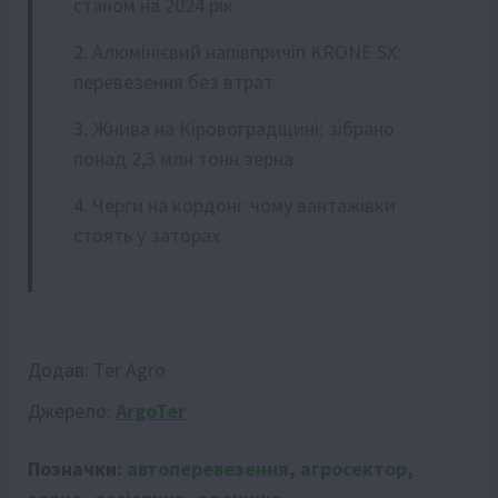
станом на 2024 рік
Алюмінієвий напівпричіп KRONE SX:
перевезення без втрат
Жнива на Кіровоградщині: зібрано
понад 2,3 млн тонн зерна
Черги на кордоні: чому вантажівки
стоять у заторах
Додав:
Ter Agro
Джерело:
ArgoTer
Позначки:
автоперевезення
,
агросектор
,