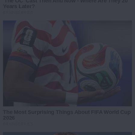
'The OC' Cast Then And Now - Where Are They 20
Years Later?
BRAINBERRIES
The Most Surprising Things About FIFA World Cup
2026
BRAINBERRIES