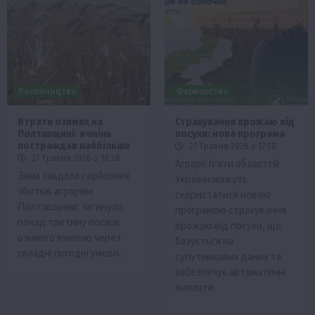
Рослиництво
Фермерство
Втрати озимих на
Страхування врожаю від
Полтавщині: ячмінь
посухи: нова програма
постраждав найбільше
27 Травня 2026 о 17:58
27 Травня 2026 о 18:28
Аграрії п’яти областей
Зима завдала серйозних
України можуть
збитків аграріям
скористатися новою
Полтавщини: загинуло
програмою страхування
понад третину посівів
врожаю від посухи, що
озимого ячменю через
базується на
складні погодні умови.
супутникових даних та
забезпечує автоматичні
виплати.