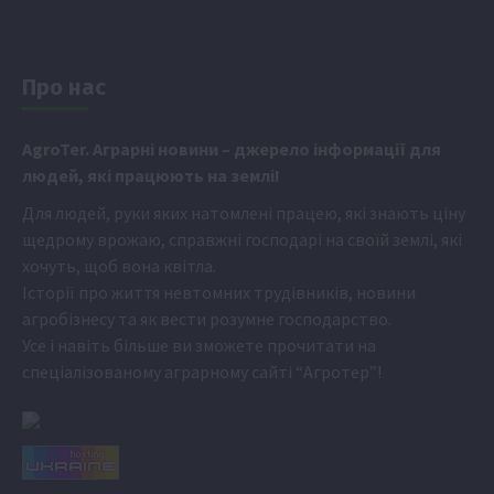
Про нас
Аgr
oTer. Аграрні новини
– джерело інформації для
людей, які працюють на землі!
Для людей, руки яких натомлені працею, які знають ціну
щедрому врожаю, справжні господарі на своїй землі, які
хочуть, щоб вона квітла.
Історії про життя невтомних трудівників, новини
агробізнесу та як вести розумне господарство.
Усе і навіть більше ви зможете прочитати на
спеціалізованому аграрному сайті
“Агротер”
!