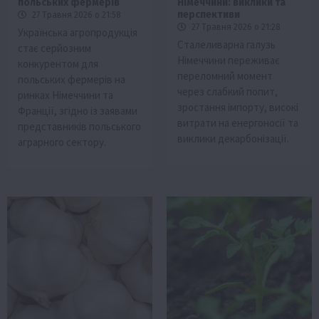
польських фермерів
Німеччини: виклики та
перспективи
27 Травня 2026 о 21:58
27 Травня 2026 о 21:28
Українська агропродукція
Сталеливарна галузь
стає серйозним
Німеччини переживає
конкурентом для
переломний момент
польських фермерів на
через слабкий попит,
ринках Німеччини та
зростання імпорту, високі
Франції, згідно із заявами
витрати на енергоносії та
представників польського
виклики декарбонізації.
аграрного сектору.