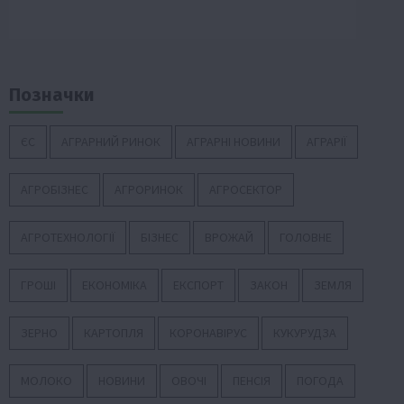
Позначки
ЄС
АГРАРНИЙ РИНОК
АГРАРНІ НОВИНИ
АГРАРІЇ
АГРОБІЗНЕС
АГРОРИНОК
АГРОСЕКТОР
АГРОТЕХНОЛОГІЇ
БІЗНЕС
ВРОЖАЙ
ГОЛОВНЕ
ГРОШІ
ЕКОНОМІКА
ЕКСПОРТ
ЗАКОН
ЗЕМЛЯ
ЗЕРНО
КАРТОПЛЯ
КОРОНАВІРУС
КУКУРУДЗА
МОЛОКО
НОВИНИ
ОВОЧІ
ПЕНСІЯ
ПОГОДА