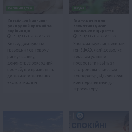
Рослиництво
Наука
Китайський часник:
Ген томатів для
рекордний врожай та
спекотних умов:
падіння цін
японське відкриття
27 Травня 2026 о 19:28
27 Травня 2026 о 18:58
Китай, домінуючий
Японські науковці виявили
гравець на світовому
ген SlIAA9, який дозволяє
ринку часнику,
томатам успішно
демонструє рекордний
проростати навіть за
врожай, що призводить
екстремально високих
до значного зниження
температур, відкриваючи
експортних цін.
нові перспективи для
агросектору.