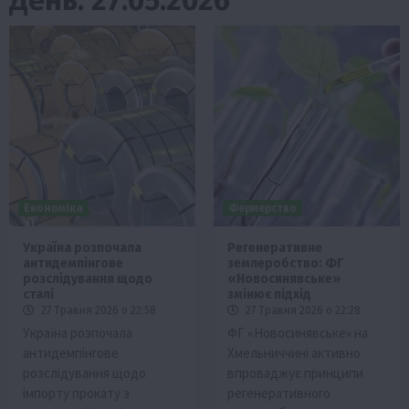
Економіка
Фермерство
Україна розпочала
Регенеративне
антидемпінгове
землеробство: ФГ
розслідування щодо
«Новосинявське»
сталі
змінює підхід
27 Травня 2026 о 22:58
27 Травня 2026 о 22:28
Україна розпочала
ФГ «Новосинявське» на
антидемпінгове
Хмельниччині активно
розслідування щодо
впроваджує принципи
імпорту прокату з
регенеративного