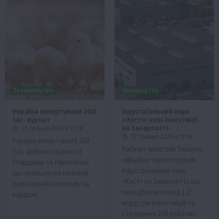
Твариництво
Закарпаття
Україна імпортувала 200
Індустріальний парк
тис. курчат
«Хуст»: нові інвестиції
на Закарпатті
27 Травня 2026 о 13:28
27 Травня 2026 о 12:58
Україна імпортувала 200
Кабінет міністрів України
тис. добових курчат з
офіційно зареєстрував
Угорщини та Німеччини,
індустріальний парк
що пройшли ретельний
«Хуст» на Закарпатті, що
державний контроль на
передбачає понад 1,2
кордоні.
млрд грн інвестицій та
створення 538 робочих