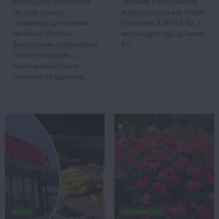
впроваджує комплексну
бензинів з біоетанолом,
систему захисту
відмовляючись від старих
соняшнику, що включає
позначень А-80 та А-92, з
своєчасні обробки
метою адаптації до вимог
фунгіцидами, гербіцидами
ЄС.
та інсектицидами, а
також використання
сучасного обладнання.
Бізнес
Садівництво