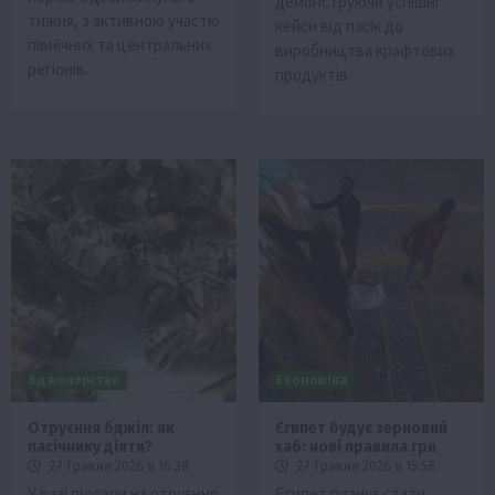
демонструючи успішні
тижня, з активною участю
кейси від пасік до
північних та центральних
виробництва крафтових
регіонів.
продуктів.
Бджолярство
Економіка
Отруєння бджіл: як
Єгипет будує зерновий
пасічнику діяти?
хаб: нові правила гри
27 Травня 2026 о 16:28
27 Травня 2026 о 15:58
У разі підозри на отруєння
Єгипет планує стати