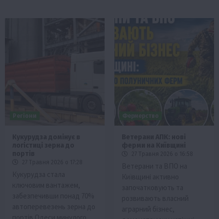
Регіони
Фермерство
Кукурудза домінує в
Ветерани АПК: нові
логістиці зерна до
ферми на Київщині
портів
27 Травня 2026 о 16:58
27 Травня 2026 о 17:28
Ветерани та ВПО на
Кукурудза стала
Київщині активно
ключовим вантажем,
започатковують та
забезпечивши понад 70%
розвивають власний
автоперевезень зерна до
аграрний бізнес,
портів Одеси минулого