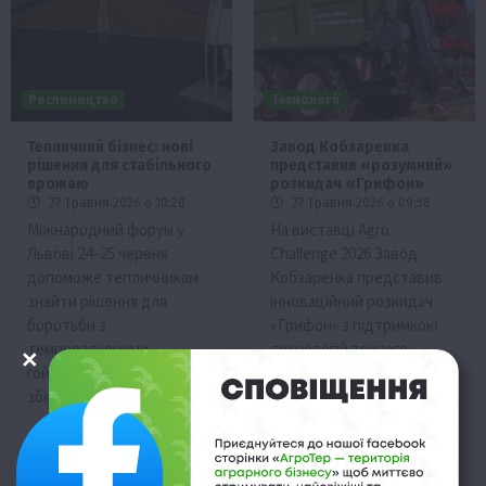
Рослиництво
Технології
Тепличний бізнес: нові
Завод Кобзаренка
рішення для стабільного
представив «розумний»
врожаю
розкидач «Грифон»
27 Травня 2026 о 10:28
27 Травня 2026 о 09:58
Міжнародний форум у
На виставці Agro
Львові 24–25 червня
Challenge 2026 Завод
допоможе тепличникам
Кобзаренка представив
знайти рішення для
інноваційний розкидач
боротьби з
«Грифон» з підтримкою
температурними
технологій точного
гойдалками та
землеробства та
збереження врожаю.
диференційованого
внесення добрив.