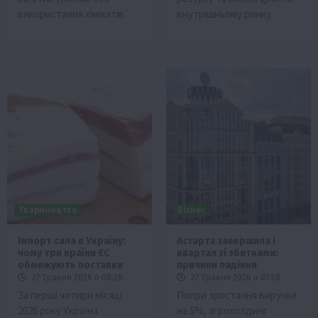
використання хімікатів.
внутрішньому ринку.
Твариництво
Бізнес
Імпорт сала в Україну:
Астарта завершила I
чому три країни ЄС
квартал зі збитками:
обмежують поставки
причини падіння
27 Травня 2026 о 08:28
27 Травня 2026 о 07:58
За перші чотири місяці
Попри зростання виручки
2026 року Україна
на 5%, агрохолдинг