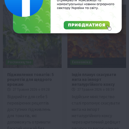
Рослиництво
Економіка
Підживлення томатів: 5
Індія планує скасувати
рецептів для щедрого
мита на імпорт
врожаю
металургійного коксу
27 Травня 2026 о 09:28
27 Травня 2026 о 08:59
Відкрийте для себе 5
Індійське міністерство
перевірених рецептів
сталі пропонує скасувати
доступних підживлень
мита на імпорт
для томатів, які
металургійного коксу
допоможуть отримати
через критичний дефіцит
багатий урожай без
ресурсу та високі ціни на