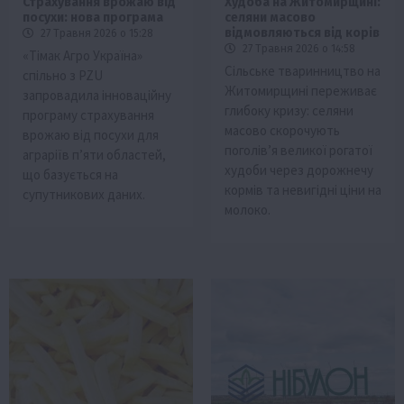
Страхування врожаю від
Худоба на Житомирщині:
посухи: нова програма
селяни масово
відмовляються від корів
27 Травня 2026 о 15:28
27 Травня 2026 о 14:58
«Тімак Агро Україна»
Сільське тваринництво на
спільно з PZU
Житомирщині переживає
запровадила інноваційну
глибоку кризу: селяни
програму страхування
масово скорочують
врожаю від посухи для
поголів’я великої рогатої
аграріїв п’яти областей,
худоби через дорожнечу
що базується на
кормів та невигідні ціни на
супутникових даних.
молоко.