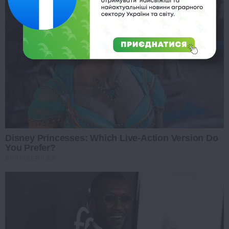
Disney Princesses: Which Live-Action Version Do
You Prefer?
BRAINBERRIES