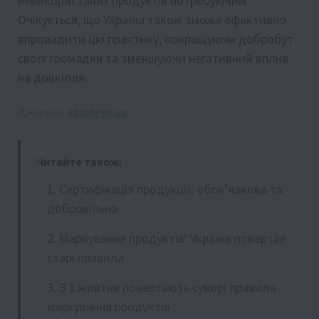
невикористаних продуктів потребуючим.
Очікується, що Україна також зможе ефективно
впровадити цю практику, покращуючи добробут
своїх громадян та зменшуючи негативний вплив
на довкілля.
Джерело:
agronews.ua
Читайте також:
Сертифікація продукції: обов’язкова та
добровільна
Маркування продуктів: Україна повертає
старі правила
З 1 жовтня повертають суворі правила
маркування продуктів