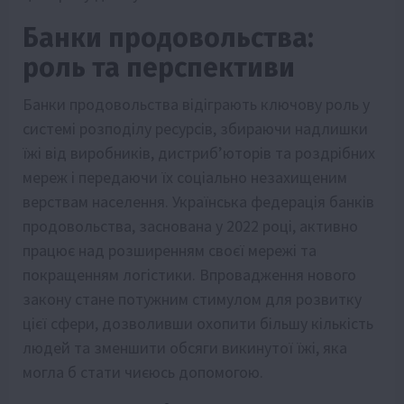
Банки продовольства:
роль та перспективи
Банки продовольства відіграють ключову роль у
системі розподілу ресурсів, збираючи надлишки
їжі від виробників, дистриб’юторів та роздрібних
мереж і передаючи їх соціально незахищеним
верствам населення. Українська федерація банків
продовольства, заснована у 2022 році, активно
працює над розширенням своєї мережі та
покращенням логістики. Впровадження нового
закону стане потужним стимулом для розвитку
цієї сфери, дозволивши охопити більшу кількість
людей та зменшити обсяги викинутої їжі, яка
могла б стати чиєюсь допомогою.