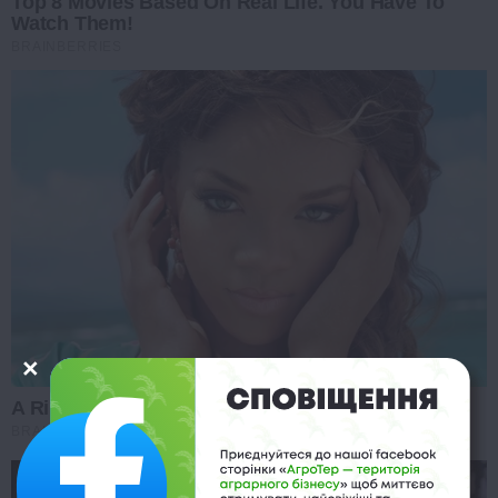
Top 8 Movies Based On Real Life. You Have To
Watch Them!
BRAINBERRIES
A Rihanna Museum Is Probably Opening Soon
BRAINBERRIES