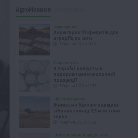
AgroНовини
Популярні
Фермерство
Держгарантії кредитів для
аграріїв до 80%
7 Серпня 2026 о 11:28
Твариництво
В Україні очікується
подорожчання молочної
продукції
7 Серпня 2026 о 10:58
Кіровоградщина
Жнива на Кіровоградщині:
зібрано понад 2,3 млн тонн
зерна
7 Серпня 2026 о 10:28
Бізнес
Новини
Поради
ТОП1