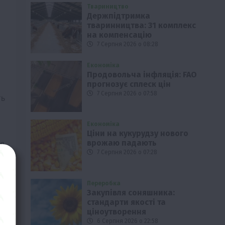
Твариництво
Держпідтримка
тваринництва: 31 комплекс
на компенсацію
7 Серпня 2026 о 08:28
Економіка
Продовольча інфляція: FAO
прогнозує сплеск цін
7 Серпня 2026 о 07:58
ть
Економіка
Ціни на кукурудзу нового
ня
врожаю падають
7 Серпня 2026 о 07:28
Переробка
Закупівля соняшника:
ля
стандарти якості та
ціноутворення
6 Серпня 2026 о 22:58