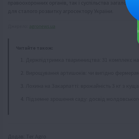
правоохоронних органів, так і суспільства загалом.
для сталого розвитку агросектору України.
Джерело:
agronews.ua
Читайте також:
Держпідтримка тваринництва: 31 комплекс н
Вирощування артишоків: чи вигідно фермерам 
Лохина на Закарпатті: врожайність 3 кг з куща
Підземне зрошення саду: досвід молдовсько
Додав:
Ter Agro