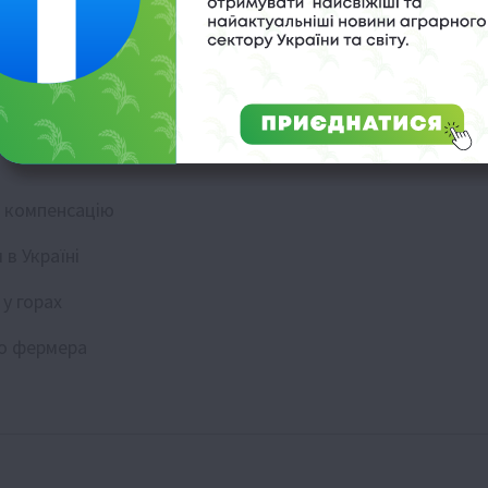
 Забезпечення чесних умов для роботи фермерів є ключов
а компенсацію
в Україні
 у горах
го фермера