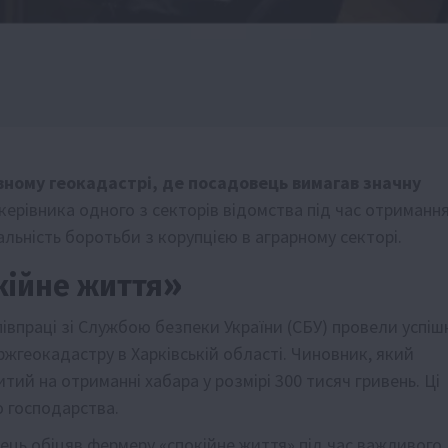
вному геокадастрі, де посадовець вимагав значну
ерівника одного з секторів відомства під час отриманн
льність боротьби з корупцією в аграрному секторі.
окійне життя»
івпраці зі Службою безпеки України (СБУ) провели успіш
геокадастру в Харківській області. Чиновник, який
итий на отриманні хабара у розмірі 300 тисяч гривень. Ці
о господарства.
ць обіцяв фермеру «спокійне життя» під час важливого