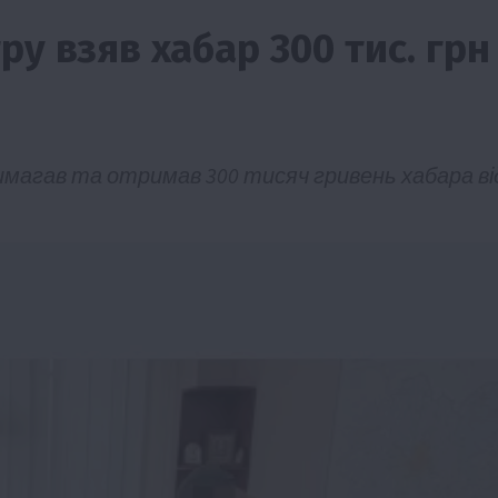
у взяв хабар 300 тис. грн
магав та отримав 300 тисяч гривень хабара ві
Події
Бізнес
Новини
Поради
ТОП1
ріїв:
Як правильно підібрати розкидач добрив
залежно від площі поля та культур?
7 Серпня 2026 о 10:14