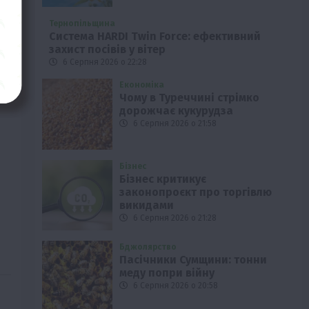
им
Тернопільщина
Система HARDI Twin Force: ефективний
захист посівів у вітер
6 Серпня 2026 о 22:28
Економіка
Чому в Туреччині стрімко
дорожчає кукурудза
6 Серпня 2026 о 21:58
Бізнес
Бізнес критикує
законопроєкт про торгівлю
викидами
6 Серпня 2026 о 21:28
Бджолярство
Пасічники Сумщини: тонни
меду попри війну
6 Серпня 2026 о 20:58