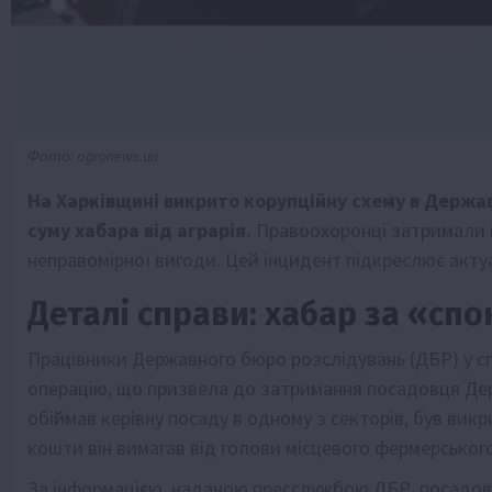
Фото: agronews.ua
На Харківщині викрито корупційну схему в Держа
суму хабара від аграрія.
Правоохоронці затримали к
неправомірної вигоди. Цей інцидент підкреслює актуа
Деталі справи: хабар за «сп
Працівники Державного бюро розслідувань (ДБР) у сп
операцію, що призвела до затримання посадовця Держ
обіймав керівну посаду в одному з секторів, був викр
кошти він вимагав від голови місцевого фермерськог
За інформацією, наданою пресслужбою ДБР, посадове