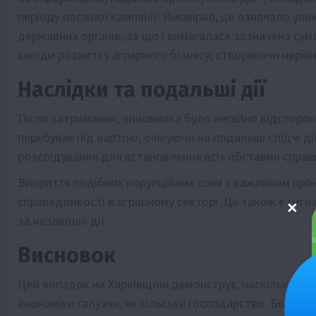
періоду посівної кампанії. Ймовірно, це означало уни
державних органів, за що і вимагалася зазначена сум
шкоди розвитку аграрного бізнесу, створюючи нерів
Наслідки та подальші дії
Після затримання, чиновника було негайно відстороне
перебуває під вартою, очікуючи на подальші слідчі 
розслідування для встановлення всіх обставин справи
Викриття подібних корупційних схем є важливим кро
справедливості в аграрному секторі. Це також є сиг
за незаконні дії.
Висновок
Цей випадок на Харківщині демонструє, наскільки по
економіки галузях, як сільське господарство. Бороть