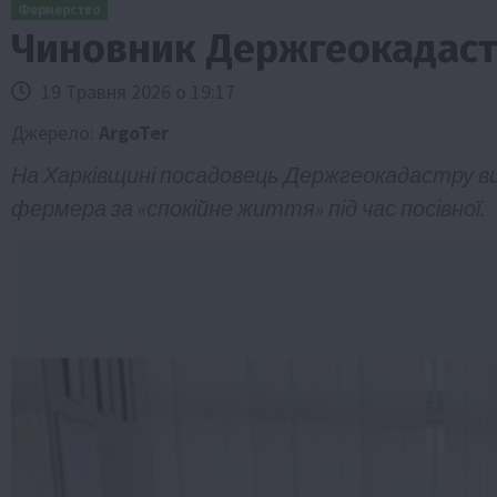
Фермерство
Чиновник Держгеокадастр
19 Травня 2026 о 19:17
Джерело:
ArgoTer
На Харківщині посадовець Держгеокадастру ви
фермера за «спокійне життя» під час посівної.
Бізнес
Економіка
Життя в селі
Новини
Суспільство
ТОП1
Фермерство
Пролонгація кредитів 5-7-9% для агра
нові кращі умови
4 Серпня 2026 о 08:58