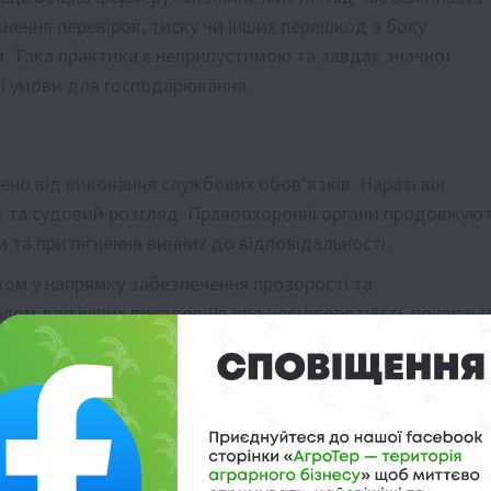
кнення перевірок, тиску чи інших перешкод з боку
а. Така практика є неприпустимою та завдає значної
ні умови для господарювання.
но від виконання службових обов’язків. Наразі він
дії та судовий розгляд. Правоохоронні органи продовжую
 та притягнення винних до відповідальності.
ком у напрямку забезпечення прозорості та
налом для інших посадовців про невідворотність покаран
ширеною може бути корупція, навіть у таких важливих д
ба з цим явищем потребує постійних зусиль як з боку