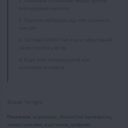
Глобальне потепління зміщує ареали
вирощування картоплі
Ґрунтові гербіциди: від чого залежить
їхня дія
Система HARDI Twin Force: ефективний
захист посівів у вітер
Куди зник колорадський жук:
пояснення експертів
Додав:
Ter Agro
Позначки:
агрономія
,
біологічні препарати
,
захист рослин
,
картопля
,
цифрові