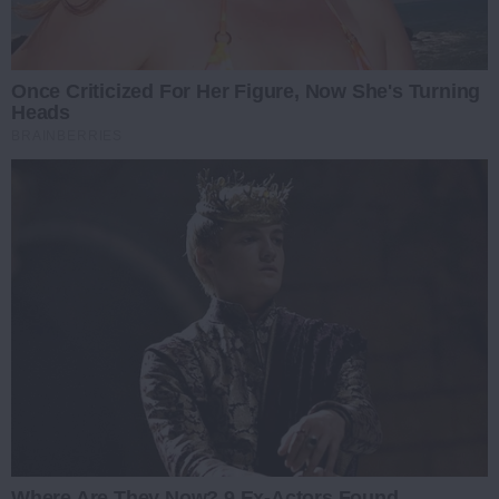
Once Criticized For Her Figure, Now She's Turning
Heads
BRAINBERRIES
Where Are They Now? 9 Ex-Actors Found