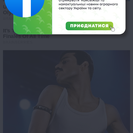
Unforgettable Awkward Moments From The
Olympics
BRAINBERRIES
It's The End Of The Road: The Worst TV Series
Finales Of All Time
BRAINBERRIES