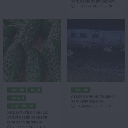
загрозою збитковості
3 Серпня 2026 о 09:28
НОВИНИ
ПОДІЇ
НОВИНИ
Атака на Чернігівщину:
ПОРАДИ
загинула худоба
САДІВНИЦТВО
1 Серпня 2026 о 13:28
Як ростити огірки до
самої осені: секрети
щедрого врожаю
2 Серпня 2026 о 12:13