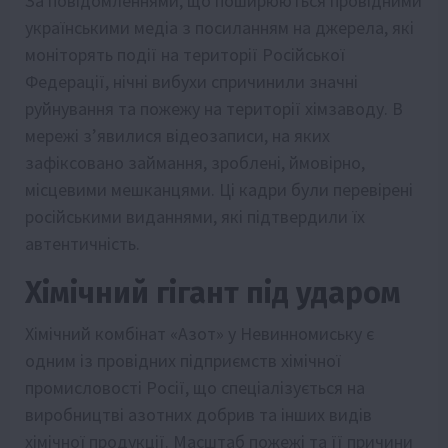
За повідомленнями, що поширюються провідними
українськими медіа з посиланням на джерела, які
моніторять події на території Російської
Федерації, нічні вибухи спричинили значні
руйнування та пожежу на території хімзаводу. В
мережі з’явилися відеозаписи, на яких
зафіксовано займання, зроблені, ймовірно,
місцевими мешканцями. Ці кадри були перевірені
російськими виданнями, які підтвердили їх
автентичність.
Хімічний гігант під ударом
Хімічний комбінат «Азот» у Невинномиську є
одним із провідних підприємств хімічної
промисловості Росії, що спеціалізується на
виробництві азотних добрив та інших видів
хімічної продукції. Масштаб пожежі та її причини