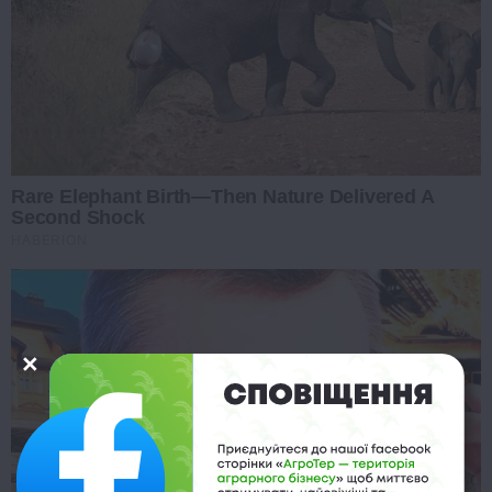
Rare Elephant Birth—Then Nature Delivered A
Second Shock
HABERION