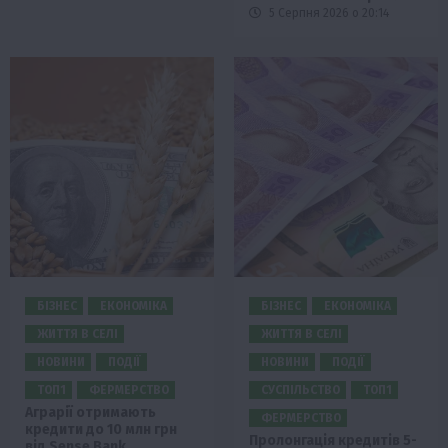
5 Серпня 2026 о 20:14
БІЗНЕС
ЕКОНОМІКА
БІЗНЕС
ЕКОНОМІКА
ЖИТТЯ В СЕЛІ
ЖИТТЯ В СЕЛІ
НОВИНИ
ПОДІЇ
НОВИНИ
ПОДІЇ
ТОП1
ФЕРМЕРСТВО
СУСПІЛЬСТВО
ТОП1
Аграрії отримають
ФЕРМЕРСТВО
кредити до 10 млн грн
Пролонгація кредитів 5-
від Sense Bank