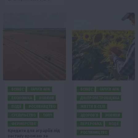
БІЗНЕС
ГАЛУЗІ АПК
БІЗНЕС
ГАЛУЗІ АПК
ЕКОНОМІКА
НОВИНИ
ДНІПРОПЕТРОВЩИНА
ПОДІЇ
РОСЛИНИЦТВО
ЖИТТЯ В СЕЛІ
СУСПІЛЬСТВО
ТОП1
ЗДОРОВ’Я
НОВИНИ
ФЕРМЕРСТВО
ПЕРЕРОБКА
ПОДІЇ
Кредити для аграріїв під
РОСЛИНИЦТВО
заставу врожаю за