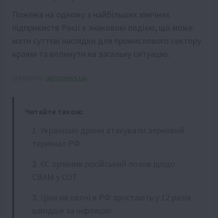
Пожежа на одному з найбільших хімічних
підприємств Росії є знаковою подією, що може
мати суттєві наслідки для промислового сектору
країни та вплинути на загальну ситуацію.
Джерело:
agronews.ua
Читайте також:
Українські дрони атакували зерновий
термінал РФ
ЄС зупинив російський позов щодо
CBAM у СОТ
Ціни на овочі в РФ зростають у 12 разів
швидше за інфляцію