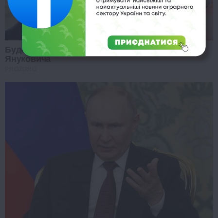
Будете в шоці: випливла нова інформація про
Януковича
PROZORO