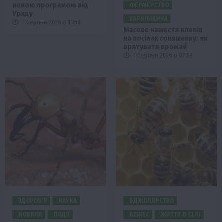
новою програмою від
ФЕРМЕРСТВО
Уряду
ХАРКІВЩИНА
1 Серпня 2026 о 11:58
Масове нашестя клопів
на посівах соняшнику: як
врятувати врожай
1 Серпня 2026 о 07:58
ЗДОРОВ’Я
НАУКА
БДЖОЛЯРСТВО
НОВИНИ
ПОДІЇ
БІЗНЕС
ЖИТТЯ В СЕЛІ