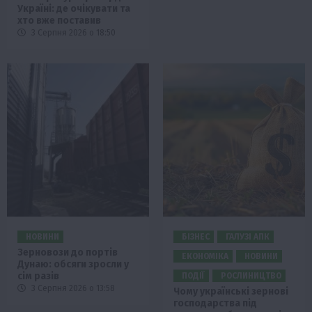
Україні: де очікувати та
хто вже поставив
3 Серпня 2026 о 18:50
НОВИНИ
БІЗНЕС
ГАЛУЗІ АПК
Зерновози до портів
ЕКОНОМІКА
НОВИНИ
Дунаю: обсяги зросли у
сім разів
ПОДІЇ
РОСЛИНИЦТВО
3 Серпня 2026 о 13:58
Чому українські зернові
господарства під