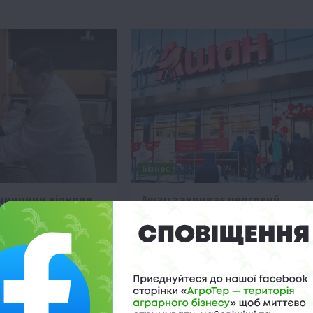
Бізнес
нниччини відкрив
Ашан закриває черговий
бництва олій
гіпермаркет у Києві
о 10:28
24 Травня 2026 о 09:58
ергій Колумбет після
Мережа Ашан закриває гіпермаркет у
ня відкрив на
Києві на Великій Кільцевій через
не виробництво
завершення 16-річного договору
й завдяки державному
оренди та відсутність домовленосте
про нові умови.