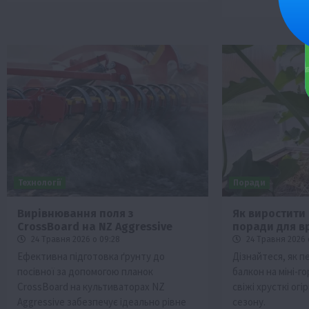
Технології
Поради
Вирівнювання поля з
Як виростити 
CrossBoard на NZ Aggressive
поради для 
24 Травня 2026 о 09:28
24 Травня 2026 
Ефективна підготовка ґрунту до
Дізнайтеся, як п
посівної за допомогою планок
балкон на міні-г
CrossBoard на культиваторах NZ
свіжі хрусткі огі
Aggressive забезпечує ідеально рівне
сезону.