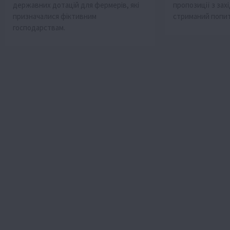
державних дотацій для фермерів, які
пропозиції з захі
призначалися фіктивним
стриманий попит
господарствам.