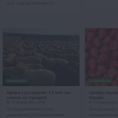
поле та кращу врожайність.
Фермерство
Рослиництво
Афера з дотаціями: 1,5 млн грн
Суниця садова
зникли на Одещині
Україні
24 Травня 2026 о 07:58
24 Травня 2026 
На Одещині викрито схему
Ціни на суницю с
розкрадання 1,5 мільйона гривень
знижуватися чер