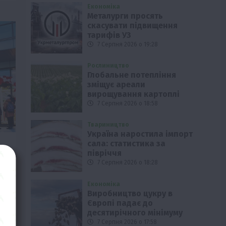
Економіка
Металурги просять
скасувати підвищення
тарифів УЗ
7 Серпня 2026 о 19:28
Рослиництво
Глобальне потепління
зміщує ареали
вирощування картоплі
7 Серпня 2026 о 18:58
Твариництво
Україна наростила імпорт
сала: статистика за
півріччя
7 Серпня 2026 о 18:28
Економіка
Виробництво цукру в
Європі падає до
й
десятирічного мінімуму
7 Серпня 2026 о 17:58