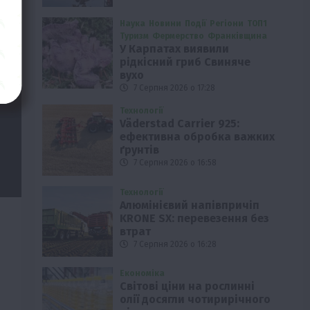
Наука
Новини
Події
Регіони
ТОП1
Туризм
Фермерство
Франківщина
У Карпатах виявили
рідкісний гриб Свиняче
вухо
7 Серпня 2026 о 17:28
Технології
Väderstad Carrier 925:
ефективна обробка важких
ґрунтів
7 Серпня 2026 о 16:58
Технології
Алюмінієвий напівпричіп
KRONE SX: перевезення без
втрат
7 Серпня 2026 о 16:28
Економіка
Світові ціни на рослинні
олії досягли чотирирічного