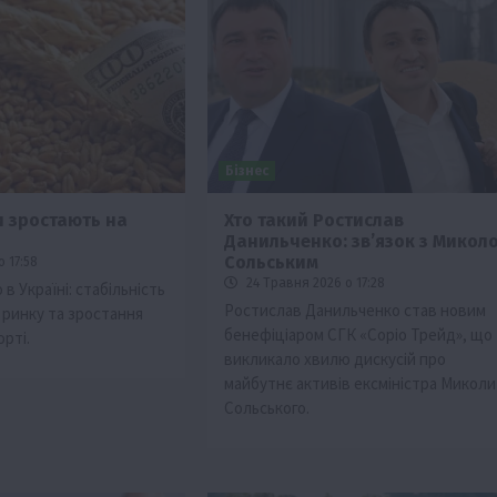
Бізнес
и зростають на
Хто такий Ростислав
Данильченко: зв’язок з Микол
Події
Наука
Новини
Події
Регіони
ТОП1
Туризм
Сольським
 17:58
Фермерство
Франківщина
24 Травня 2026 о 17:28
в Україні: стабільність
Ростислав Данильченко став новим
 ринку та зростання
грн від
У Карпатах виявили рідкісний гриб Свиня
бенефіціаром СГК «Соріо Трейд», що
орті.
вухо
викликало хвилю дискусій про
7 Серпня 2026 о 17:28
майбутнє активів ексміністра Миколи
Сольського.