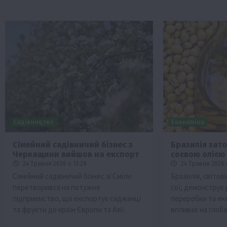
Садівництво
Економіка
Сімейний садівничий бізнес з
Бразилія зат
Черкащини вийшов на експорт
соєвою олією
24 Травня 2026 о 13:28
24 Травня 2026 
Сімейний садівничий бізнес зі Сміли
Бразилія, світов
перетворився на потужне
сої, демонструє
підприємство, що експортує саджанці
переробки та екс
та фрукти до країн Європи та Азії.
впливає на глоба