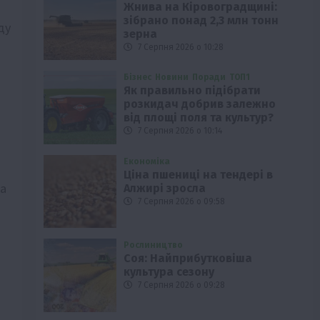
Жнива на Кіровоградщині:
зібрано понад 2,3 млн тонн
ду
зерна
7 Серпня 2026 о 10:28
Бізнес
Новини
Поради
ТОП1
Як правильно підібрати
розкидач добрив залежно
від площі поля та культур?
7 Серпня 2026 о 10:14
Економіка
Ціна пшениці на тендері в
та
Алжирі зросла
7 Серпня 2026 о 09:58
Рослиництво
Соя: Найприбутковіша
культура сезону
7 Серпня 2026 о 09:28