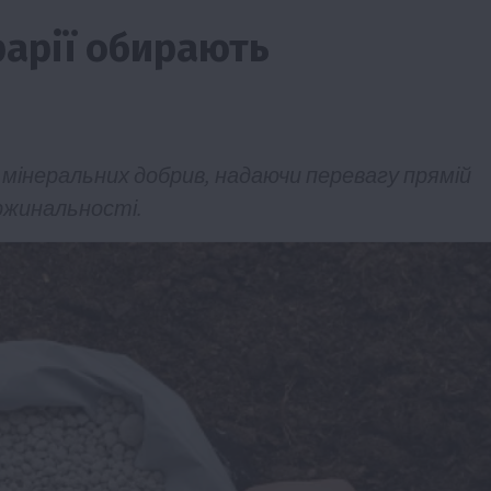
рарії обирають
 мінеральних добрив, надаючи перевагу прямій
аржинальності.
Події
Бізнес
Новини
Поради
ТОП1
ріїв:
Як правильно підібрати розкидач добрив
залежно від площі поля та культур?
7 Серпня 2026 о 10:14