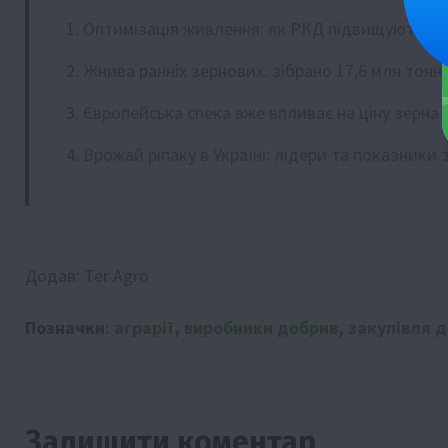
Оптимізація живлення: як РКД підвищують ефе
Жнива ранніх зернових: зібрано 17,6 млн тонн
Європейська спека вже впливає на ціну зерна
Врожай ріпаку в Україні: лідери та показники 
Додав:
Ter Agro
Позначки:
аграрії
,
виробники добрив
,
закупівля 
Залишити коментар