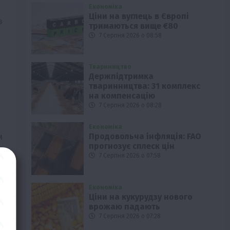
Економіка
Ціни на вуглець в Європі
з
тримаються вище €80
7 Серпня 2026 о 08:58
Твариництво
Держпідтримка
тваринництва: 31 комплекс
на компенсацію
7 Серпня 2026 о 08:28
Економіка
м
Продовольча інфляція: FAO
прогнозує сплеск цін
7 Серпня 2026 о 07:58
Економіка
Ціни на кукурудзу нового
врожаю падають
7 Серпня 2026 о 07:28