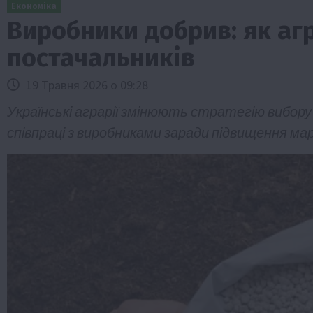
Економіка
Виробники добрив: як аг
постачальників
19 Травня 2026 о 09:28
Українські аграрії змінюють стратегію вибору
співпраці з виробниками заради підвищення м
Бізнес
Економіка
Життя в селі
Новини
Суспільство
ТОП1
Фермерство
Пролонгація кредитів 5-7-9% для агра
нові кращі умови
4 Серпня 2026 о 08:58