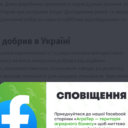
в. Деякі виробники пропонують індивідуальні рішення та
тором при укладанні угоди. Дослідження ринку та аналі
ідомлений вибір на користь найбільш відповідальних та
добрив в Україні
ищення маржинальності та раціонального використання
иту на якісні мінеральні добрива від надійних
рно, посилюватиметься, спонукаючи заводи до розвитку
 програм лояльності для кінцевих споживачів. Важливи
тів, зокрема, добрив з контрольованим вивільненням та
онкретних культур та типів ґрунтів.