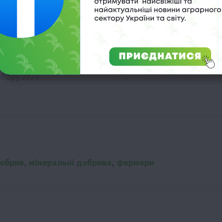
ктивність посівів
збору 2024
добрив
,
мінеральні добрива
,
фермери