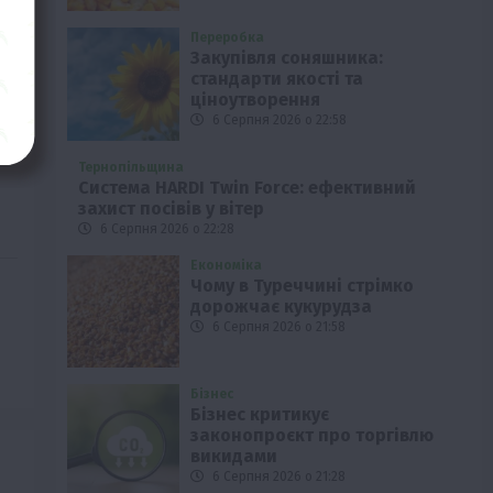
Переробка
Закупівля соняшника:
стандарти якості та
ціноутворення
6 Серпня 2026 о 22:58
Тернопільщина
Система HARDI Twin Force: ефективний
захист посівів у вітер
6 Серпня 2026 о 22:28
Економіка
Чому в Туреччині стрімко
дорожчає кукурудза
6 Серпня 2026 о 21:58
Бізнес
Бізнес критикує
законопроєкт про торгівлю
викидами
6 Серпня 2026 о 21:28