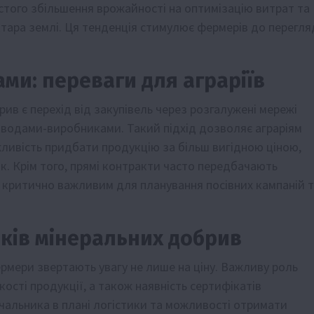
стого збільшення врожайності на оптимізацію витрат та
тара землі. Ця тенденція стимулює фермерів до перегля
ми: переваги для аграріїв
ив є перехід від закупівель через розгалужені мережі
аводами-виробниками. Такий підхід дозволяє аграріям
жливість придбати продукцію за більш вигідною ціною,
. Крім того, прямі контракти часто передбачають
 є критично важливим для планування посівних кампаній 
иків мінеральних добрив
рмери звертають увагу не лише на ціну. Важливу роль
якості продукції, а також наявність сертифікатів
тачальника в плані логістики та можливості отримати