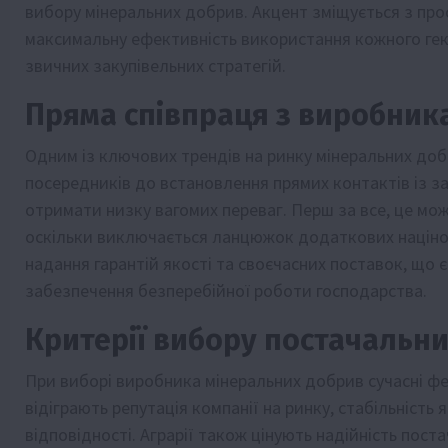
вибору мінеральних добрив. Акцент зміщується з про
максимальну ефективність використання кожного гек
звичних закупівельних стратегій.
Пряма співпраця з виробника
Одним із ключових трендів на ринку мінеральних добр
посередників до встановлення прямих контактів із з
отримати низку вагомих переваг. Перш за все, це мо
оскільки виключається ланцюжок додаткових націнок
надання гарантій якості та своєчасних поставок, що
забезпечення безперебійної роботи господарства.
Критерії вибору постачальн
При виборі виробника мінеральних добрив сучасні фе
відіграють репутація компанії на ринку, стабільність 
відповідності. Аграрії також цінують надійність пос