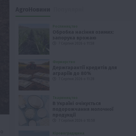
AgroНовини
Популярні
Рослиництво
Обробка насіння озимих:
запорука врожаю
7 Серпня 2026 о 11:58
Фермерство
Держгарантії кредитів для
аграріїв до 80%
7 Серпня 2026 о 11:28
Твариництво
В Україні очікується
подорожчання молочної
продукції
7 Серпня 2026 о 10:58
до
Кіровоградщина