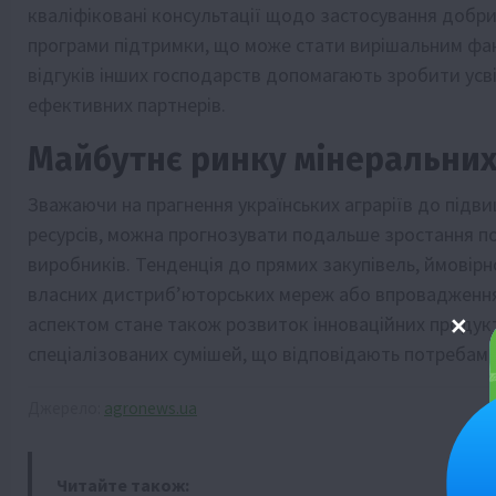
кваліфіковані консультації щодо застосування добри
програми підтримки, що може стати вирішальним фак
відгуків інших господарств допомагають зробити усв
ефективних партнерів.
Майбутнє ринку мінеральних 
Зважаючи на прагнення українських аграріїв до підв
ресурсів, можна прогнозувати подальше зростання поп
виробників. Тенденція до прямих закупівель, ймові
власних дистриб’юторських мереж або впровадження
аспектом стане також розвиток інноваційних продук
спеціалізованих сумішей, що відповідають потребам к
Джерело:
agronews.ua
Читайте також: