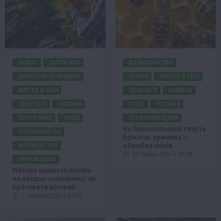
БІЗНЕС
ГАЛУЗІ АПК
БДЖОЛЯРСТВО
ДНІПРОПЕТРОВЩИНА
БІЗНЕС
ЖИТТЯ В СЕЛІ
ЖИТТЯ В СЕЛІ
ЗДОРОВ’Я
НОВИНИ
ЗДОРОВ’Я
НОВИНИ
ПОДІЇ
РЕГІОНИ
ПЕРЕРОБКА
ПОДІЇ
ТЕРНОПІЛЬЩИНА
На Тернопільщині гинуть
РОСЛИНИЦТВО
бджоли: причина –
обробка полів
ФЕРМЕРСТВО
31 Липня 2026 о 18:58
ХАРКІВЩИНА
Масове нашестя клопів
на посівах соняшнику: як
врятувати врожай
1 Серпня 2026 о 07:58