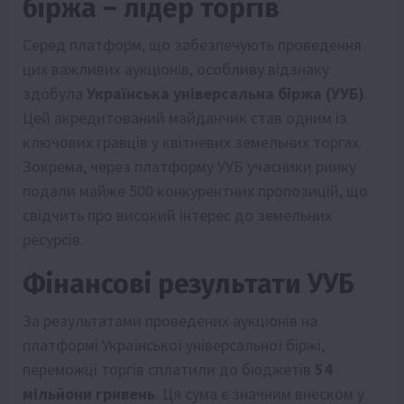
біржа – лідер торгів
Серед платформ, що забезпечують проведення
цих важливих аукціонів, особливу відзнаку
здобула
Українська універсальна біржа (УУБ)
.
Цей акредитований майданчик став одним із
ключових гравців у квітневих земельних торгах.
Зокрема, через платформу УУБ учасники ринку
подали майже 500 конкурентних пропозицій, що
свідчить про високий інтерес до земельних
ресурсів.
Фінансові результати УУБ
За результатами проведених аукціонів на
платформі Української універсальної біржі,
переможці торгів сплатили до бюджетів
54
мільйони гривень
. Ця сума є значним внеском у