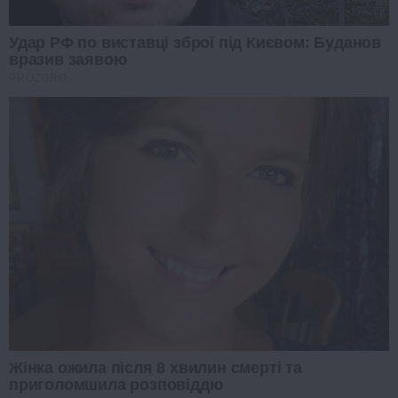
Удар РФ по виставці зброї під Києвом: Буданов
вразив заявою
PROZORO
Жінка ожила після 8 хвилин смерті та
приголомшила розповіддю