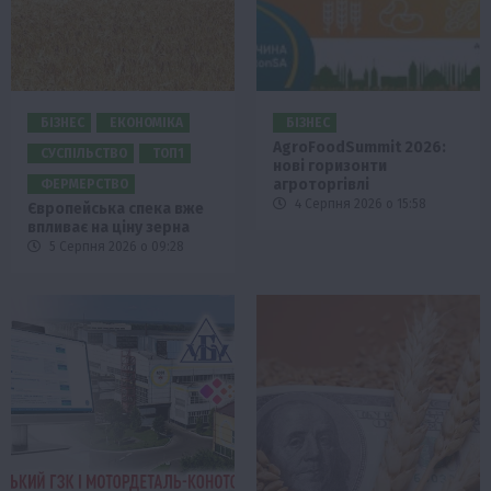
БІЗНЕС
ЕКОНОМІКА
БІЗНЕС
AgroFoodSummit 2026:
СУСПІЛЬСТВО
ТОП1
нові горизонти
агроторгівлі
ФЕРМЕРСТВО
4 Серпня 2026 о 15:58
Європейська спека вже
впливає на ціну зерна
5 Серпня 2026 о 09:28