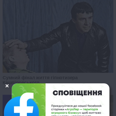
Сумний фінал життя гіпнотизера
Кашпіровського
PROZORO