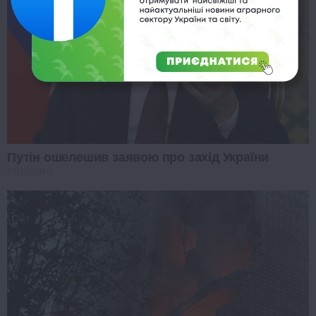
Путін ошелешив заявою про захід України
PROZORO