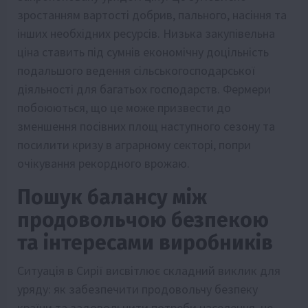
зростанням вартості добрив, пального, насіння та
інших необхідних ресурсів. Низька закупівельна
ціна ставить під сумнів економічну доцільність
подальшого ведення сільськогосподарської
діяльності для багатьох господарств. Фермери
побоюються, що це може призвести до
зменшення посівних площ наступного сезону та
посилити кризу в аграрному секторі, попри
очікування рекордного врожаю.
Пошук балансу між
продовольчою безпекою
та інтересами виробників
Ситуація в Сирії висвітлює складний виклик для
уряду: як забезпечити продовольчу безпеку
країни та задовольнити потреби населення, не