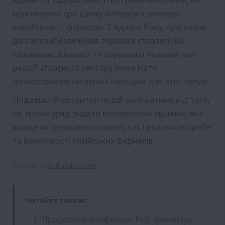
пригнічуючи при цьому інтереси ключових
виробників – фермерів. З одного боку, прагнення
до самозабезпечення зерном є стратегічно
важливим. З іншого – ігнорування економічних
реалій аграрного сектору може мати
довгострокові негативні наслідки для всієї галузі.
Подальший розвиток подій залежатиме від того,
чи зможе уряд знайти компромісне рішення, яке
врахує як державні інтереси, так і реальні потреби
та можливості сирійських фермерів.
Джерело:
latifundist.com
Читайте також:
Продовольча інфляція: FAO прогнозує