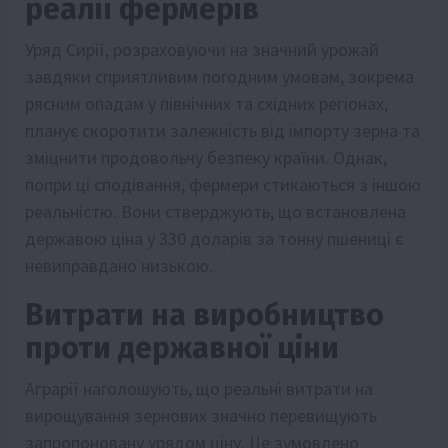
реалії фермерів
Уряд Сирії, розраховуючи на значний урожай
завдяки сприятливим погодним умовам, зокрема
рясним опадам у північних та східних регіонах,
планує скоротити залежність від імпорту зерна та
зміцнити продовольчу безпеку країни. Однак,
попри ці сподівання, фермери стикаються з іншою
реальністю. Вони стверджують, що встановлена
державою ціна у 330 доларів за тонну пшениці є
невиправдано низькою.
Витрати на виробництво
проти державної ціни
Аграрії наголошують, що реальні витрати на
вирощування зернових значно перевищують
запропоновану урядом ціну. Це зумовлено