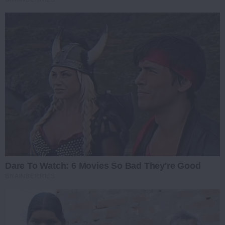
Dare To Watch: 6 Movies So Bad They're Good
BRAINBERRIES