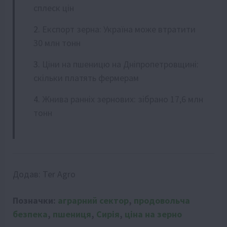
сплеск цін
Експорт зерна: Україна може втратити
30 млн тонн
Ціни на пшеницю на Дніпропетровщині:
скільки платять фермерам
Жнива ранніх зернових: зібрано 17,6 млн
тонн
Додав:
Ter Agro
Позначки:
аграрний сектор
,
продовольча
безпека
,
пшениця
,
Сирія
,
ціна на зерно