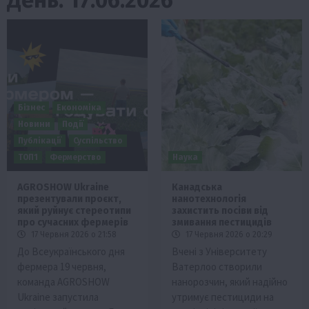
Бізнес
Економіка
Новини
Події
Публікації
Суспільство
ТОП1
Фермерство
Наука
AGROSHOW Ukraine
Канадська
презентували проєкт,
нанотехнологія
який руйнує стереотипи
захистить посіви від
про сучасних фермерів
змивання пестицидів
17 Червня 2026 о 21:58
17 Червня 2026 о 20:29
До Всеукраїнського дня
Вчені з Університету
фермера 19 червня,
Ватерлоо створили
команда AGROSHOW
нанорозчин, який надійно
Ukraine запустила
утримує пестициди на