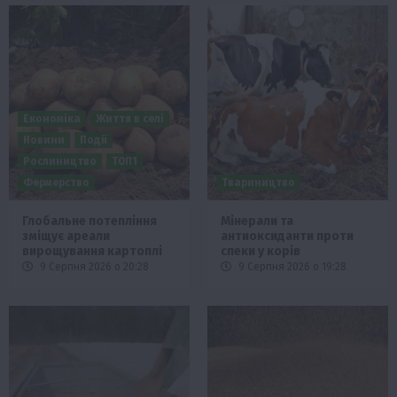
Економіка
Життя в селі
Новини
Події
Рослиництво
ТОП1
Фермерство
Твариництво
Глобальне потепління
Мінерали та
зміщує ареали
антиоксиданти проти
вирощування картоплі
спеки у корів
9 Серпня 2026 о 20:28
9 Серпня 2026 о 19:28