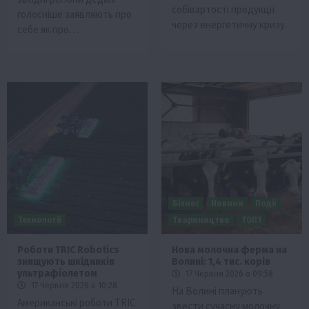
собівартості продукції
голосніше заявляють про
через енергетичну кризу.
себе як про…
Бізнес
Новини
Події
Технології
Твариництво
ТОП1
Роботи TRIC Robotics
Нова молочна ферма на
знищують шкідників
Волині: 1,4 тис. корів
ультрафіолетом
17 Червня 2026 о 09:58
17 Червня 2026 о 10:28
На Волині планують
Американські роботи TRIC
звести сучасну молочну