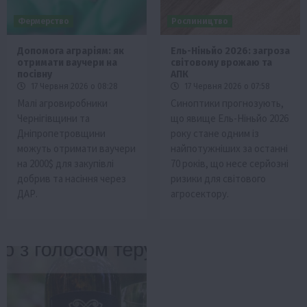
Фермерство
Рослиництво
Допомога аграріям: як
Ель-Ніньйо 2026: загроза
отримати ваучери на
світовому врожаю та
посівну
АПК
17 Червня 2026 о 08:28
17 Червня 2026 о 07:58
Малі агровиробники
Синоптики прогнозують,
Чернігівщини та
що явище Ель-Ніньйо 2026
Дніпропетровщини
року стане одним із
можуть отримати ваучери
найпотужніших за останні
на 2000$ для закупівлі
70 років, що несе серйозні
добрив та насіння через
ризики для світового
ДАР.
агросектору.