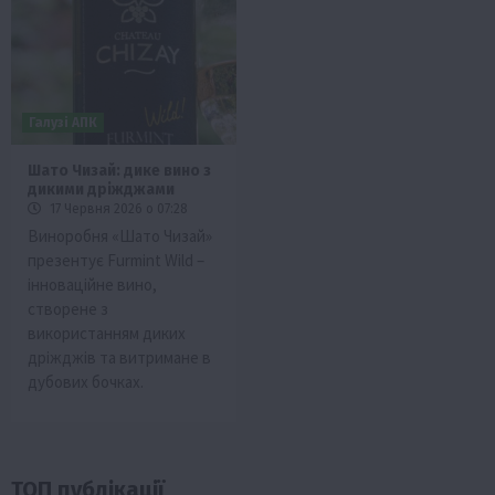
Галузі АПК
Шато Чизай: дике вино з
дикими дріжджами
17 Червня 2026 о 07:28
Виноробня «Шато Чизай»
презентує Furmint Wild –
інноваційне вино,
створене з
використанням диких
дріжджів та витримане в
дубових бочках.
ТОП публікації