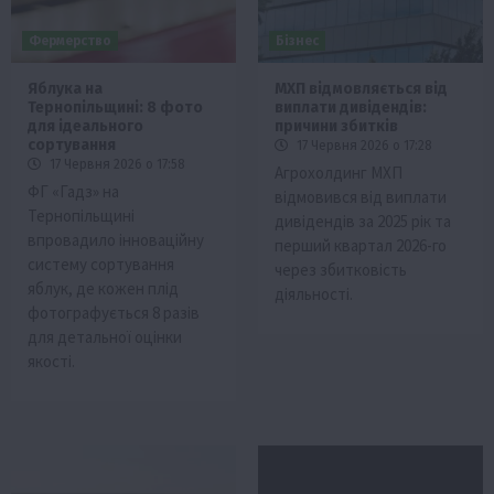
Фермерство
Бізнес
Яблука на
МХП відмовляється від
Тернопільщині: 8 фото
виплати дивідендів:
для ідеального
причини збитків
сортування
17 Червня 2026 о 17:28
17 Червня 2026 о 17:58
Агрохолдинг МХП
ФГ «Гадз» на
відмовився від виплати
Тернопільщині
дивідендів за 2025 рік та
впровадило інноваційну
перший квартал 2026-го
систему сортування
через збитковість
яблук, де кожен плід
діяльності.
фотографується 8 разів
для детальної оцінки
якості.