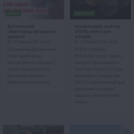
Бізнес
Технології
Дублянський
Броньований трактор
спиртзавод: продаж на
STEYR: захист для
аукціоні
аграріїв
17 Червня 2026 о 12:58
17 Червня 2026 о 12:28
Державний Дублянський
STEYR та Mehler
спиртовий завод
Protection представили
виставлено на аукціон 2
концепт броньованого
липня. Ознайомтеся з
трактора Terrus CVT, що
деталями продажу
відповідає стандартам
майнового комплексу.
НАТО та призначений для
виконання складних
завдань у небезпечних
умовах.