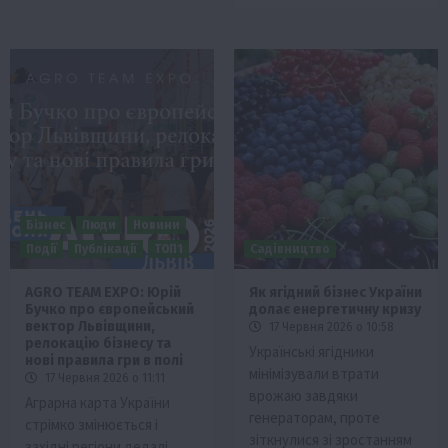
Бізнес
Люди
Новини
Події
Публікації
ТОП1
Садівництво
AGRO TEAM EXPO: Юрій
Як ягідний бізнес України
Бучко про європейський
долає енергетичну кризу
вектор Львівщини,
17 Червня 2026 о 10:58
релокацію бізнесу та
Українські ягідники
нові правила гри в полі
мінімізували втрати
17 Червня 2026 о 11:11
врожаю завдяки
Аграрна карта України
генераторам, проте
стрімко змінюється і
зіткнулися зі зростанням
західні регіони дедалі