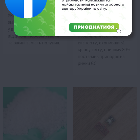
обирають ягоди
охоплює 51 країну
17 Червня 2026 о 09:28
17 Червня 2026 о 08:58
Українські аграрії
У травні 2026 року
змінюють свої пріоритети
підприємства
у вирощуванні ягід,
Чернівецької області
віддаючи перевагу малині
розширили географію
та ожині замість полуниці.
експорту, охопивши 51
країну світу, причому 80%
постачань припадає на
ринки ЄС.