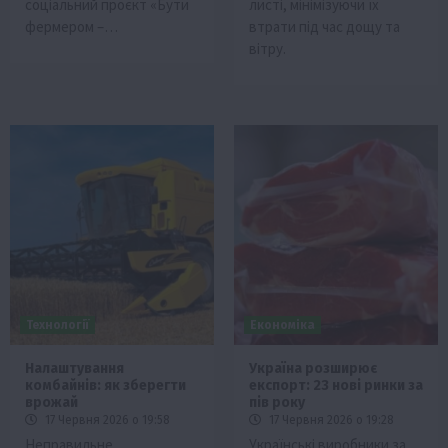
соціальний проєкт «Бути
листі, мінімізуючи їх
фермером –…
втрати під час дощу та
вітру.
Технології
Економіка
Налаштування
Україна розширює
комбайнів: як зберегти
експорт: 23 нові ринки за
врожай
пів року
17 Червня 2026 о 19:58
17 Червня 2026 о 19:28
Неправильне
Українські виробники за