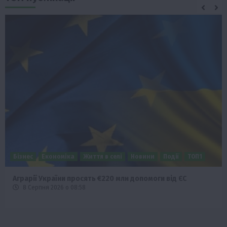
Бізнес
Економіка
Життя в селі
Новини
Події
ТОП1
Аграрії України просять €220 млн допомоги від ЄС
8 Серпня 2026 о 08:58