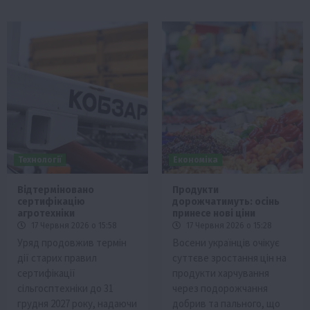
Технології
Економіка
Відтерміновано
Продукти
сертифікацію
дорожчатимуть: осінь
агротехніки
принесе нові ціни
17 Червня 2026 о 15:58
17 Червня 2026 о 15:28
Уряд продовжив термін
Восени українців очікує
дії старих правил
суттєве зростання цін на
сертифікації
продукти харчування
сільгосптехніки до 31
через подорожчання
грудня 2027 року, надаючи
добрив та пального, що