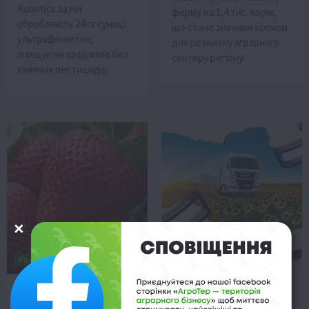
Robotics за ніч
ферму на 1,4 тис. корів,
обробляють 24 га суниці
що стане значним кроком
ультрафіолетом,
для розвитку аграрного
знищуючи шкідників без
сектору регіону.
хімічних пестицидів.
Рослиництво
Буковина
Полуниця втрачає
Експорт продукції з
позиції: аграрії
Буковини: географія