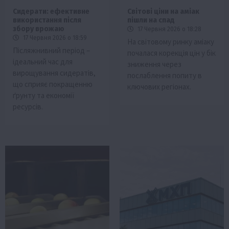
Сидерати: ефективне
Світові ціни на аміак
використання після
пішли на спад
збору врожаю
17 Червня 2026 о 18:28
17 Червня 2026 о 18:59
На світовому ринку аміаку
Післяжнивний період –
почалася корекція цін у бік
ідеальний час для
зниження через
вирощування сидератів,
послаблення попиту в
що сприяє покращенню
ключових регіонах.
ґрунту та економії
ресурсів.