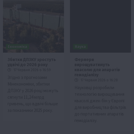
Економіка
Наука
Збитки ДПЗКУ зростуть
Фермери
удвічі до 2026 року
вирощуватимуть
квасолю для апаратів
17 Червня 2026 о 16:59
гемодіалізу
Згідно з прогнозами
17 Червня 2026 о 16:28
Мінекономіки, збитки
Науковці розробили
ДПЗКУ у 2026 році можуть
технологію вирощування
сягнути 11,24 млрд
квасолі джек-бін у Європі
гривень, що вдвічі більше
для виробництва фільтрів
за показники 2025 року.
до портативних апаратів
гемодіалізу.