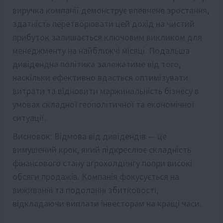
виручка компанії демонструє впевнене зростання,
здатність перетворювати цей дохід на чистий
прибуток залишається ключовим викликом для
менеджменту на найближчі місяці. Подальша
дивідендна політика залежатиме від того,
наскільки ефективно вдасться оптимізувати
витрати та відновити маржинальність бізнесу в
умовах складної геополітичної та економічної
ситуації.
Висновок: Відмова від дивідендів — це
вимушений крок, який підкреслює складність
фінансового стану агрохолдингу попри високі
обсяги продажів. Компанія фокусується на
виживанні та подоланні збитковості,
відкладаючи виплати інвесторам на кращі часи.