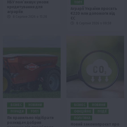
НБУ пом’якшує умови
ТОП1
кредитування для
Аграрії України просять
аграріїв
€220 млн допомоги від
8 Серпня 2026 о 15:28
ЄС
8 Серпня 2026 о 08:58
БІЗНЕС
НОВИНИ
БІЗНЕС
НОВИНИ
ПОРАДИ
ТОП1
ОФІЦІЙНО
ПОДІЇ
Як правильно підібрати
ПОЛІТИКА
розкидач добрив
Новий законопроєкт про