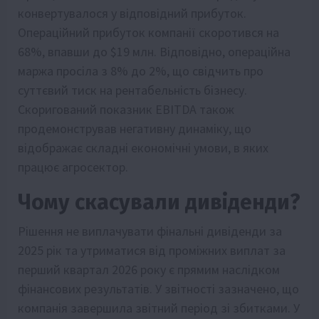
конвертувалося у відповідний прибуток.
Операційний прибуток компанії скоротився на
68%, впавши до $19 млн. Відповідно, операційна
маржа просіла з 8% до 2%, що свідчить про
суттєвий тиск на рентабельність бізнесу.
Скоригований показник EBITDA також
продемонстрував негативну динаміку, що
відображає складні економічні умови, в яких
працює агросектор.
Чому скасували дивіденди?
Рішення не виплачувати фінальні дивіденди за
2025 рік та утриматися від проміжних виплат за
перший квартал 2026 року є прямим наслідком
фінансових результатів. У звітності зазначено, що
компанія завершила звітний період зі збитками. У