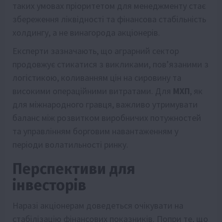
таких умовах пріоритетом для менеджменту стає
збереження ліквідності та фінансова стабільність
холдингу, а не винагорода акціонерів.
Експерти зазначають, що аграрний сектор
продовжує стикатися з викликами, пов’язаними з
логістикою, коливанням цін на сировину та
високими операційними витратами. Для
МХП
, як
для міжнародного гравця, важливо утримувати
баланс між розвитком виробничих потужностей
та управлінням борговим навантаженням у
періоди волатильності ринку.
Перспективи для
інвесторів
Наразі акціонерам доведеться очікувати на
стабілізацію фінансових показників. Попри те, що