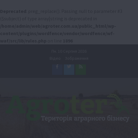
Deprecated
: preg_replace(): Passing null to parameter #3
($subject) of type array|string is deprecated in
/home/admin/web/agroter.com.ua/public_html/wp-
content/plugins/wordfence/vendor/wordfence/wf-
waf/src/lib/rules.php
on line
1896
Перейти
Пн. 10 Серпня 2026
до
Відео
Зображення
вмісту
Facebook
Twitter
Feed