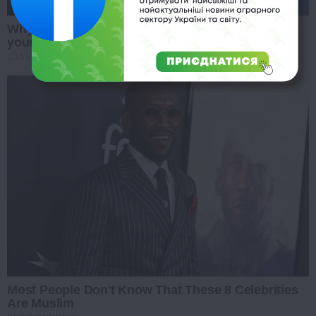
Why this ordinary drink is the secret to feeling
your best every day
CTA FAVORITE
Most People Don't Know That These 8 Celebrities
Are Muslim