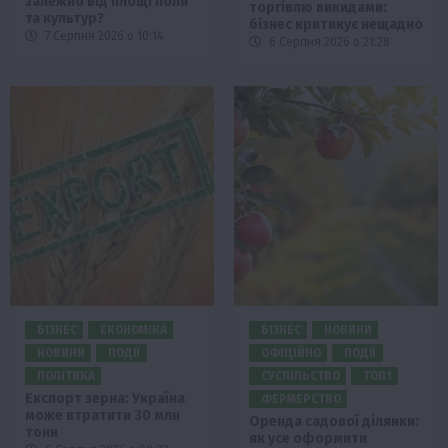
залежно від площі поля
торгівлю викидами:
та культур?
бізнес критикує нещадно
7 Серпня 2026 о 10:14
6 Серпня 2026 о 21:28
БІЗНЕС
ЕКОНОМІКА
БІЗНЕС
НОВИНИ
НОВИНИ
ПОДІЇ
ОФІЦІЙНО
ПОДІЇ
ПОЛІТИКА
СУСПІЛЬСТВО
ТОП1
Експорт зерна: Україна
ФЕРМЕРСТВО
може втратити 30 млн
Оренда садової ділянки:
тонн
як усе оформити