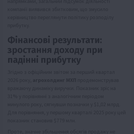
напрямками, загальний підсумок діяльності
компанії виявився збитковим, що змусило
керівництво переглянути політику розподілу
прибутку.
Фінансові результати:
зростання доходу при
падінні прибутку
Згідно з офіційним звітом за перший квартал
2026 року,
агрохолдинг МХП
продемонстрував
вражаючу динаміку виручки. Показник зріс на
31% у порівнянні з аналогічним періодом
минулого року, сягнувши позначки у $1,02 млрд.
Для порівняння, у першому кварталі 2025 року цей
показник становив $779 млн.
Проте, значне збільшення обсягів продажу не