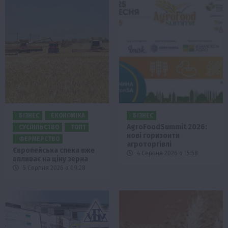
БІЗНЕС
ЕКОНОМІКА
БІЗНЕС
AgroFoodSummit 2026:
СУСПІЛЬСТВО
ТОП1
нові горизонти
ФЕРМЕРСТВО
агроторгівлі
Європейська спека вже
4 Серпня 2026 о 15:58
впливає на ціну зерна
5 Серпня 2026 о 09:28