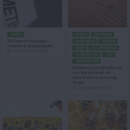
БІЗНЕС
БІЗНЕС
ГАЛУЗІ АПК
Метінвест підвищує
ЕКОНОМІКА
НОВИНИ
зарплати працівникам
ПОДІЇ
РОСЛИНИЦТВО
1 Серпня 2026 о 21:28
СУСПІЛЬСТВО
ТОП1
ФЕРМЕРСТВО
Кредити для аграріїв під
заставу врожаю за
новою програмою від
Уряду
1 Серпня 2026 о 11:58