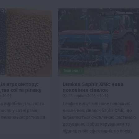
Технології
я агросектору:
Lemken Saphir XMR: нове
тва сої та ріпаку
покоління сівалок
о 20:59
18 Червня 2026 о 20:29
ків виробництво сої та
Lemken випустив нове покоління
зросло у сотні разів,
механічних сівалок Saphir XMR, що
д ячменем скоротилися
вирізняються оновленою системою
дозування, Isobus керуванням та
підвищеною ефективністю посіву.