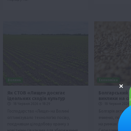
Волинь
Економіка
Як СТОВ «Лище» досягає
Болгарський я
ідеальних сходів культур
виклики на с
18 Червня 2026 о 18:29
18 Червня 2026 о
Господарство «Лище» на Волині
Болгарія активн
оптимізувало технологію посіву,
ячменю, посилю
поєднавши цілодобову оранку з
на ринках Близь
новітніми сівалками для збереження
Середземномор’