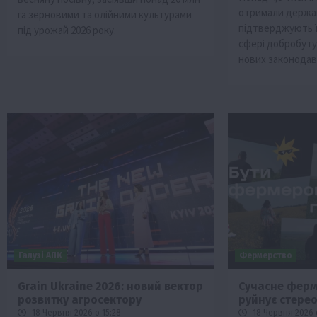
отримали держав
га зерновими та олійними культурами
підтверджують їх
під урожай 2026 року.
сфері добробуту
нових законодав
Галузі АПК
Фермерство
Grain Ukraine 2026: новий вектор
Сучасне ферм
розвитку агросектору
руйнує стере
18 Червня 2026 о 15:28
18 Червня 2026 