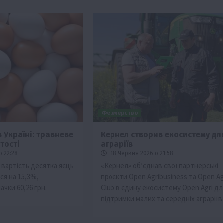
Фермерство
в Україні: травневе
Кернел створив екосистему дл
тості
аграріїв
Події
Наука
Новини
Події
Регіони
ТОП1
Туризм
о 22:28
18 Червня 2026 о 21:58
Фермерство
Франківщина
 вартість десятка яєць
«Кернел» об’єднав свої партнерські
ася на 15,3%,
проєкти Open Agribusiness та Open Ag
грн від
У Карпатах виявили рідкісний гриб Свиня
чки 60,26 грн.
Club в єдину екосистему Open Agri дл
вухо
підтримки малих та середніх аграріїв
7 Серпня 2026 о 17:28