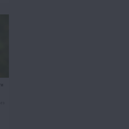
ти
рез