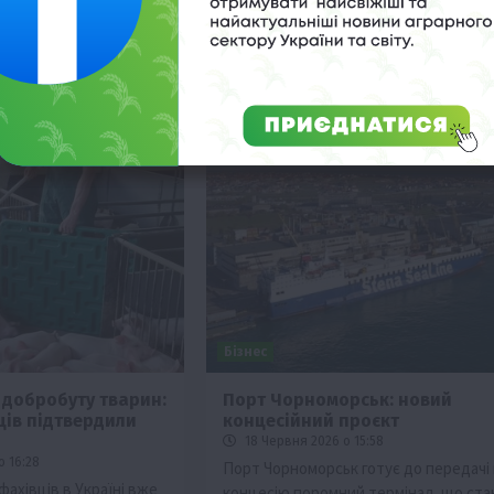
редовище для
ідеальні умови для насіння.
иробників.
Бізнес
 добробуту тварин:
Порт Чорноморськ: новий
вців підтвердили
концесійний проєкт
18 Червня 2026 о 15:58
о 16:28
Порт Чорноморськ готує до передачі 
фахівців в Україні вже
концесію поромний термінал, що ста