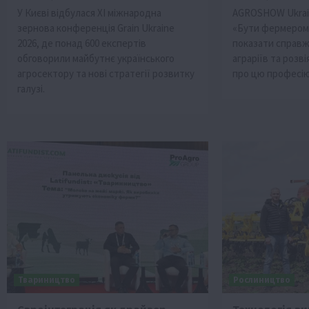
У Києві відбулася XI міжнародна
AGROSHOW Ukrai
зернова конференція Grain Ukraine
«Бути фермером 
2026, де понад 600 експертів
показати справж
обговорили майбутнє українського
аграріїв та розв
агросектору та нові стратегії розвитку
про цю професію
галузі.
Твариництво
Рослиництво