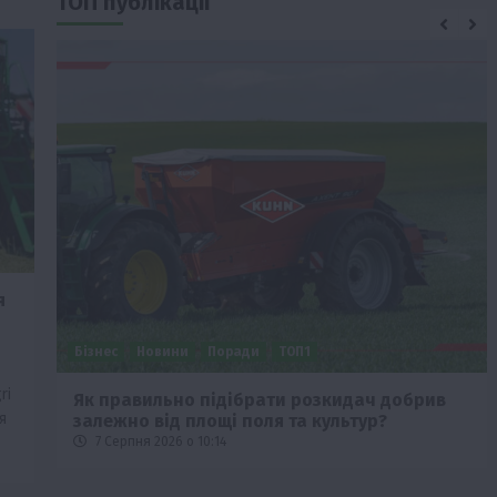
ТОП публікації
я
Бізнес
Новини
Поради
ТОП1
ri
че
Як правильно підібрати розкидач добрив
я
залежно від площі поля та культур?
.
7 Серпня 2026 о 10:14