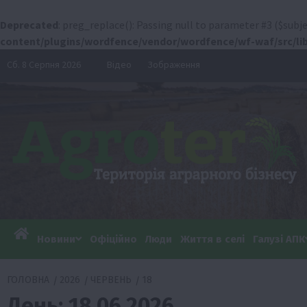
Deprecated
: preg_replace(): Passing null to parameter #3 ($subje
content/plugins/wordfence/vendor/wordfence/wf-waf/src/lib
Перейти
Сб. 8 Серпня 2026
Відео
Зображення
до
вмісту
Новини
Офіційно
Люди
Життя в селі
Галузі АПК
ГОЛОВНА
2026
ЧЕРВЕНЬ
18
День:
18.06.2026