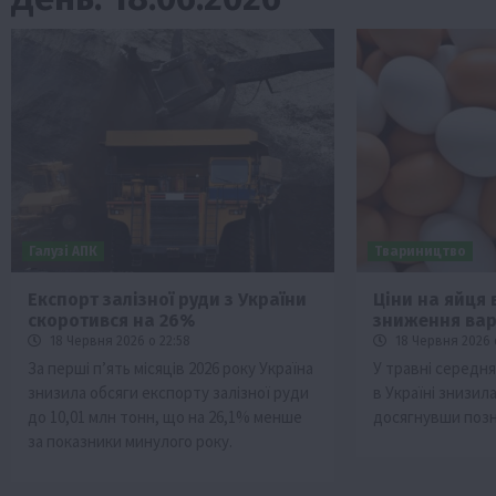
Галузі АПК
Твариництво
Експорт залізної руди з України
Ціни на яйця 
скоротився на 26%
зниження вар
Бізнес
Економіка
Життя в селі
Новини
18 Червня 2026 о 22:58
18 Червня 2026 
ТОП1
Фермерство
За перші п’ять місяців 2026 року Україна
У травні середня
знизила обсяги експорту залізної руди
в Україні знизил
Аграрії отримають кредити до 10 млн 
до 10,01 млн тонн, що на 26,1% менше
досягнувши позна
Sense Bank
за показники минулого року.
4 Серпня 2026 о 12:08