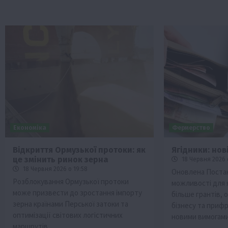
Економіка
Фермерство
Відкриття Ормузької протоки: як
Ягідники: нов
це змінить ринок зерна
18 Червня 2026 
18 Червня 2026 о 19:58
Оновлена Поста
Розблокування Ормузької протоки
можливості для 
може призвести до зростання імпорту
більше грантів, 
зерна країнами Перської затоки та
бізнесу та прифр
оптимізації світових логістичних
новими вимогами
маршрутів.