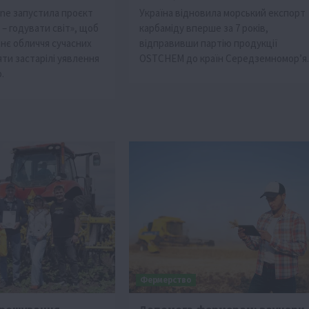
ne запустила проєкт
Україна відновила морський експорт
– годувати світ», щоб
карбаміду вперше за 7 років,
нє обличчя сучасних
відправивши партію продукції
іяти застарілі уявлення
OSTCHEM до країн Середземномор’я.
.
Фермерство