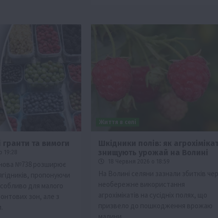
Життя в селі
і гранти та вимоги
Шкідники полів: як агрохіміка
знищують урожай на Волині
о 19:28
18 Червня 2026 о 18:59
нова №738 розширює
На Волині селяни зазнали збитків че
ягідників, пропонуючи
необережне використання
особливо для малого
агрохімікатів на сусідніх полях, що
онтових зон, але з
призвело до пошкодження врожаю
.
малини.