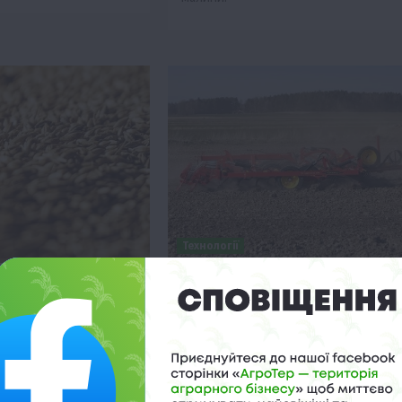
Технології
чмінь: нові
NZ Aggressive: секрет вологи т
вітовому ринку
врожаю
 17:58
18 Червня 2026 о 17:28
о нарощує експорт
Культиватор NZ Aggressive від
ючи свою присутність
Väderstad забезпечує ефективний
кого Сходу та
передпосівний обробіток ґрунту,
я, що змінює
зберігаючи вологу та створюючи