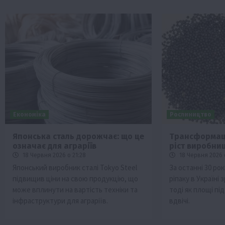
Економіка
Рослиництво
Японська сталь дорожчає: що це
Трансформаці
означає для аграріїв
ріст виробниц
18 Червня 2026 о 21:28
18 Червня 2026 
Японський виробник сталі Tokyo Steel
За останні 30 ро
підвищив ціни на свою продукцію, що
ріпаку в Україні 
може вплинути на вартість техніки та
тоді як площі пі
інфраструктури для аграріїв.
вдвічі.