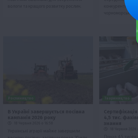
вологи та кращого розвитку рослин.
конкурентне се
чорноморських в
Рослиництво
Твариництво
В Україні завершується посівна
Сертифікація
кампанія 2026 року
4,5 тис. фахі
знання
18 Червня 2026 о 16:58
18 Червня 2026 
Українські аграрії майже завершили
Понад 4,5 тисячі 
весняну посівну, засіявши понад 20 млн