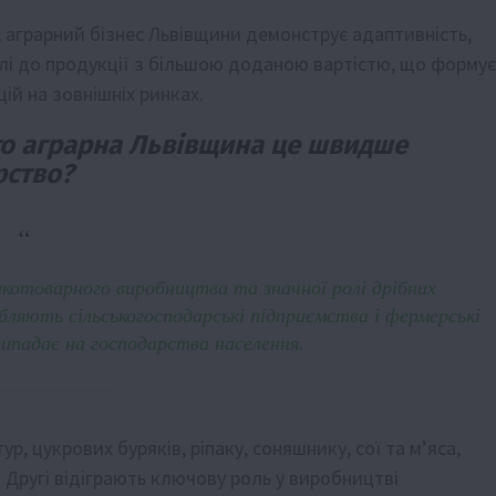
, аграрний бізнес Львівщини демонструє адаптивність,
лі до продукції з більшою доданою вартістю, що формує
ій на зовнішніх ринках.
 то аграрна Львівщина це швидше
рство?
икотоварного виробництва та значної ролі дрібних
бляють сільськогосподарські підприємства і фермерські
ипадає на господарства населення.
р, цукрових буряків, ріпаку, соняшнику, сої та м’яса,
т. Другі відіграють ключову роль у виробництві