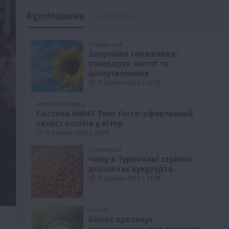
AgroНовини
Популярні
Переробка
Закупівля соняшника:
стандарти якості та
ціноутворення
6 Серпня 2026 о 22:58
Тернопільщина
Система HARDI Twin Force: ефективний
захист посівів у вітер
6 Серпня 2026 о 22:28
Економіка
Чому в Туреччині стрімко
дорожчає кукурудза
6 Серпня 2026 о 21:58
Бізнес
Бізнес критикує