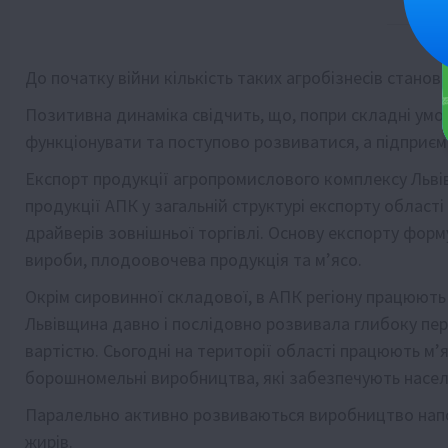
До початку війни кількість таких агробізнесів станов
Позитивна динаміка свідчить, що, попри складні ум
функціонувати та поступово розвиватися, а підприємн
Експорт продукції агропромислового комплексу Львів
продукції АПК у загальній структурі експорту област
драйверів зовнішньої торгівлі. Основу експорту форму
вироби, плодоовочева продукція та м’ясо.
Окрім сировинної складової, в АПК регіону працюють
Львівщина давно і послідовно розвивала глибоку пе
вартістю. Сьогодні на території області працюють м’
борошномельні виробництва, які забезпечують насе
Паралельно активно розвиваються виробництво напоїв
жирів.