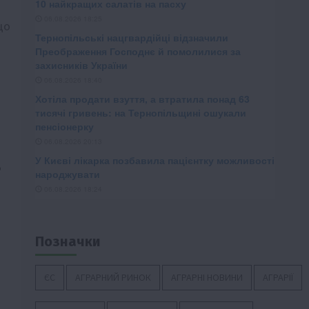
що
д
Позначки
ЄС
АГРАРНИЙ РИНОК
АГРАРНІ НОВИНИ
АГРАРІЇ