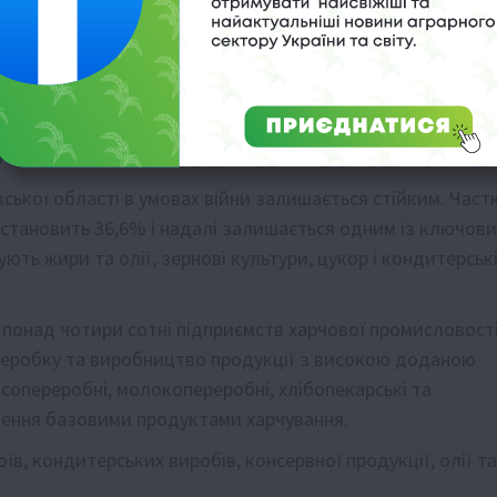
ила близько 1,2 тис підприємств.
ови воєнного часу, агроформування продовжують
ицька активність в аграрному секторі зберігається.
ської області в умовах війни залишається стійким. Част
і становить 36,6% і надалі залишається одним із ключови
ють жири та олії, зернові культури, цукор і кондитерськ
 понад чотири сотні підприємств харчової промисловості
реробку та виробництво продукції з високою доданою
ясопереробні, молокопереробні, хлібопекарські та
лення базовими продуктами харчування.
, кондитерських виробів, консервної продукції, олії та