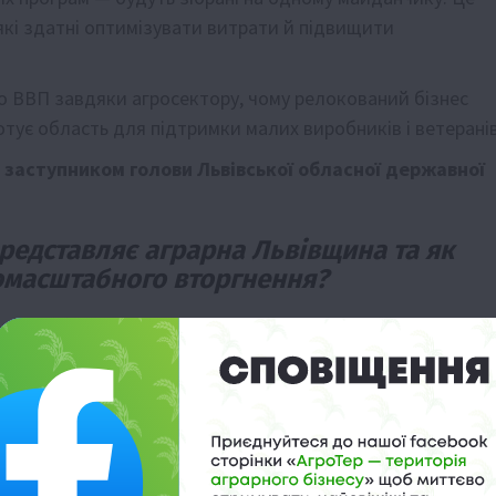
 які здатні оптимізувати витрати й підвищити
го ВВП завдяки агросектору, чому релокований бізнес
готує область для підтримки малих виробників і ветерані
з
заступником голови Львівської обласної державної
редставляє аграрна Львівщина та як
омасштабного вторгнення?
 Львівській області становлять близько 1,4 тисяч
о масштабу – від сімейних ферм до великих аграрних
вих і технічних культур, овочівництвом, садівництвом,
тваринництвом.