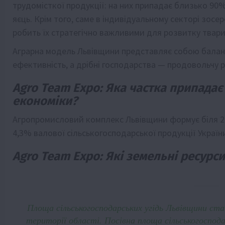
трудомісткої продукції: на них припадає близько 90% 
яєць. Крім того, саме в індивідуальному секторі зос
робить їх стратегічно важливими для розвитку твар
Аграрна модель Львівщини представляє собою баланс
ефективність, а дрібні господарства — продовольчу рі
Agro Team Expo: Яка частка припадає 
економіки?
Агропромисловий комплекс Львівщини формує біля 2
4,3% валової сільськогосподарської продукції Україн
Agro Team Expo: Які земельні ресурс
Площа сільськогосподарських угідь Львівщини ста
території області. Посівна площа сільськогоспода