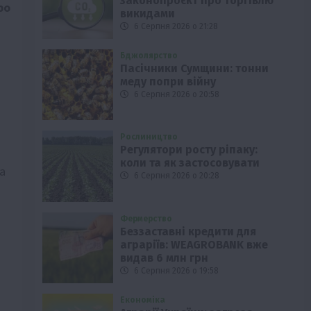
законопроєкт про торгівлю
ро
викидами
6 Серпня 2026 о 21:28
Бджолярство
Пасічники Сумщини: тонни
меду попри війну
6 Серпня 2026 о 20:58
Рослиництво
Регулятори росту ріпаку:
коли та як застосовувати
а
6 Серпня 2026 о 20:28
Фермерство
Беззаставні кредити для
аграріїв: WEAGROBANK вже
видав 6 млн грн
6 Серпня 2026 о 19:58
Економіка