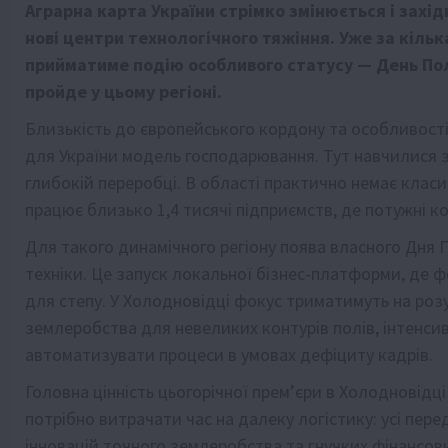
Аграрна карта України стрімко змінюється і захід
нові центри технологічного тяжіння. Уже за кільк
прийматиме подію особливого статусу — День Пол
пройде у цьому регіоні.
Близькість до європейського кордону та особливості
для України модель господарювання. Тут навчилися зар
глибокій переробці. В області практично немає клас
працює близько 1,4 тисячі підприємств, де потужні к
Для такого динамічного регіону поява власного Дня 
техніки. Це запуск локальної бізнес-платформи, де 
для степу. У Холодновідці фокус триматимуть на розу
землеробства для невеликих контурів полів, інтенсив
автоматизувати процеси в умовах дефіциту кадрів.
Головна цінність цьогорічної прем’єри в Холодновідц
потрібно витрачати час на далеку логістику: усі пере
інновацій точного землеробства та гнучких фінансов