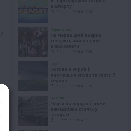
Аграрії України: загроза
експорту
6 Серпня 2026 о 19:28
Черкащина
в?
На Черкащині доярки
тестують інноваційні
екзоскелети
6 Серпня 2026 о 18:59
Події
Погода в Україні:
аномальна спека та грози 7
серпня
6 Серпня 2026 о 18:29
Новини
Черги на кордоні: чому
вантажівки стоять у
заторах
6 Серпня 2026 о 17:58