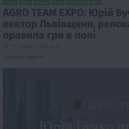
Бізнес
Люди
Новини
Події
Публікації
ТОП1
AGRO TEAM EXPO: Юрій Бу
вектор Львівщини, релока
правила гри в полі
17 Червня 2026 о 11:11
Джерело:
ArgoTer
Бізнес
Галузі АПК
Економіка
Новини
Под
Рослиництво
Суспільство
ТОП1
Фермерст
Кредити для аграріїв під заставу вро
новою програмою від Уряду
1 Серпня 2026 о 11:58