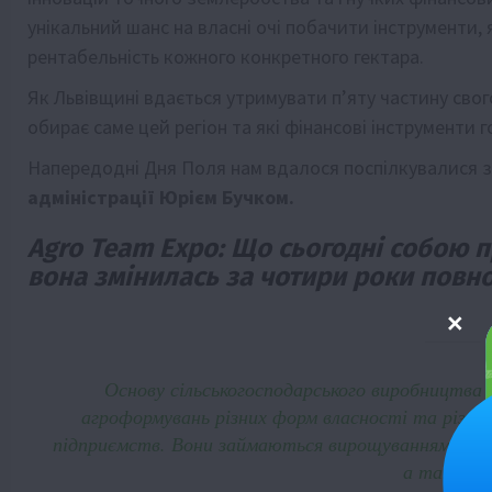
унікальний шанс на власні очі побачити інструменти,
рентабельність кожного конкретного гектара.
Як Львівщині вдається утримувати п’яту частину сво
обирає саме цей регіон та які фінансові інструменти 
Напередодні Дня Поля нам вдалося поспілкувалися 
адміністрації Юрієм Бучком.
Agro Team Expo: Що сьогодні собою п
вона змінилась за чотири роки повн
Основу сільськогосподарського виробництва в
агроформувань різних форм власності та різног
підприємств. Вони займаються вирощуванням зерно
а також 