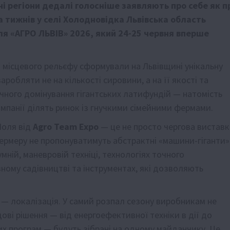
ні регіони дедалі голосніше заявляють про себе як п
а тижнів у селі Холодновідка Львівська область
я «АГРО ЛЬВІВ» 2026, який 24-25 червня вперше
 місцевого рельєфу сформували на Львівщині унікальну
обляти не на кількості сировини, а на її якості та
ичного домінування гігантських латифундій — натомість
омпанії ділять ринок із гнучкими сімейними фермами.
Поля від
Agro Team Expo
— це не просто чергова виставк
фермеру не пропонуватимуть абстрактні «машини-гіганти»
мній, маневровій техніці, технологіях точного
ному садівництві та інструментах, які дозволяють
і — локалізація. У самий розпал сезону виробникам не
дові рішення — від енергоефективної техніки в дії до
их програм — будуть зібрані на одному майданчику. Це