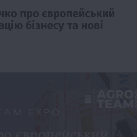
чко про європейський
цію бізнесу та нові
ії
Бізнес
Новини
Офіційно
Події
Суспільство
во
ТОП1
Фермерство
жаю за
Оренда садової ділянки: як усе оформити
легально та без проблем
5 Серпня 2026 о 20:14