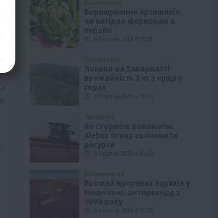
Вінниччина
Вирощування артишоків:
чи вигідно фермерам в
Україні
6 Серпня 2026 о 17:28
Закарпаття
Лохина на Закарпатті:
врожайність 3 кг з куща у
ка
горах
6 Серпня 2026 о 16:58
х
і
Технології
Як Cropwise допомагає
Alebor Group економити
.
ресурси
6 Серпня 2026 о 16:28
Рослиництво
Врожай цукрових буряків у
Німеччині: антирекорд з
1990 року
6 Серпня 2026 о 15:58