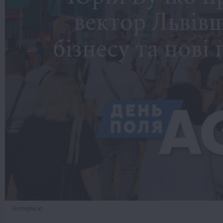
Інтервʼю