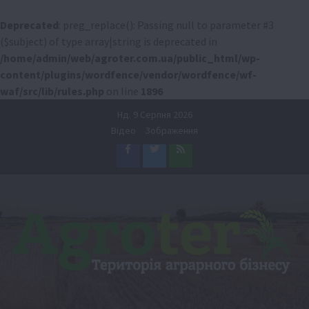
Deprecated
: preg_replace(): Passing null to parameter #3
($subject) of type array|string is deprecated in
/home/admin/web/agroter.com.ua/public_html/wp-
content/plugins/wordfence/vendor/wordfence/wf-
waf/src/lib/rules.php
on line
1896
Перейти
Нд. 9 Серпня 2026
до
Відео
Зображення
вмісту
Facebook
Twitter
Feed