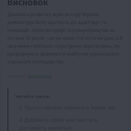
Висновок
Динаміка розвитку агросектору України
демонструє його здатність до адаптації та
інновацій. Зміна географії агровиробництва за
останні 30 років – це не лише статистичні дані, а й
свідчення глибоких структурних перетворень, які
продовжують формувати майбутнє українського
сільського господарства.
Джерело:
agronews.ua
Читайте також:
Прогноз врожаю зернових в Україні зріс
Добрива в серпні: ціни зростуть,
доступність знизиться