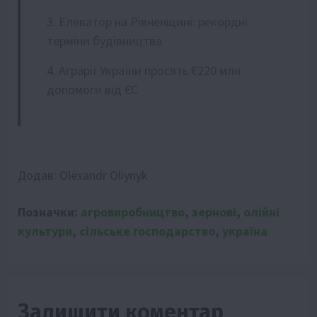
Елеватор на Рівненщині: рекордні
терміни будівництва
Аграрії України просять €220 млн
допомоги від ЄС
Додав:
Olexandr Oliynyk
Позначки:
агровиробництво
,
зернові
,
олійні
культури
,
сільське господарство
,
україна
Залишити коментар