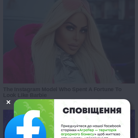
The Instagram Model Who Spent A Fortune To
Look Like Barbie
BRAINBERRIES