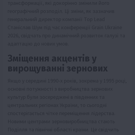
трансформації, які докорінно змінили його
географічний розподіл. Ці зміни, як зазначив
генеральний директор компанії Top Lead
Станіслав Шум під час конференції Grain Ukraine
2026, свідчать про динамічний розвиток галузі та
адаптацію до нових умов.
Зміщення акцентів у
вирощуванні зернових
Якщо у середині 1990-х років, зокрема у 1995 році,
основні потужності з виробництва зернових
культур були зосереджені в південних та
центральних регіонах України, то сьогодні
спостерігається чітке переміщення лідерства.
Новими центрами зерновиробництва стають
Поділля та північні області країни. Це свідчить