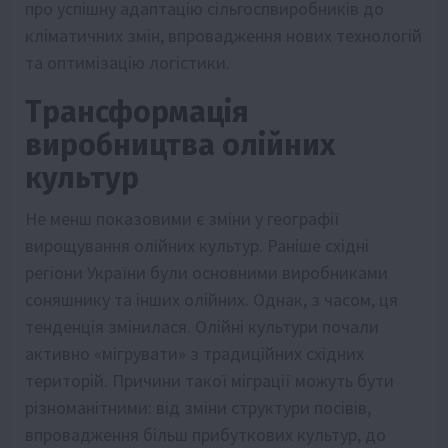
про успішну адаптацію сільгоспвиробників до
кліматичних змін, впровадження нових технологій
та оптимізацію логістики.
Трансформація
виробництва олійних
культур
Не менш показовими є зміни у географії
вирощування олійних культур. Раніше східні
регіони України були основними виробниками
соняшнику та інших олійних. Однак, з часом, ця
тенденція змінилася. Олійні культури почали
активно «мігрувати» з традиційних східних
територій. Причини такої міграції можуть бути
різноманітними: від зміни структури посівів,
впровадження більш прибуткових культур, до