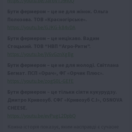
https://youtu.be/JafoVTJ9h0Q
Бути фермером – це не для жінок. Ольга
Полозова.
ТОВ «Красногірське
».
https://youtu.be/GJKG-k84vDA
Бути фермером – це нецікаво. Вадим
Стоцький. ТОВ “НВП “Агро-Ритм”.
https://youtu.be/jV6vGznXgBg
Бути фермером – це не для молоді. Світлана
Бегмат.
ПСП «Орач», ФГ «Орчик Плюс».
https://youtu.be/zogS0L-GEfE
Бути фермером – це тільки сіяти кукурудзу.
Дмитро Кривозуб. СФГ
«
Кривозуб С.І
»
, OSNOVA
CHEESE.
https://youtu.be/evPugL2DpbQ
Кожна історія показує, яким насправді є сучасне