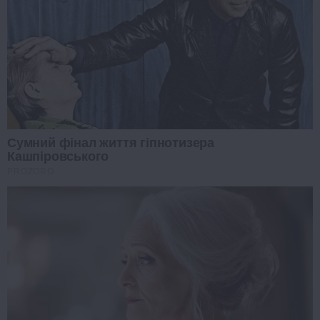
Сумний фінал життя гіпнотизера
Кашпіровського
PROZORO