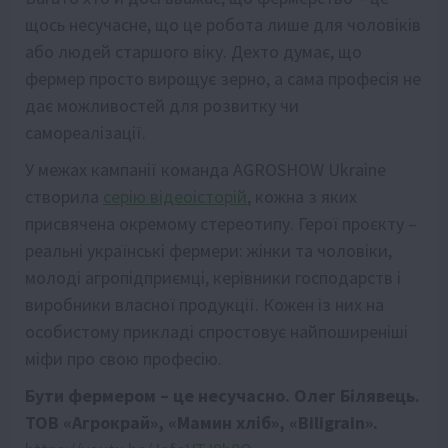
щось несучасне, що це робота лише для чоловіків
або людей старшого віку. Дехто думає, що
фермер просто вирощує зерно, а сама професія не
дає можливостей для розвитку чи
самореалізації.
У межах кампанії команда AGROSHOW Ukraine
створила
серію відеоісторій
, кожна з яких
присвячена окремому стереотипу. Герої проєкту –
реальні українські фермери: жінки та чоловіки,
молоді агропідприємці, керівники господарств і
виробники власної продукції. Кожен із них на
особистому прикладі спростовує найпоширеніші
міфи про свою професію.
Бути фермером – це несучасно. Олег Білявець.
ТОВ «Агрокрай», «Мамин хліб», «Biligrain».