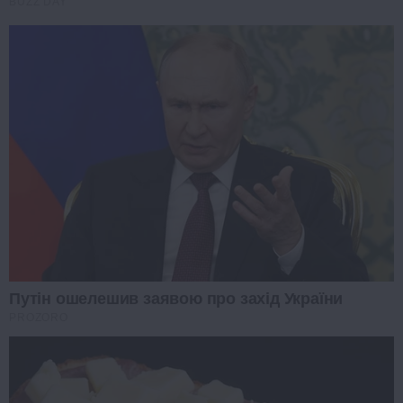
BUZZ DAY
Путін ошелешив заявою про захід України
PROZORO