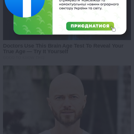
Doctors Use This Brain Age Test To Reveal Your
True Age — Try It Yourself
GOOD TO KNOW THIS