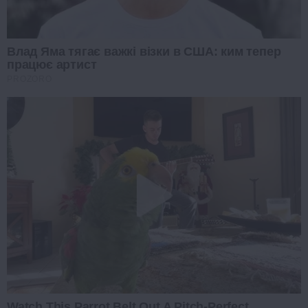
Влад Яма тягає важкі візки в США: ким тепер
працює артист
PROZORO
Watch This Parrot Belt Out A Pitch-Perfect