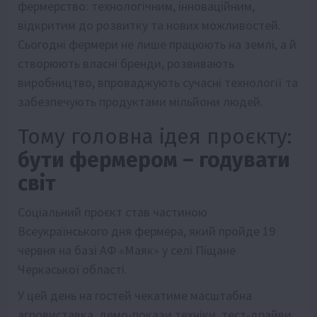
фермерство: технологічним, інноваційним,
відкритим до розвитку та нових можливостей.
Сьогодні фермери не лише працюють на землі, а й
створюють власні бренди, розвивають
виробництво, впроваджують сучасні технології та
забезпечують продуктами мільйони людей.
Тому головна ідея проєкту:
бути фермером – годувати
світ
Соціальний проєкт став частиною
Всеукраїнського дня фермера, який пройде 19
червня на базі АФ «Маяк» у селі Піщане
Черкаської області.
У цей день на гостей чекатиме масштабна
агровиставка, демо-покази техніки, тест-драйви,