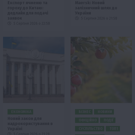
Експорт ячменю та
Maersk: Новий
гороху до Китаю:
залізничний шлях до
дедлайн для подачі
України
заявок
5 Серпня 2026 о 21:58
5 Серпня 2026 о 22:58
ЕКОНОМІКА
БІЗНЕС
НОВИНИ
Новий закон для
ОФІЦІЙНО
ПОДІЇ
надрокористування в
Україні
СУСПІЛЬСТВО
ТОП1
5 Серпня 2026 о 21:28