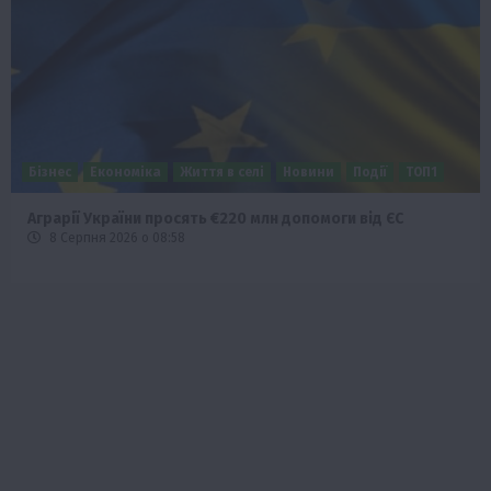
Бізнес
Економіка
Життя в селі
Новини
Події
ТОП1
Аграрії України просять €220 млн допомоги від ЄС
8 Серпня 2026 о 08:58