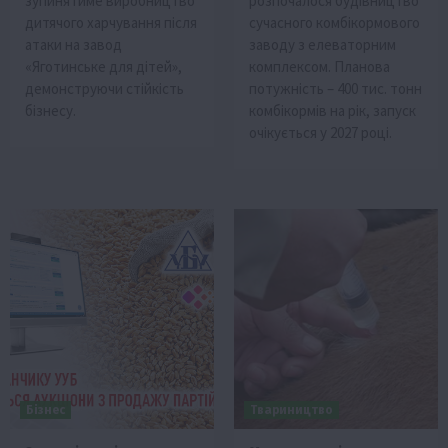
зупинятиме виробництво
розпочалося будівництво
дитячого харчування після
сучасного комбікормового
атаки на завод
заводу з елеваторним
«Яготинське для дітей»,
комплексом. Планова
демонструючи стійкість
потужність – 400 тис. тонн
бізнесу.
комбікормів на рік, запуск
очікується у 2027 році.
Бізнес
Твариництво