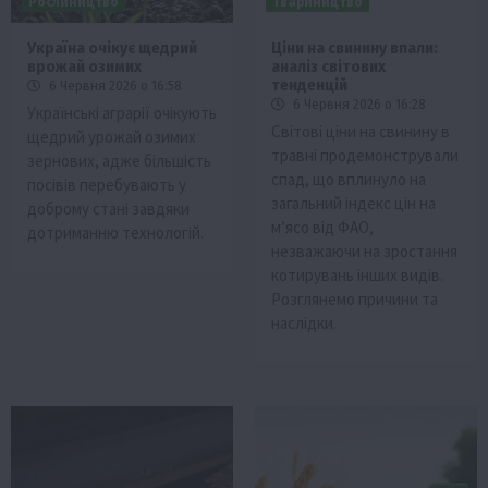
Рослиництво
Твариництво
Україна очікує щедрий
Ціни на свинину впали:
врожай озимих
аналіз світових
тенденцій
6 Червня 2026 о 16:58
6 Червня 2026 о 16:28
Українські аграрії очікують
Світові ціни на свинину в
щедрий урожай озимих
травні продемонстрували
зернових, адже більшість
спад, що вплинуло на
посівів перебувають у
загальний індекс цін на
доброму стані завдяки
м’ясо від ФАО,
дотриманню технологій.
незважаючи на зростання
котирувань інших видів.
Розглянемо причини та
наслідки.