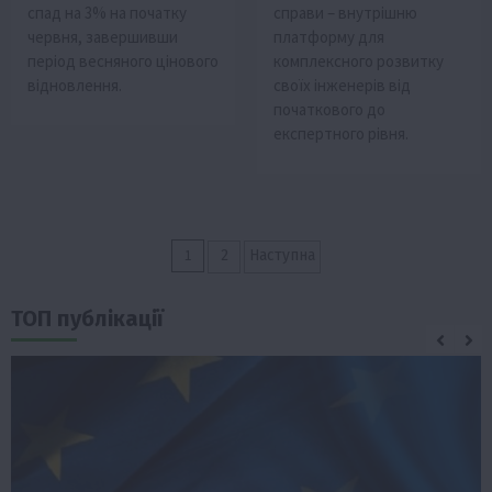
спад на 3% на початку
справи – внутрішню
червня, завершивши
платформу для
період весняного цінового
комплексного розвитку
відновлення.
своїх інженерів від
початкового до
експертного рівня.
Пагінація
1
2
Наступна
записів
ТОП публікації