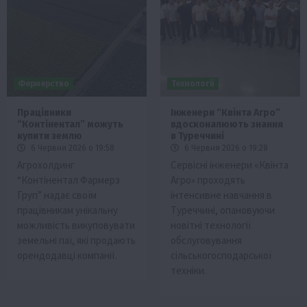
Фермерство
Технології
Працівники
Інженери “Квінта Агро”
“Контінентал” можуть
вдосконалюють знання
купити землю
в Туреччині
6 Червня 2026 о 19:58
6 Червня 2026 о 19:28
Агрохолдинг
Сервісні інженери «Квінта
“Контінентал Фармерз
Агро» проходять
Груп” надає своїм
інтенсивне навчання в
працівникам унікальну
Туреччині, опановуючи
можливість викуповувати
новітні технології
земельні паї, які продають
обслуговування
орендодавці компанії.
сільськогосподарської
техніки.