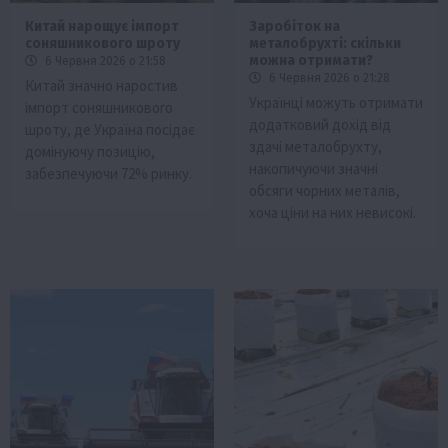
Китай нарощує імпорт
Заробіток на
соняшникового шроту
металобрухті: скільки
можна отримати?
6 Червня 2026 о 21:58
6 Червня 2026 о 21:28
Китай значно наростив
Українці можуть отримати
імпорт соняшникового
додатковий дохід від
шроту, де Україна посідає
здачі металобрухту,
домінуючу позицію,
накопичуючи значні
забезпечуючи 72% ринку.
обсяги чорних металів,
хоча ціни на них невисокі.