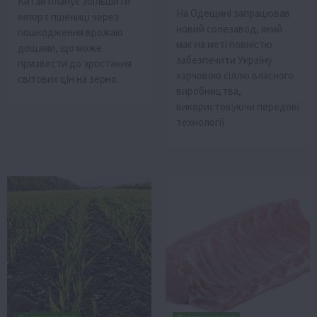
Китай планує збільшити
На Одещині запрацював
імпорт пшениці через
новий солезавод, який
пошкодження врожаю
має на меті повністю
дощами, що може
забезпечити Україну
призвести до зростання
харчовою сіллю власного
світових цін на зерно.
виробництва,
використовуючи передові
технології.