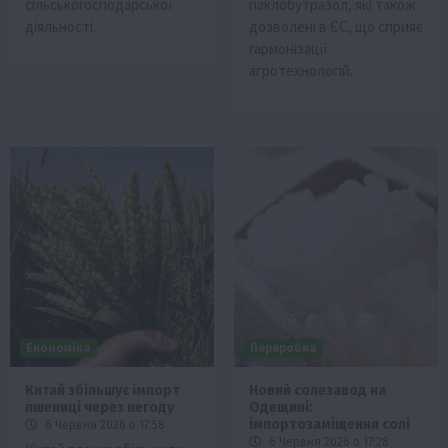
сільськогосподарської
паклобутразол, які також
діяльності.
дозволені в ЄС, що сприяє
гармонізації
агротехнологій.
Економіка
Переробка
Китай збільшує імпорт
Новий солезавод на
пшениці через негоду
Одещині:
імпортозаміщення солі
6 Червня 2026 о 17:58
6 Червня 2026 о 17:28