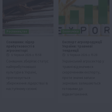
Рослиництво
Економіка
Соняшник: лідер
Експорт агропродукції
прибутковості в
України: травневі
агросекторі
тенденції
6 Червня 2026 о 15:58
6 Червня 2026 о 15:28
Соняшник зберігає статус
Український агросектор у
найприбутковішої
травні відзначився
культури в Україні,
скороченням експорту,
прогнозується
проте значні запаси
збереження лідерства і в
зернових залишаються
наступному сезоні.
готовими до
відвантаження.