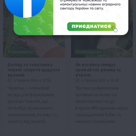
Рослиництво
Рослиництво
Догляд за томатами у
Як вогнівка знищує
червні: секрети щедрого
врожай сої: ризики та
врожаю
втрати
6 Червня 2026 о 10:58
6 Червня 2026 о 10:28
Червень — ключовий
Масове розмноження
місяць для формування
вогнівки на полях сої
врожаю томатів, що
може призвести до
потребує правильного
втрати 40% врожаю через
пасинкування, поливу та
пошкодження бобів та
захисту від хвороб.
насіння гусеницями.