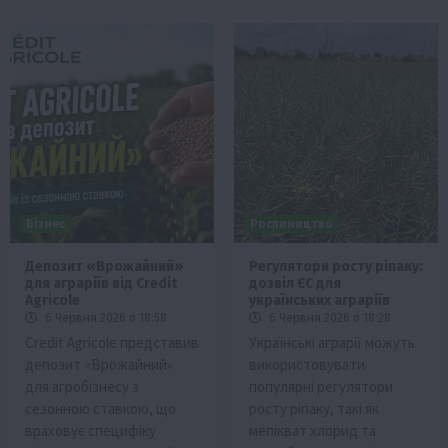
Бізнес
Рослиництво
Депозит «Врожайний»
Регулятори росту ріпаку:
для аграріїв від Credit
дозвіл ЄС для
Agricole
українських аграріїв
6 Червня 2026 о 18:58
6 Червня 2026 о 18:28
Credit Agricole представив
Українські аграрії можуть
депозит «Врожайний»
використовувати
для агробізнесу з
популярні регулятори
сезонною ставкою, що
росту ріпаку, такі як
враховує специфіку
мепікват хлорид та