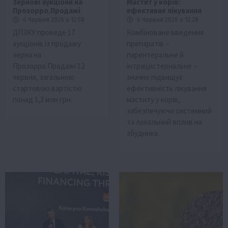
Зернові аукціони на
Мастит у корів:
Прозорро.Продажі
ефективне лікування
6 Червня 2026 о 12:58
6 Червня 2026 о 12:28
ДПЗКУ проведе 17
Комбіноване введення
аукціонів із продажу
препаратів –
зерна на
парентеральне й
Прозорро.Продажі 12
інтрацистернальне –
червня, загальною
значно підвищує
стартовою вартістю
ефективність лікування
понад 1,3 млн грн.
маститу у корів,
забезпечуючи системний
та локальний вплив на
збудника.