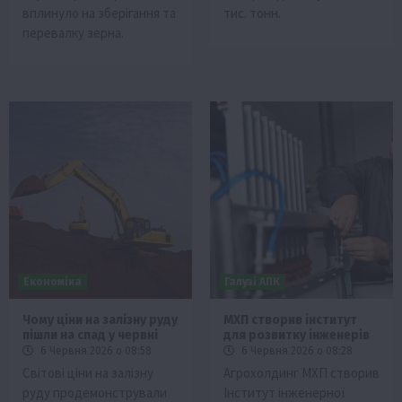
вплинуло на зберігання та
тис. тонн.
перевалку зерна.
Економіка
Галузі АПК
Чому ціни на залізну руду
МХП створив інститут
пішли на спад у червні
для розвитку інженерів
6 Червня 2026 о 08:58
6 Червня 2026 о 08:28
Світові ціни на залізну
Агрохолдинг МХП створив
руду продемонстрували
Інститут інженерної