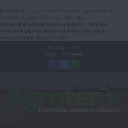
Deprecated
: preg_replace(): Passing null to parameter #3
($subject) of type array|string is deprecated in
/home/admin/web/agroter.com.ua/public_html/wp-
content/plugins/wordfence/vendor/wordfence/wf-
waf/src/lib/rules.php
on line
1896
Перейти
Пн. 10 Серпня 2026
до
Відео
Зображення
вмісту
Facebook
Twitter
Feed