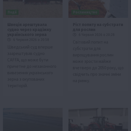
Події
Рослиництво
Швеція арештувала
Ріст попиту на субстрати
судно через крадіжку
для рослин
українського зерна
6 Червня 2026 о 20:28
6 Червня 2026 о 20:58
Світовий попит на
Шведський суд вперше
субстрати для
заарештував судно
вирощування рослин
CAFFA, що може бути
може зрости майже
причетне до незаконного
вчетверо до 2050 року, що
вивезення українського
свідчить про значні зміни
зерна з окупованих
на ринку.
територій.