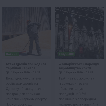
Новини
Галузі АПК
Атака дронів пошкодила
«Запоріжкокс» нарощує
термінал Кернела
виробництво коксу
6 Червня 2026 о 09:58
6 Червня 2026 о 09:28
Внаслідок нічної атаки
ПрАТ «Запоріжкокс» за
російських дронів на
підсумками травня
Одеську область, значно
збільшив випуск
постраждав термінал
продукції на 3,6%
компанії «Кернел» у порту
порівняно з попереднім
Чорноморськ, що
місяцем, досягнувши 77,7