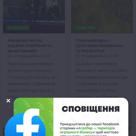
Економіка
Галузі АПК
Аграрний сектор
Ріпаковий шрот:
України: стабільність
зростання споживання
кредитування
та переробки
6 Червня 2026 о 11:58
6 Червня 2026 о 11:28
Українські агрокомпанії
Світове споживання
демонструють високу
ріпакового шроту досягло
платіжну дисципліну, що
рекордних показників, що
забезпечує стабільність
зумовлено активною
кредитних портфелів у
переробкою олійної
галузі.
культури, особливо в
Європейському Союзі.