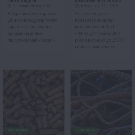
злетіли вдвічі
комбайни Next Edition
6 Червня 2026 о 22:58
6 Червня 2026 о 22:28
В Україні стрімко зросли
Massey Ferguson
ціни на молоду картоплю:
презентує оновлені
вартість вітчизняного
комбайни серії Next
врожаю на ринках
Edition для сезону 2027
підскочила майже вдвічі.
року з вигодою до 15 000
євро на комплектації.
Економіка
Економіка