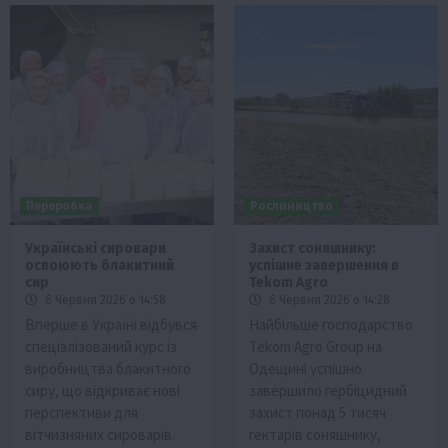
Переробка
Рослиництво
Українські сировари
Захист соняшнику:
освоюють блакитний
успішне завершення в
сир
Tekom Agro
6 Червня 2026 о 14:58
6 Червня 2026 о 14:28
Вперше в Україні відбувся
Найбільше господарство
спеціалізований курс із
Tekom Agro Group на
виробництва блакитного
Одещині успішно
сиру, що відкриває нові
завершило гербіцидний
перспективи для
захист понад 5 тисяч
вітчизняних сироварів.
гектарів соняшнику,