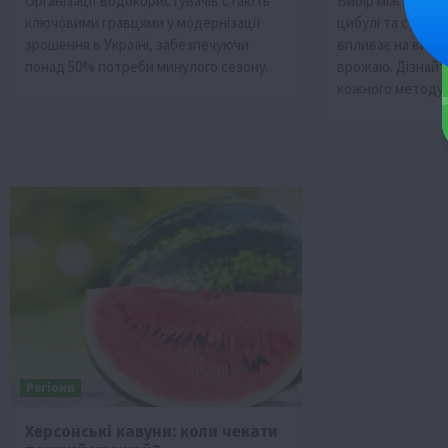
Організації водокористувачів стають
Вибір між поль
ключовими гравцями у модернізації
цибулі та сушінн
зрошення в Україні, забезпечуючи
впливає на витр
понад 50% потреби минулого сезону.
врожаю. Дізнайт
кожного методу.
Регіони
Херсонські кавуни: коли чекати