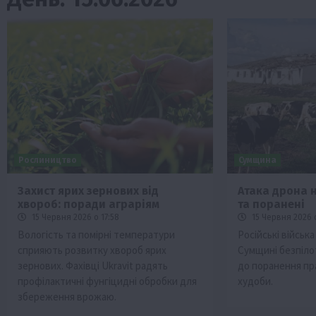
Рослиництво
Сумщина
Захист ярих зернових від
Атака дрона 
хвороб: поради аграріям
та поранені
Бізнес
Економіка
Життя в селі
Новини
15 Червня 2026 о 17:58
15 Червня 2026 о
ТОП1
Фермерство
Вологість та помірні температури
Російські військ
сприяють розвитку хвороб ярих
Сумщині безпіло
Аграрії отримають кредити до 10 млн 
зернових. Фахівці Ukravit радять
до поранення пра
Sense Bank
профілактичні фунгіцидні обробки для
худоби.
4 Серпня 2026 о 12:08
збереження врожаю.