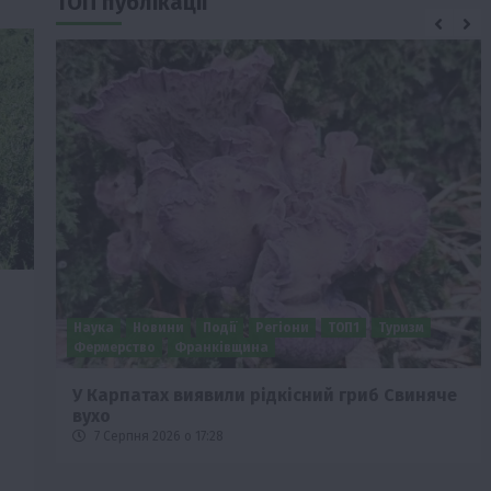
ТОП публікації
Бізнес
Новини
Поради
ТОП1
че
Як правильно підібрати розкидач добрив
залежно від площі поля та культур?
7 Серпня 2026 о 10:14