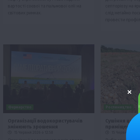
вартості соєвої та пальмової олії на
септоріозу на яр
світових ринках.
слід негайно по
провести профіл
Фермерство
Рослиництво
Організації водокористувачів
Сушіння цибул
змінюють зрошення
приміщення?
15 Червня 2026 о 12:58
15 Червня 2026 о