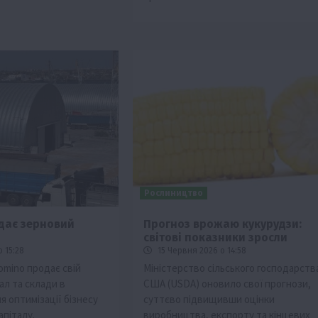
Рослиництво
дає зерновий
Прогноз врожаю кукурудзи:
світові показники зросли
 15:28
15 Червня 2026 о 14:58
omino продає свій
Міністерство сільського господарств
ал та склади в
США (USDA) оновило свої прогнози,
 оптимізації бізнесу
суттєво підвищивши оцінки
апіталу.
виробництва, експорту та кінцевих