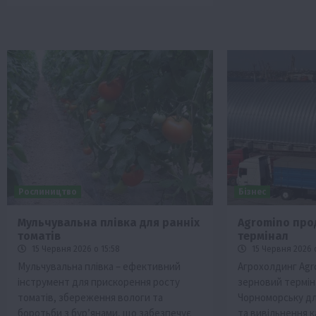
Рослиництво
Бізнес
Мульчувальна плівка для ранніх
Agromino про
томатів
термінал
15 Червня 2026 о 15:58
15 Червня 2026 о
Мульчувальна плівка – ефективний
Агрохолдинг Agr
інструмент для прискорення росту
зерновий термін
томатів, збереження вологи та
Чорноморську для
боротьби з бур’янами, що забезпечує
та вивільнення к