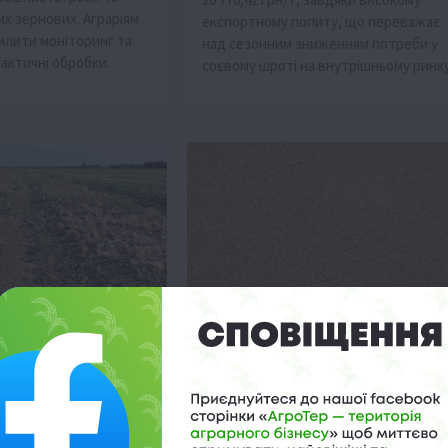
их зернових. Аграріям
експортному попиту, що переважає
силити моніторинг та
над сезонним зниженням потреби у
актичні обробки.
соєвому шроті на внутрішньому ринку
Економіка
і: поле чи
Ціни на зерно та олію падають
що чекає аграріїв?
 12:28
15 Червня 2026 о 11:58