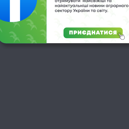
овим дозарюванням
Ціни на зерно та олію знижуються на
ям у приміщенні
тлі очікувань відновлення
ати та збереження
судноплавства через Ормузьку
еся про нюанси
протоку, що може полегшити доступ
до ресурсів та послабити продоволь
інфляцію.