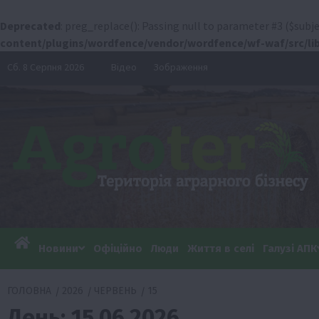
Deprecated
: preg_replace(): Passing null to parameter #3 ($subje
content/plugins/wordfence/vendor/wordfence/wf-waf/src/lib
Перейти
Сб. 8 Серпня 2026
Відео
Зображення
до
вмісту
Новини
Офіційно
Люди
Життя в селі
Галузі АПК
ГОЛОВНА
2026
ЧЕРВЕНЬ
15
День:
15.06.2026