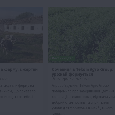
Рослиництво
на ферму: є жертви
Сочевиця в Tekom Agro Group:
урожай формується
Події
Наука
Новини
Події
Регіони
ТОП1
Туризм
 17:28
15 Червня 2026 о 16:28
Фермерство
Франківщина
а атакували ферму на
Агрооб’єднання Tekom Agro Group
тником, що призвело
повідомило про завершення цвітіння
грн від
У Карпатах виявили рідкісний гриб Свиня
цівниці та загибелі
сочевиці на своїх полях, відзначивши
вухо
добрий стан посівів та сприятливі
7 Серпня 2026 о 17:28
умови для формування майбутнього
врожаю.