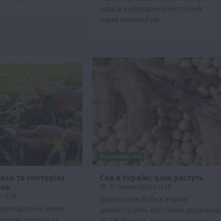
запасів кукурудзи на наступний
маркетинговий рік.
Рослиництво
оса та септоріоз
Соя в Україні: ціни ростуть
інь
15 Червня 2026 о 13:28
 13:58
Ціни на соєві боби в Україні
рили ідеальні умови
демонструють зростання, досягнув
рошнистої роси та
20 776,42 грн/т, завдяки високому