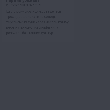
перший урожай?
15 Червня 2026 о 11:28
Цього року українцям доведеться
трохи довше чекати на солодкі
херсонські кавуни через несприятливу
весняну погоду, яка сповільнила
розвиток баштанних культур.