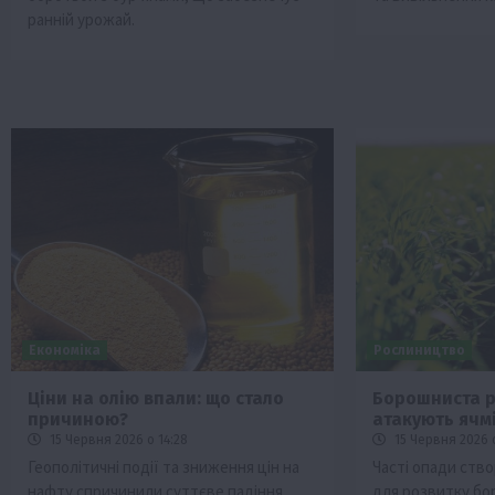
ранній урожай.
Економіка
Рослиництво
Ціни на олію впали: що стало
Борошниста р
причиною?
атакують ячм
15 Червня 2026 о 14:28
15 Червня 2026 о
Геополітичні події та зниження цін на
Часті опади ство
нафту спричинили суттєве падіння
для розвитку бо