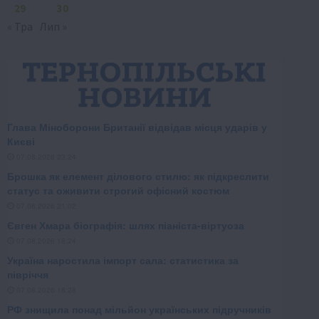
29
30
« Тра
Лип »