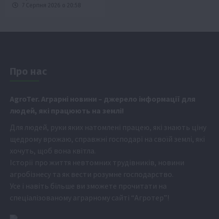
7 Серпня 2026 о 20:58
Про нас
Аgr
oTer. Аграрні новини
– джерело інформації для
людей, які працюють на землі!
Для людей, руки яких натомлені працею, які знають ціну
щедрому врожаю, справжні господарі на своїй землі, які
хочуть, щоб вона квітла.
Історії про життя невтомних трудівників, новини
агробізнесу та як вести розумне господарство.
Усе і навіть більше ви зможете прочитати на
спеціалізованому аграрному сайті
“Агротер”
!