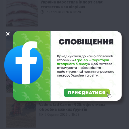
Україна наростила імпорт сала:
статистика за півріччя
7 Серпня 2026 о 18:28
Економіка
Виробництво цукру в Європі падає до
десятирічного мінімуму
7 Серпня 2026 о 17:58
Наука
Новини
Події
Регіони
ТОП1
Туризм
Фермерство
Франківщина
У Карпатах виявили рідкісний гриб
Свиняче вухо
7 Серпня 2026 о 17:28
Технології
Väderstad Carrier 925: ефективна
обробка важких ґрунтів
7 Серпня 2026 о 16:58