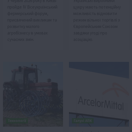
У червні 2026 року в Києві
Українські виробники
пройде IV Всеукраїнський
цукру мають потенційну
фермерський форум,
можливість відновити
присвячений викликам та
режим вільної торгівлі з
розвитку малого
Європейським Союзом
агробізнесу в умовах
завдяки угоді про
сучасних змін.
асоціацію.
Технології
Галузі АПК