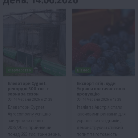
Фермерство
Бізнес
Елеватори Cygnet:
Експорт ягід: куди
рекордні 300 тис. т
Україна постачає свою
зерна за сезон
продукцію
14 Червня 2026 о 21:28
14 Червня 2026 о 13:28
Елеватори Cygnet
Італія та Австрія стали
Agrocompany успішно
ключовими ринками для
завершили сезон
українських ягідників,
2025/2026, прийнявши
демонструючи стійкий
понад 295 тис. тонн зерна,
попит та готовність