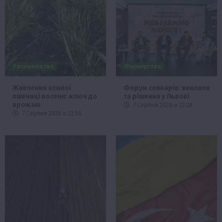
Рослиництво
Фермерство
Живлення озимої
Форум свинарів: виклики
пшениці восени: ключ до
та рішення у Львові
врожаю
7 Серпня 2026 о 22:28
7 Серпня 2026 о 22:58