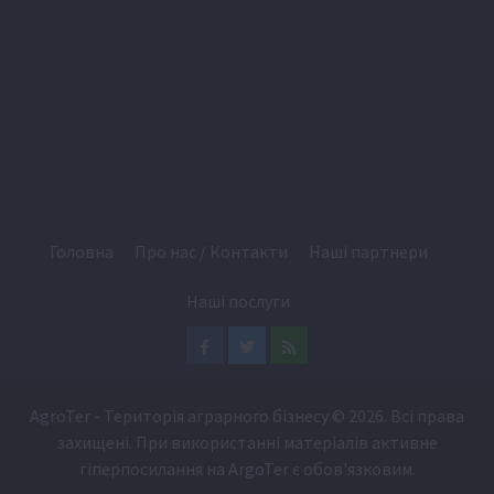
Головна
Про нас / Контакти
Наші партнери
Наші послуги
Facebook
Twitter
Feed
AgroTer - Територія аграрного бізнесу
© 2026. Всі права
захищені. При використанні матеріалів активне
гіперпосилання на
ArgoTer
є обов'язковим.