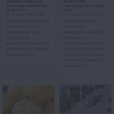
Металеві колеса для
ArcelorMittal:
тракторів: повернення
електродугові печі для
до витоків
сталі
14 Червня 2026 о 09:58
14 Червня 2026 о 09:28
Європейські аграрії знову
ArcelorMittal планує
звертають увагу на
інтегрувати
металеві колеса для
електродугові печі (EAF) у
тракторів, які
виробництво
демонструють виняткову
електротехнічної сталі в
ефективність у складних
Європі, що забезпечить
польових умовах.
стабільність постачання
сировини та підвищить
ефективність.