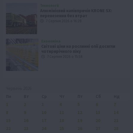
Технології
Алюмінієвий напівпричіп KRONE SX:
перевезення без втрат
7 Серпня 2026 о 16:28
Економіка
Світові ціни на рослинні олії досягли
чотирирічного піку
7 Серпня 2026 о 15:58
Червень 2026
Пн
Вт
Ср
Чт
Пт
Сб
Нд
1
2
3
4
5
6
7
8
9
10
11
12
13
14
15
16
17
18
19
20
21
22
23
24
25
26
27
28