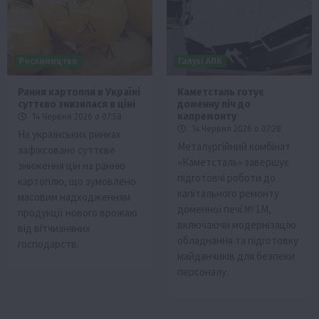
Рослиництво
Галузі АПК
Рання картопля в Україні
Каметсталь готує
суттєво знизилася в ціні
доменну піч до
капремонту
14 Червня 2026 о 07:58
14 Червня 2026 о 07:28
На українських ринках
Металургійний комбінат
зафіксовано суттєве
«Каметсталь» завершує
зниження цін на ранню
підготовчі роботи до
картоплю, що зумовлено
капітального ремонту
масовим надходженням
доменної печі № 1М,
продукції нового врожаю
включаючи модернізацію
від вітчизняних
обладнання та підготовку
господарств.
майданчиків для безпеки
персоналу.