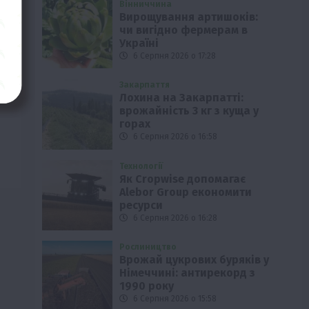
Вінниччина
Вирощування артишоків:
чи вигідно фермерам в
Україні
6 Серпня 2026 о 17:28
Закарпаття
Лохина на Закарпатті:
врожайність 3 кг з куща у
горах
6 Серпня 2026 о 16:58
Технології
Як Cropwise допомагає
Alebor Group економити
ресурси
6 Серпня 2026 о 16:28
Рослиництво
Врожай цукрових буряків у
Німеччині: антирекорд з
1990 року
6 Серпня 2026 о 15:58