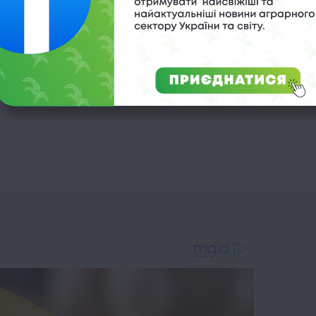
сівна
,
сульфат амонію