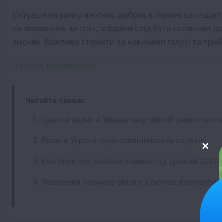
Ситуація на ринку азотних добрив в Україні залишаєт
на зменшення витрат, аграріям слід бути готовими д
амонію. Важливо стежити за новинами галузі та прий
Джерело:
latifundist.com
Читайте також:
Ціни на зерно в Україні: внутрішній ринок прот
Ріпак в Україні: ціни сповільнюють падіння
Контінентал: посівна озимих під урожай 2027
Живлення озимого ріпаку: ключові елементи