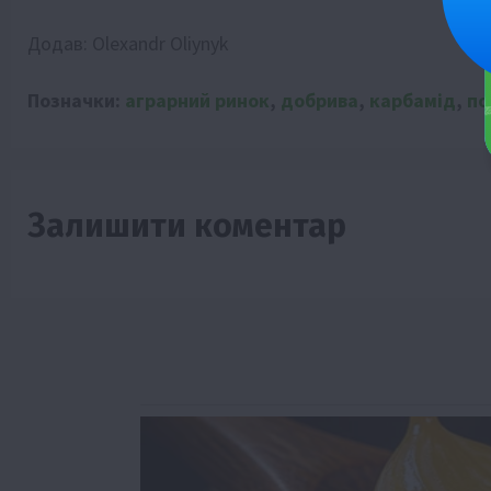
Додав:
Olexandr Oliynyk
Позначки:
аграрний ринок
,
добрива
,
карбамід
,
по
Залишити коментар