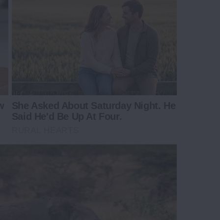
w
She Asked About Saturday Night. He
Said He'd Be Up At Four.
RURAL HEARTS