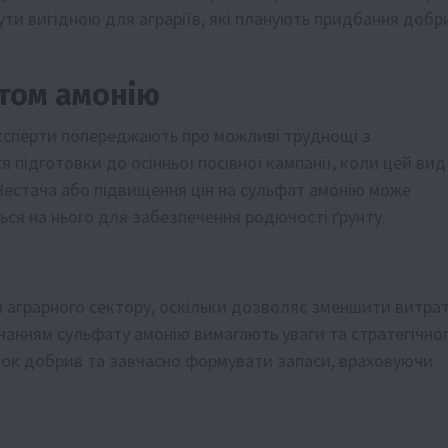
ути вигідною для аграріїв, які планують придбання добр
атом амонію
ксперти попереджають про можливі труднощі з
 підготовки до осінньої посівної кампанії, коли цей вид
Нестача або підвищення цін на сульфат амонію може
ься на нього для забезпечення родючості ґрунту.
я аграрного сектору, оскільки дозволяє зменшити витра
чанням сульфату амонію вимагають уваги та стратегічно
нок добрив та завчасно формувати запаси, враховуючи