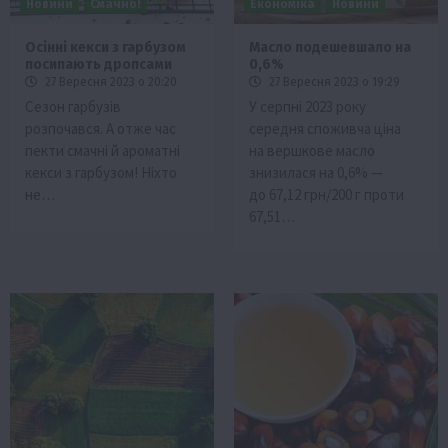
Новини
Смачно!
Економіка
Новини
Осінні кекси з гарбузом
Масло подешевшало на
посипають дропсами
0,6%
27 Вересня 2023 о 20:20
27 Вересня 2023 о 19:29
Сезон гарбузів
У серпні 2023 року
розпочався. А отже час
середня споживча ціна
пекти смачні й ароматні
на вершкове масло
кекси з гарбузом! Ніхто
знизилася на 0,6% —
не…
до 67,12 грн/200 г проти
67,51…