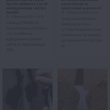
Agroter увійшов в топ-10
масла більше не
найвідуваніших сайтів в
орієнтовані на ринок ЄС
Україні
29 Вересня 2023 о 13:33
29 Вересня 2023 о 15:18
Тренд європейського
Команда PRNEWS.IO.
ринку масла знову
проаналізувала рейтинг з
суттєво погіршився, ціни
топ-10 найбільш
знижуються. Це означає,
відвідуваних аграрних
що українські експортери
сайтів за перші 8 місяців
не…
2023…