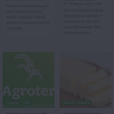
29 Вересня 2023 о 17:20
Мінагрополітики вводить
Цех із переробки горіхів
нову форму паспорту
збудували на одному з
коней. Оскільки старий
підприємств харчової
зразок не визнається в ЄС
галузі Вінниччини. Його
і тварини…
загальна площа…
Новини
ТОП1
Бізнес
Новини
Дякуємо, що ви з нами!
Вітчизняні виробники