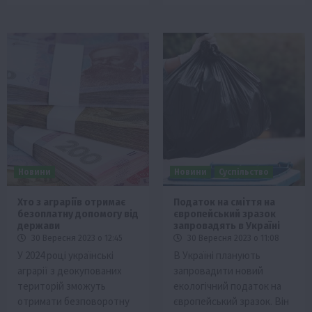
Новини
Новини
Суспільство
Хто з аграріїв отримає
Податок на сміття на
безоплатну допомогу від
європейський зразок
держави
запровадять в Україні
30 Вересня 2023 о 12:45
30 Вересня 2023 о 11:08
У 2024 році українські
В Україні планують
аграрії з деокупованих
запровадити новий
територій зможуть
екологічний податок на
отримати безповоротну
європейський зразок. Він