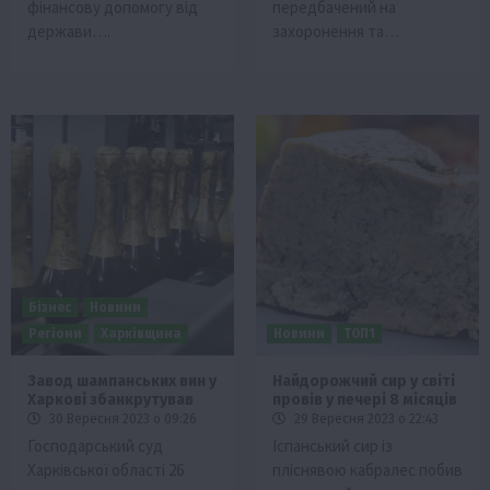
фінансову допомогу від
передбачений на
держави….
захоронення та…
Бізнес
Новини
Регіони
Харківщина
Новини
ТОП1
Завод шампанських вин у
Найдорожчий сир у світі
Харкові збанкрутував
провів у печері 8 місяців
30 Вересня 2023 о 09:26
29 Вересня 2023 о 22:43
Господарський суд
Іспанський сир із
Харківської області 26
пліснявою кабралес побив