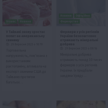
Новини
Офіційно
Бізнес
Новини
Фермерство
У Тайвані знову зростає
Фермери з усіх регіонів
попит на американську
України безкоштовно
свинину
отримають мінеральні
добрива
29 Вересня 2023 о 10:19
29 Вересня 2023 о 09:16
Торговельна
Мінеральні добрива
напруженість, пов’язана з
отримають понад 10 тисяч
використанням
фермерів з усіх регіонів
рактопаміну, впливала на
України. Їх придбали
експорт свинини США до
завдяки Уряду…
Тайваню протягом
багатьох…