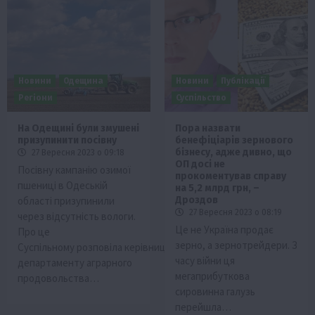
Новини
Одещина
Новини
Публікації
Регіони
Суспільство
На Одещині були змушені
Пора назвати
призупинити посівну
бенефіціарів зернового
бізнесу, адже дивно, що
27 Вересня 2023 о 09:18
ОП досі не
Посівну кампанію озимої
прокоментував справу
пшениці в Одеській
на 5,2 млрд грн, –
області призупинили
Дроздов
27 Вересня 2023 о 08:19
через відсутність вологи.
Це не Україна продає
Про це
зерно, а зернотрейдери. З
Суспільному розповіла керівниця
часу війни ця
департаменту аграрного
мегаприбуткова
продовольства…
сировинна галузь
перейшла…