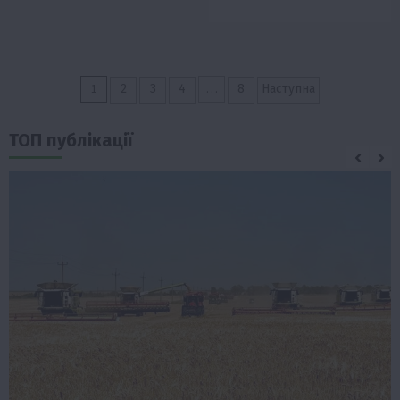
Пагінація
1
…
2
3
4
8
Наступна
записів
ТОП публікації