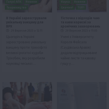
Галузі АПК
Новини
Наука
Новини
Твариництво
Смачно!
ТОП1
В Україні зареєстрували
Тістечка з відходів чаю
унікальну вакцину для
та кави корисні за
ВРХ
хронічних захворювань
29 Вересня 2023 о 12:11
29 Вересня 2023 о 11:05
Цьогоріч в Україні
Учені з Університету
зареєстровано унікальну
Короля Фейсала
вакцину проти трихофітії
(Саудівська Аравія)
великої рогатої худоби
додали відпрацьоване
Тріхобен, яку розробили
чайне листя та кавову
науковці чеської…
гущу у…