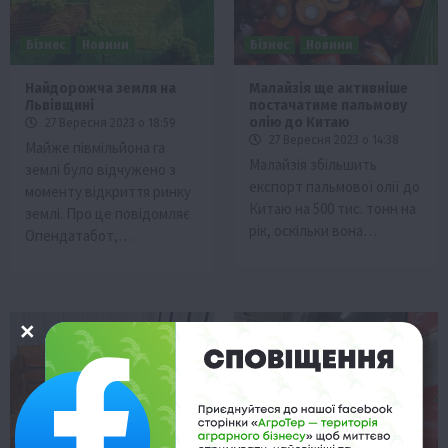
Бізнес
Новини
Бізнес
Новини
Найдорожча земля на
Малайзія ще активніше
Львівщині
постачатиме пальмову
олію до Китаю
27 Вересня 2023 о 18:59
27 Вересня 2023 о 14:38
Майже півмільйона га
Малайзія збільшить
землі було відчужено з
експорт пальмової олії до
моменту відкриття ринку
Китаю на 500 тис. тонн на
землі. Про це повідомляє
рік, оскільки вона…
Опендатабот,…
Бізнес
Галузі АПК