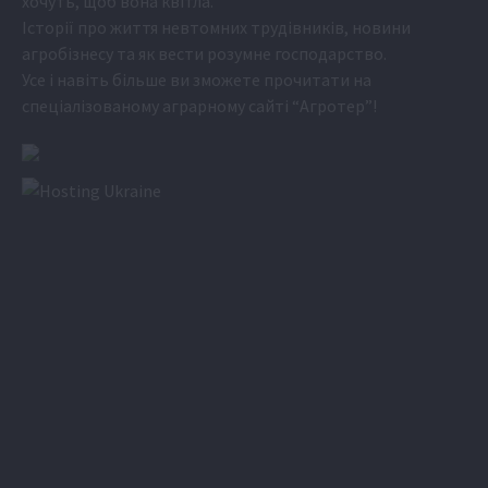
хочуть, щоб вона квітла.
Історії про життя невтомних трудівників, новини
агробізнесу та як вести розумне господарство.
Усе і навіть більше ви зможете прочитати на
спеціалізованому аграрному сайті
“Агротер”
!