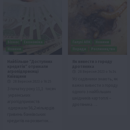
Бізнес
Економіка
Галузі АПК
Новини
Новини
Поради
Рослиництво
Найбільше “Доступних
Як вивести з городу
кредитів” отримали
дротяника
агропідприємці
28 Вересня 2023 о 14:34
Київщини
Усі садівники знають, як
28 Вересня 2023 о 16:25
важко вивести з городу
З початку року 11,1 тисяч
одного з найбільших
українських
шкідників картоплі –
агропідприємств
дротяника….
одержали 56,2 мільярдів
гривень банківських
кредитів на розвиток…