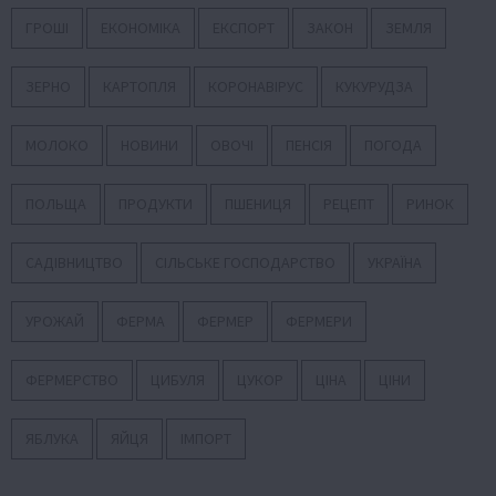
ГРОШІ
ЕКОНОМІКА
ЕКСПОРТ
ЗАКОН
ЗЕМЛЯ
ЗЕРНО
КАРТОПЛЯ
КОРОНАВІРУС
КУКУРУДЗА
МОЛОКО
НОВИНИ
ОВОЧІ
ПЕНСІЯ
ПОГОДА
ПОЛЬЩА
ПРОДУКТИ
ПШЕНИЦЯ
РЕЦЕПТ
РИНОК
САДІВНИЦТВО
СІЛЬСЬКЕ ГОСПОДАРСТВО
УКРАЇНА
УРОЖАЙ
ФЕРМА
ФЕРМЕР
ФЕРМЕРИ
ФЕРМЕРСТВО
ЦИБУЛЯ
ЦУКОР
ЦІНА
ЦІНИ
ЯБЛУКА
ЯЙЦЯ
ІМПОРТ