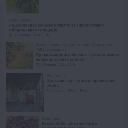
Садівництво
У Нідерландах фермера судять за використання
заборонених пестицидів
5 Серпня 2026 о 20:28
Бізнес
Новини
Офіційно
Події
Суспільство
ТОП1
Фермерство
Оренда садової ділянки: як усе оформити
легально та без проблем
5 Серпня 2026 о 20:14
Економіка
Зростання цін на автоперевезення
зерна
5 Серпня 2026 о 19:58
Економіка
Какао-боби: ціна злетіла до