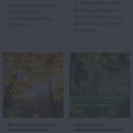
27 Вересня 2023 о 22:06
Ціни на гарбузи в Україні
Який медовий продукт
восени 2023 року
якісний? Як вибрати мед у
варіюються від 34,60 до
магазині чи мед на ринку?
41,50 грн за…
Ці питання…
Без категорії
Галузі АПК
Новини
Рослиництво
Новини
ТОП1
Метеорологи розповіли
Ефективність
якою буде погода в
мідьвмісних препаратів