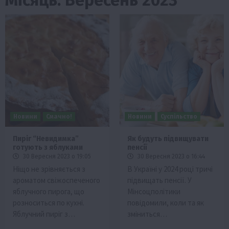
Новини
Смачно!
Новини
Суспільство
Пиріг “Невидимка”
Як будуть підвищувати
готують з яблуками
пенсії
30 Вересня 2023 о 19:05
30 Вересня 2023 о 16:44
Ніщо не зрівняється з
В Україні у 2024 році тричі
ароматом свіжоспеченого
підвищать пенсії. У
яблучного пирога, що
Мінсоцполітики
розноситься по кухні.
повідомили, коли та як
Яблучний пиріг з…
зміниться…