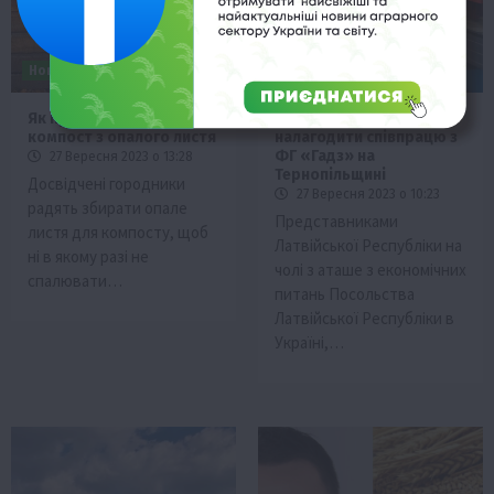
Новини
Регіони
Садівництво
Новини
Поради
Тернопільщина
Як правильно зробити
Литовці хочуть
компост з опалого листя
налагодити співпрацю з
ФГ «Гадз» на
27 Вересня 2023 о 13:28
Тернопільщині
Досвідчені городники
27 Вересня 2023 о 10:23
радять збирати опале
Представниками
листя для компосту, щоб
Латвійської Республіки на
ні в якому разі не
чолі з аташе з економічних
спалювати…
питань Посольства
Латвійської Республіки в
Україні,…