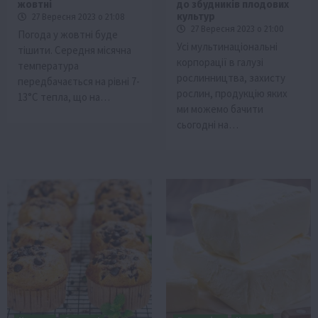
жовтні
до збудників плодових
культур
27 Вересня 2023 о 21:08
27 Вересня 2023 о 21:00
Погода у жовтні буде
Усі мультинаціональні
тішити. Середня місячна
корпорації в галузі
температура
рослинництва, захисту
передбачається на рівні 7-
рослин, продукцію яких
13°С тепла, що на…
ми можемо бачити
сьогодні на…