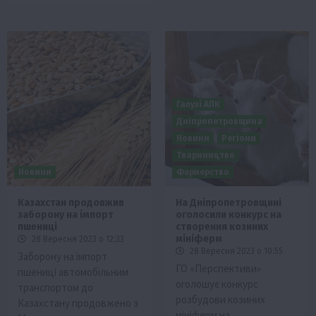
Галузі АПК
Дніпропетровщина
Новини
Регіони
Твариництво
Новини
Фермерство
Казахстан продовжив
На Дніпропетровщині
заборону на імпорт
оголосили конкурс на
пшениці
створення козиних
мініферм
28 Вересня 2023 о 12:33
28 Вересня 2023 о 10:55
Заборону на імпорт
ГО «Перспективи»
пшениці автомобільним
оголошує конкурс
транспортом до
розбудови козиних
Казахстану продовжено з
мініферм на