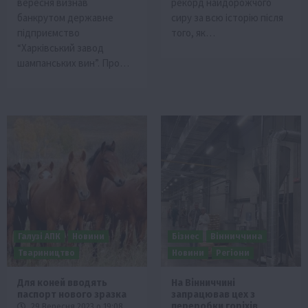
вересня визнав
рекорд найдорожчого
банкрутом державне
сиру за всю історію після
підприємство
того, як…
“Харківський завод
шампанських вин”. Про…
Галузі АПК
Новини
Бізнес
Вінниччина
Твариництво
Новини
Регіони
Для коней вводять
На Вінниччині
паспорт нового зразка
запрацював цех з
переробки горіхів
29 Вересня 2023 о 19:08