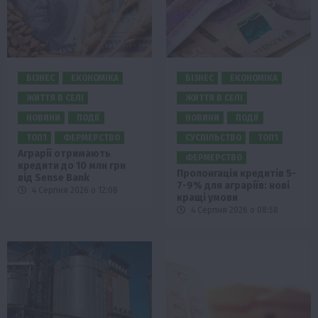
БІЗНЕС
ЕКОНОМІКА
БІЗНЕС
ЕКОНОМІКА
ЖИТТЯ В СЕЛІ
ЖИТТЯ В СЕЛІ
НОВИНИ
ПОДІЇ
НОВИНИ
ПОДІЇ
ТОП1
ФЕРМЕРСТВО
СУСПІЛЬСТВО
ТОП1
Аграрії отримають
ФЕРМЕРСТВО
кредити до 10 млн грн
Пролонгація кредитів 5-
від Sense Bank
7-9% для аграріїв: нові
4 Серпня 2026 о 12:08
кращі умови
4 Серпня 2026 о 08:58