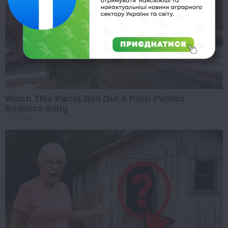
Watch This Parrot Belt Out A Pitch-Perfect
Beyonce Song
BUZZ DAY