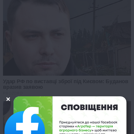
Удар РФ по виставці зброї під Києвом: Буданов
вразив заявою
PROZORO