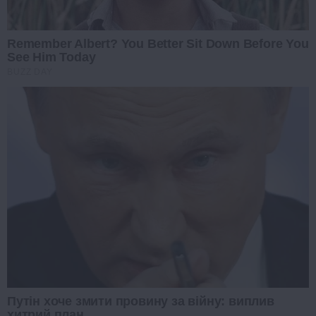
Remember Albert? You Better Sit Down Before You
See Him Today
BUZZ DAY
Путін хоче змити провину за війну: виплив
хитрий план