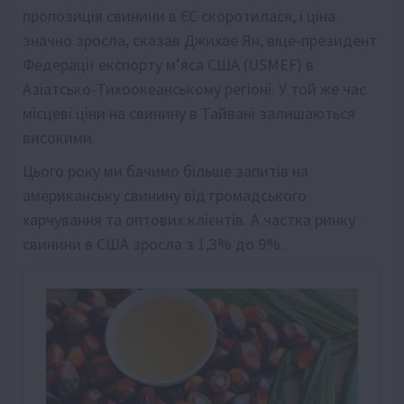
пропозиція свинини в ЄС скоротилася, і ціна
значно зросла, сказав Джихае Ян, віце-президент
Федерації експорту м’яса США (USMEF) в
Азіатсько-Тихоокеанському регіоні. У той же час
місцеві ціни на свинину в Тайвані залишаються
високими.
Цього року ми бачимо більше запитів на
американську свинину від громадського
харчування та оптових клієнтів. А частка ринку
свинини в США зросла з 1,3% до 9%.