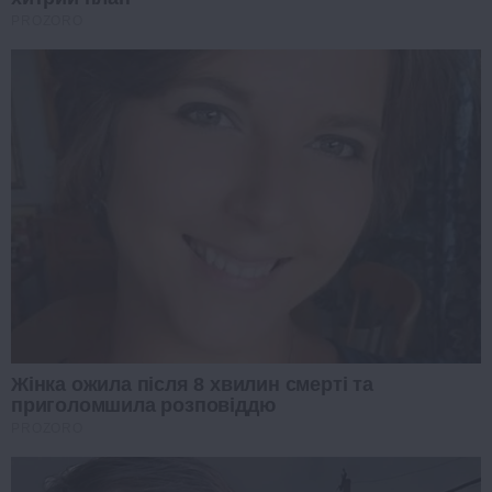
PROZORO
Жінка ожила після 8 хвилин смерті та
приголомшила розповіддю
PROZORO