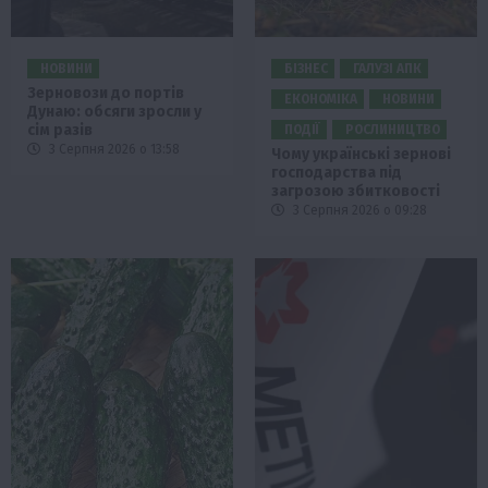
НОВИНИ
БІЗНЕС
ГАЛУЗІ АПК
Зерновози до портів
ЕКОНОМІКА
НОВИНИ
Дунаю: обсяги зросли у
сім разів
ПОДІЇ
РОСЛИНИЦТВО
3 Серпня 2026 о 13:58
Чому українські зернові
господарства під
загрозою збитковості
3 Серпня 2026 о 09:28