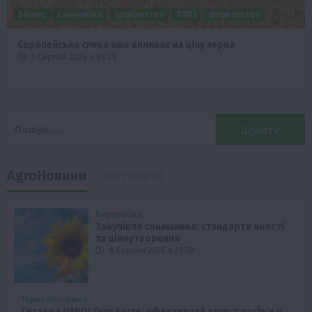
Бізнес
Економіка
Суспільство
ТОП1
Фермерство
Європейська спека вже впливає на ціну зерна
5 Серпня 2026 о 09:28
Пошук:
AgroНовини
Популярні
Переробка
Закупівля соняшника: стандарти якості
та ціноутворення
6 Серпня 2026 о 22:58
Тернопільщина
Система HARDI Twin Force: ефективний захист посівів у