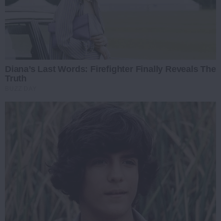
Diana’s Last Words: Firefighter Finally Reveals The
Truth
BUZZ DAY