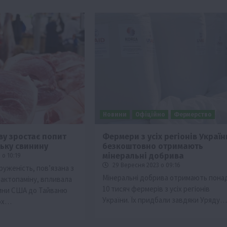
Новини
Офіційно
Фермерство
ву зростає попит
Фермери з усіх регіонів Україн
ьку свинину
безкоштовно отримають
мінеральні добрива
 о 10:19
29 Вересня 2023 о 09:16
руженість, пов’язана з
Мінеральні добрива отримають пона
актопаміну, впливала
10 тисяч фермерів з усіх регіонів
нини США до Тайваню
України. Їх придбали завдяки Уряду…
ьох…