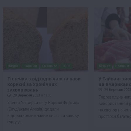
Наука
Новини
Смачно!
ТОП1
Бізнес
Новини
Тістечка з відходів чаю та кави
У Тайвані зно
корисні за хронічних
на американс
захворювань
29 Вересня 2023
29 Вересня 2023 о 11:05
Торговельна нап
Учені з Університету Короля Фейсала
використанням р
(Саудівська Аравія) додали
на експорт сви
відпрацьоване чайне листя та кавову
протягом багат
гущу у…