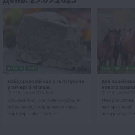
Новини
ТОП1
Галузі АПК
Нов
Найдорожчий сир у світі провів
Для коней вв
у печері 8 місяців
нового зразк
Бізнес
Новини
Офіційно
Події
Суспільс
29 Вересня 2023 о 22:43
29 Вересня 2023
ТОП1
Фермерство
Іспанський сир із пліснявою кабралес
Мінагрополітики
побив рекорд найдорожчого сиру за
паспорту коней. 
Оренда садової ділянки: як усе офор
всю історію після того, як…
не визнається в
легально та без проблем
5 Серпня 2026 о 20:14