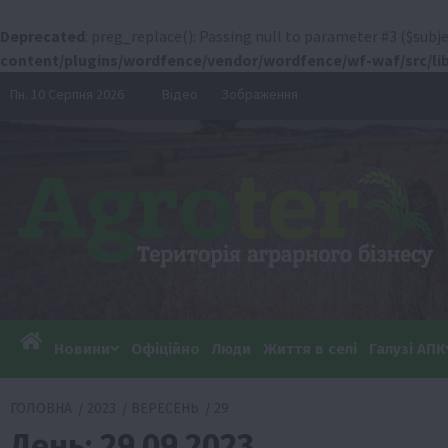
Deprecated
: preg_replace(): Passing null to parameter #3 ($subje
content/plugins/wordfence/vendor/wordfence/wf-waf/src/lib
Перейти
Пн. 10 Серпня 2026
Відео
Зображення
до
вмісту
Новини
Офіційно
Люди
Життя в селі
Галузі АПК
ГОЛОВНА
2023
ВЕРЕСЕНЬ
29
День:
29.09.2023