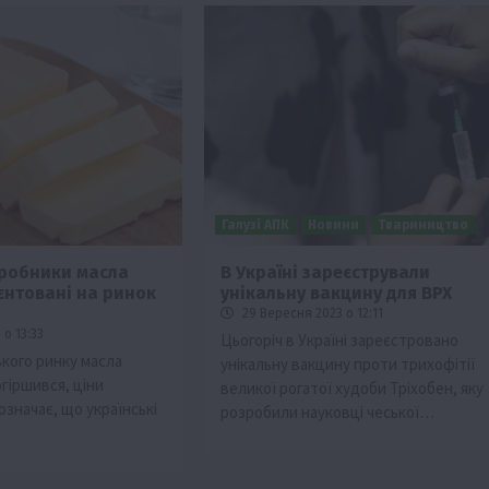
Галузі АПК
Новини
Твариництво
иробники масла
В Україні зареєстрували
єнтовані на ринок
унікальну вакцину для ВРХ
29 Вересня 2023 о 12:11
о 13:33
Цьогоріч в Україні зареєстровано
ького ринку масла
унікальну вакцину проти трихофітії
гіршився, ціни
великої рогатої худоби Тріхобен, яку
значає, що українські
розробили науковці чеської…
…