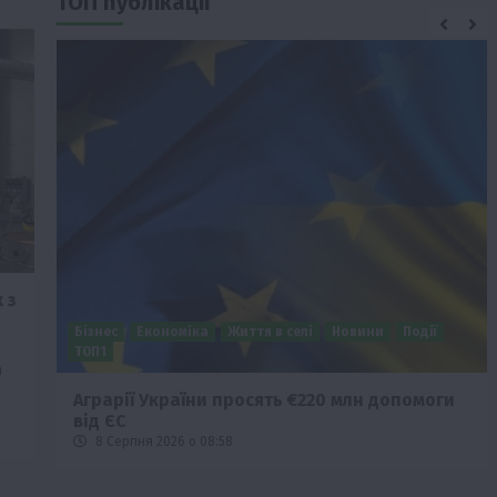
ТОП публікації
 з
Бізнес
Економіка
Життя в селі
Новини
Події
ТОП1
а
Аграрії України просять €220 млн допомоги
від ЄС
8 Серпня 2026 о 08:58