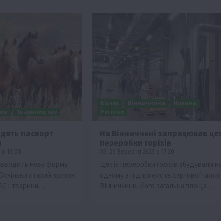
Бізнес
Вінниччина
Новини
ини
Твариництво
Регіони
одять паспорт
На Вінниччині запрацював цех
а
переробки горіхів
тво
Економіка
Життя в селі
Новини
Події
 о 19:08
29 Вересня 2023 о 17:20
Рослиництво
ТОП1
Фермерство
 вводить нову форму
Цех із переробки горіхів збудували н
Оскільки старий зразок
одному з підприємств харчової галузі
мити
Глобальне потепління зміщує ареали
 ЄС і тварини…
Вінниччини. Його загальна площа…
вирощування картоплі
9 Серпня 2026 о 20:28