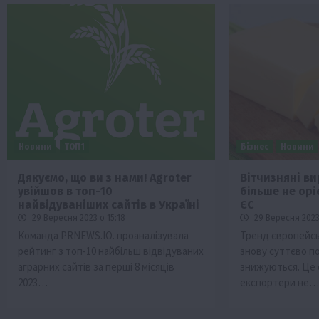
Новини
ТОП1
Бізнес
Новини
Дякуємо, що ви з нами! Agroter
Вітчизняні в
увійшов в топ-10
більше не орі
найвідуваніших сайтів в Україні
ЄС
29 Вересня 2023 о 15:18
29 Вересня 2023 
Команда PRNEWS.IO. проаналізувала
Тренд європейс
рейтинг з топ-10 найбільш відвідуваних
знову суттєво по
аграрних сайтів за перші 8 місяців
знижуються. Це о
2023…
експортери не