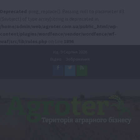
Deprecated
: preg_replace(): Passing null to parameter #3
($subject) of type array|string is deprecated in
/home/admin/web/agroter.com.ua/public_html/wp-
content/plugins/wordfence/vendor/wordfence/wf-
waf/src/lib/rules.php
on line
1896
Перейти
Нд. 9 Серпня 2026
до
Відео
Зображення
вмісту
Facebook
Twitter
Feed