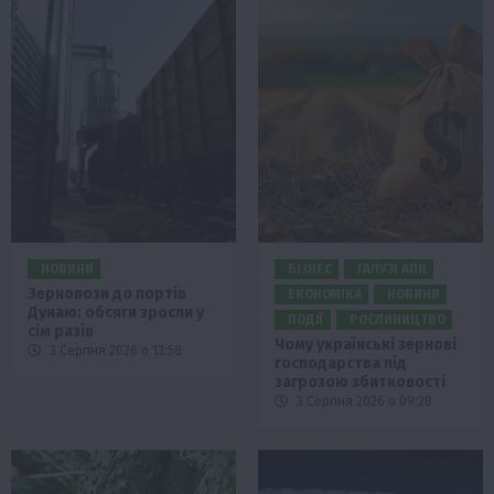
НОВИНИ
БІЗНЕС
ГАЛУЗІ АПК
Зерновози до портів
ЕКОНОМІКА
НОВИНИ
Дунаю: обсяги зросли у
ПОДІЇ
РОСЛИНИЦТВО
сім разів
Чому українські зернові
3 Серпня 2026 о 13:58
господарства під
загрозою збитковості
3 Серпня 2026 о 09:28