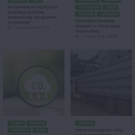
ПОРАДИ
ТОП1
ГАЛУЗІ АПК
НОВИНИ
Як правильно підібрати
ПЕРЕРОБКА
ПОДІЇ
розкидач добрив
РЕГІОНИ
СУМЩИНА
залежно від площі поля
Пасічники Сумщини
та культур?
збирають тонни меду
7 Серпня 2026 о 10:14
попри війну
7 Серпня 2026 о 08:58
БІЗНЕС
НОВИНИ
НОВИНИ
Черги на кордоні: чому
ОФІЦІЙНО
ПОДІЇ