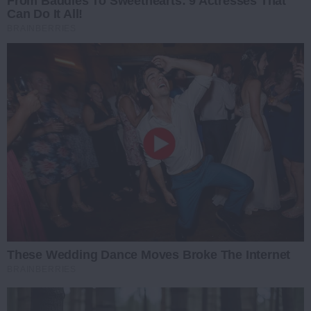
From Baddies To Sweethearts: 9 Actresses That
Can Do It All!
BRAINBERRIES
These Wedding Dance Moves Broke The Internet
BRAINBERRIES