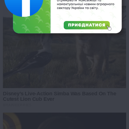
Disney’s Live-Action Simba Was Based On The
Cutest Lion Cub Ever
BRAINBERRIES