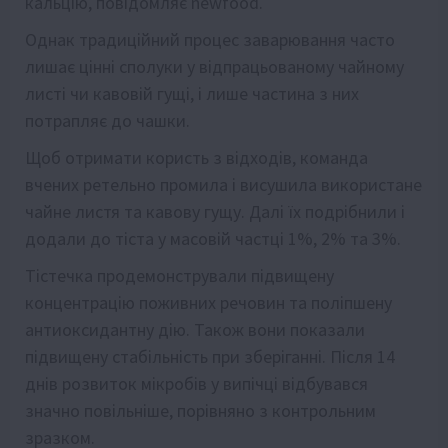
кальцію,
повідомляє
newfood.
Однак традиційний процес заварювання часто
лишає цінні сполуки у відпрацьованому чайному
листі чи кавовій гущі, і лише частина з них
потрапляє до чашки.
Щоб отримати користь з відходів, команда
вчених ретельно промила і висушила використане
чайне листя та кавову гущу. Далі їх подрібнили і
додали до тіста у масовій частці 1%, 2% та 3%.
Тістечка продемонстрували підвищену
концентрацію поживних речовин та поліпшену
антиоксидантну дію. Також вони показали
підвищену стабільність при зберіганні. Після 14
днів розвиток мікробів у випічці відбувався
значно повільніше, порівняно з контрольним
зразком.