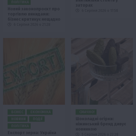
вантажівки стоять у
ПОЛІТИКА
заторах
Новий законопроєкт про
6 Серпня 2026 о 17:58
торгівлю викидами:
бізнес критикує нещадно
6 Серпня 2026 о 21:28
БІЗНЕС
ЕКОНОМІКА
СМАЧНО!
Шоколадні огірки:
НОВИНИ
ПОДІЇ
ніжинський бренд дивує
ПОЛІТИКА
новинкою
Експорт зерна: Україна
5 Серпня 2026 о 22:28