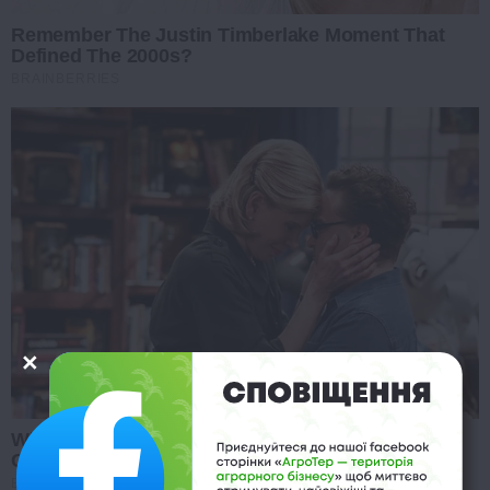
Remember The Justin Timberlake Moment That
Defined The 2000s?
BRAINBERRIES
Why Big Bang Theory Fans Despise These 8
Characters
BRAINBERRIES