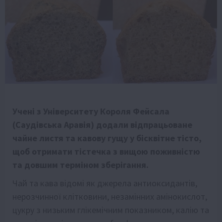
Учені з Університету Короля Фейсала
(Саудівська Аравія) додали відпрацьоване
чайне листя та кавову гущу у бісквітне тісто,
щоб отримати тістечка з вищою поживністю
та довшим терміном зберігання.
Чай та кава відомі як джерела антиоксидантів,
нерозчинної клітковини, незамінних амінокислот,
цукру з низьким глікемічним показником, калію та