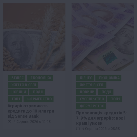
БІЗНЕС
ЕКОНОМІКА
БІЗНЕС
ЕКОНОМІКА
ЖИТТЯ В СЕЛІ
ЖИТТЯ В СЕЛІ
НОВИНИ
ПОДІЇ
НОВИНИ
ПОДІЇ
ТОП1
ФЕРМЕРСТВО
СУСПІЛЬСТВО
ТОП1
Аграрії отримають
ФЕРМЕРСТВО
кредити до 10 млн грн
Пролонгація кредитів 5-
від Sense Bank
7-9% для аграріїв: нові
4 Серпня 2026 о 12:08
кращі умови
4 Серпня 2026 о 08:58