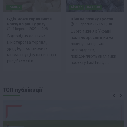
Новини
Бізнес
Новини
Індія може спричинити
Ціни на лохину зросли
кризу на ринку рису
1 Вересня 2023 о 09:18
1 Вересня 2023 о 12:28
Цього тижня в Україні
Відповідно до заяви
помітно зросли ціни на
міністерства торгівлі,
лохину з місцевих
уряд Індії встановить
господарств,
мінімальну ціну на експорт
повідомляють аналітики
рису басматі в…
проекту EastFruit, …
ТОП публікації