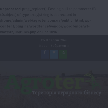
Deprecated
: preg_replace(): Passing null to parameter #3
($subject) of type array|string is deprecated in
/home/admin/web/agroter.com.ua/public_html/wp-
content/plugins/wordfence/vendor/wordfence/wf-
waf/src/lib/rules.php
on line
1896
Перейти
Сб. 8 Серпня 2026
до
Відео
Зображення
вмісту
Facebook
Twitter
Feed