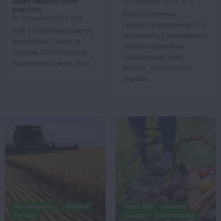
може змінити свою
1 Вересня 2023 о 18:14
вартість
Вартість деяких
1 Вересня 2023 о 20:15
продуктів наприкінці літа
Хліб в Україні продовжує
підскочила. Супермаркети
дорожчати – лише за
змінили цінники на
серпень багато пекарів
соняшникову олію,
підвищили ціни на свою…
молоко, хлібобулочні
вироби…
Житомирщина
Новини
Галузі АПК
Новини
Регіони
Поради
Рослиництво