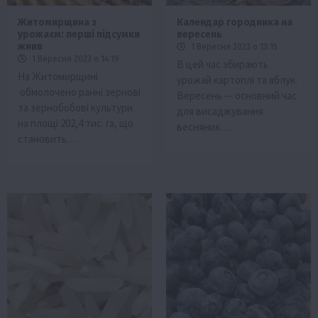
Житомирщина з
Календар городника на
урожаєм: перші підсумки
вересень
жнив
1 Вересня 2023 о 13:15
1 Вересня 2023 о 14:19
В цей час збирають
На Житомирщині
урожай картоплі та яблук.
обмолочено ранні зернові
Вересень — основний час
та зернобобові культури
для висаджування
на площі 202,4 тис. га, що
весняних…
становить…