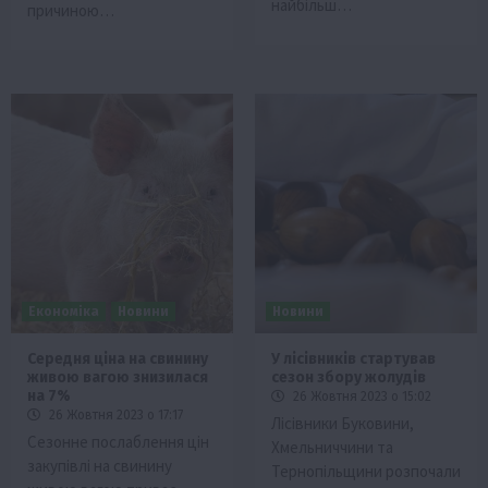
найбільш…
причиною…
Економіка
Новини
Новини
Середня ціна на свинину
У лісівників стартував
живою вагою знизилася
сезон збору жолудів
на 7%
26 Жовтня 2023 о 15:02
26 Жовтня 2023 о 17:17
Лісівники Буковини,
Сезонне послаблення цін
Хмельниччини та
закупівлі на свинину
Тернопільщини розпочали