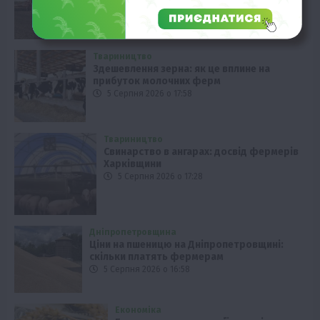
підвищують ефективність посівів
5 Серпня 2026 о 18:28
Твариництво
Здешевлення зерна: як це вплине на
прибуток молочних ферм
5 Серпня 2026 о 17:58
Твариництво
Свинарство в ангарах: досвід фермерів
Харківщини
5 Серпня 2026 о 17:28
Дніпропетровщина
Ціни на пшеницю на Дніпропетровщині:
скільки платять фермерам
5 Серпня 2026 о 16:58
Економіка