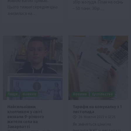
живою вагою триває.
збір жолудя. План на осінь
Цього тижня середня ціна
– 50 тонн. Збір…
знизилася на…
Люди
Новини
Новини
Суспільство
Найсильнішим
Тарифи на комуналку з 1
хлопчиком у світі
листопада
визнали 9-річного
26 Жовтня 2023 о 12:25
жителя села на
Як зміняться ціни на
Закарпатті
послуги ЖКГ у листопаді