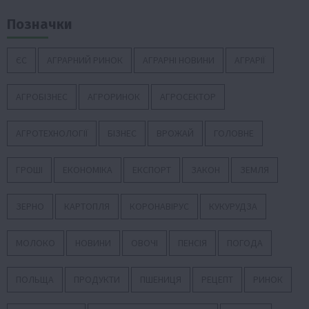
Позначки
ЄС
АГРАРНИЙ РИНОК
АГРАРНІ НОВИНИ
АГРАРІЇ
АГРОБІЗНЕС
АГРОРИНОК
АГРОСЕКТОР
АГРОТЕХНОЛОГІЇ
БІЗНЕС
ВРОЖАЙ
ГОЛОВНЕ
ГРОШІ
ЕКОНОМІКА
ЕКСПОРТ
ЗАКОН
ЗЕМЛЯ
ЗЕРНО
КАРТОПЛЯ
КОРОНАВІРУС
КУКУРУДЗА
МОЛОКО
НОВИНИ
ОВОЧІ
ПЕНСІЯ
ПОГОДА
ПОЛЬЩА
ПРОДУКТИ
ПШЕНИЦЯ
РЕЦЕПТ
РИНОК