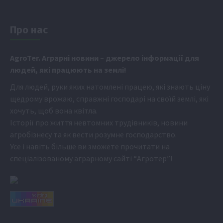
Про нас
Аgr
oTer. Аграрні новини
– джерело інформації для
людей, які працюють на землі!
Для людей, руки яких натомлені працею, які знають ціну
щедрому врожаю, справжні господарі на своїй землі, які
хочуть, щоб вона квітла.
Історії про життя невтомних трудівників, новини
агробізнесу та як вести розумне господарство.
Усе і навіть більше ви зможете прочитати на
спеціалізованому аграрному сайті
“Агротер”
!