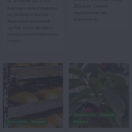
26 Жовтня 2023 о 12:55
2023 року. Скільки
Хлопчик з села Клячаново
коштуватиме газ,
на Закарпатті Василь
опалення та…
Маєвський-молодший
здобув титул світового
рекордсмена в гирьовому
спорті….
Закарпаття
Новини
Економіка
Новини
Регіони