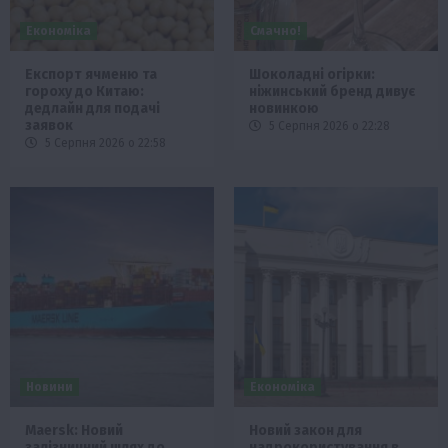
Економіка
Смачно!
Експорт ячменю та
Шоколадні огірки:
гороху до Китаю:
ніжинський бренд дивує
дедлайн для подачі
новинкою
заявок
5 Серпня 2026 о 22:28
5 Серпня 2026 о 22:58
Новини
Економіка
Maersk: Новий
Новий закон для
залізничний шлях до
надрокористування в