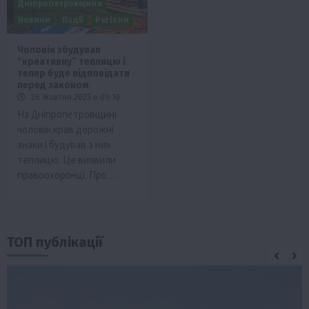
Дніпропетровщина
Новини
Події
Регіони
Чоловік збудував
“креативну” теплицю і
тепер буде відповідати
перед законом
26 Жовтня 2023 о 09:10
На Дніпропетровщині
чоловік крав дорожні
знаки і будував з них
теплицю. Це виявили
правоохоронці. Про…
ТОП публікації