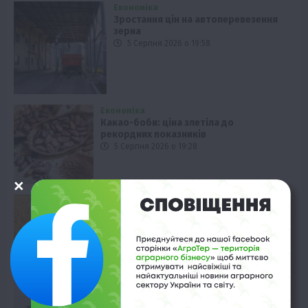
Економіка
Зростання цін на автоперевезення
зерна
5 Серпня 2026 о 19:58
Економіка
Какао-боби: ціна злетіла до
рекордних показників
5 Серпня 2026 о 19:28
Бізнес
Фінансові інструменти для агробізнесу:
нові можливості
5 Серпня 2026 о 18:58
Рослиництво
Оптимізація живлення: як РКД