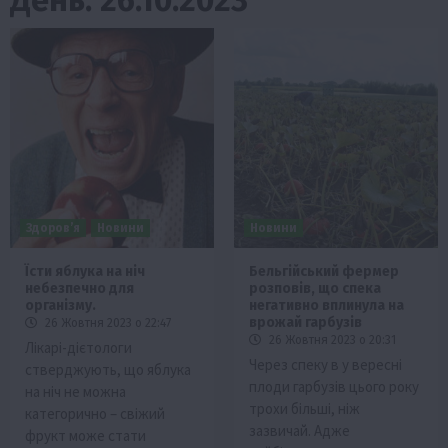
Здоров’я
Новини
Новини
Їсти яблука на ніч
Бельгійський фермер
небезпечно для
розповів, що спека
організму.
негативно вплинула на
врожай гарбузів
26 Жовтня 2023 о 22:47
26 Жовтня 2023 о 20:31
Лікарі-дієтологи
Через спеку в у вересні
стверджують, що яблука
плоди гарбузів цього року
на ніч не можна
трохи більші, ніж
категорично – свіжий
зазвичай. Адже
фрукт може стати