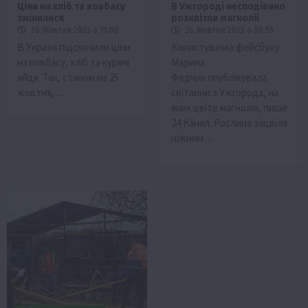
Ціни на хліб та ковбасу
В Ужгороді несподівано
змінилися
розквітли магнолії
26 Жовтня 2023 о 11:08
26 Жовтня 2023 о 09:55
В Україні підскочили ціни
Користувачка фейсбуку
на ковбасу, хліб та курячі
Марина
яйця. Так, станом на 25
Федчик опублікувала
жовтня,…
світлини з Ужгорода, на
яких цвіте магнолія, пише
24 Канал. Рослина зацвіла
ніжним…