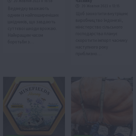
часнику
20 Жовтня 2023 о 16:58
20 Жовтня 2023 о 13:15
Ведмедку вважають
Щоб заохотити внутрішнє
одним із найпоширеніших
виробництво Індонезії,
шкідників, що завдають
міністерство сільського
суттєвої шкоди врожаю.
господарства планує
Найкращим часом
скоротити імпорт часнику
боротьби з…
наступного року
приблизно…