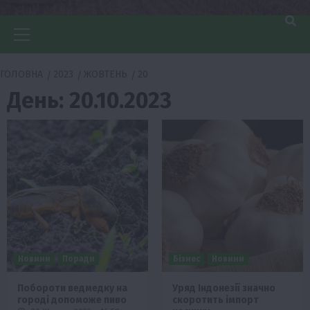
Головне
меню
ГОЛОВНА
2023
ЖОВТЕНЬ
20
День:
20.10.2023
Новини
Поради
Бізнес
Новини
Побороти ведмедку на
Уряд Індонезії значно
городі допоможе пиво
скоротить імпорт