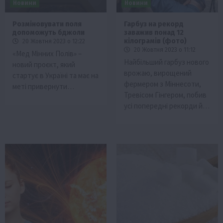
Новини
Новини
Розміновувати поля
Гарбуз на рекорд
допоможуть бджоли
заважив понад 12
кілограмів (фото)
20 Жовтня 2023 о 12:22
20 Жовтня 2023 о 11:12
«Мед Мінних Полів» –
Найбільший гарбуз нового
новий проєкт, який
врожаю, вирощений
стартує в Україні та має на
фермером з Міннесоти,
меті привернути…
Тревісом Гінгером, побив
усі попередні рекорди й…