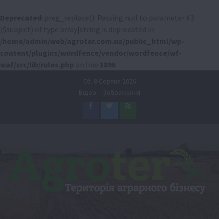
Deprecated
: preg_replace(): Passing null to parameter #3
($subject) of type array|string is deprecated in
/home/admin/web/agroter.com.ua/public_html/wp-
content/plugins/wordfence/vendor/wordfence/wf-
waf/src/lib/rules.php
on line
1896
Перейти
Сб. 8 Серпня 2026
до
Відео
Зображення
вмісту
Facebook
Twitter
Feed