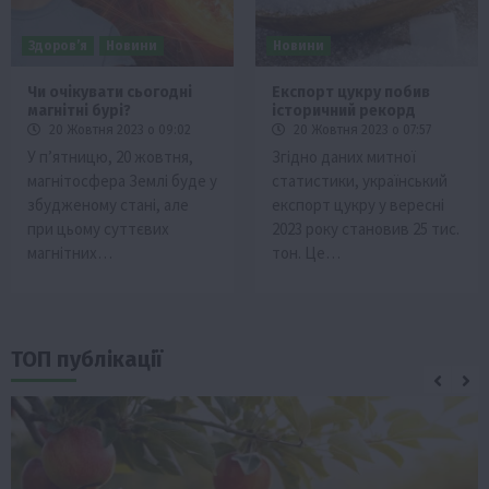
Здоров’я
Новини
Новини
Чи очікувати сьогодні
Експорт цукру побив
магнітні бурі?
історичний рекорд
20 Жовтня 2023 о 09:02
20 Жовтня 2023 о 07:57
У п’ятницю, 20 жовтня,
Згідно даних митної
магнітосфера Землі буде у
статистики, український
збудженому стані, але
експорт цукру у вересні
при цьому суттєвих
2023 року становив 25 тис.
магнітних…
тон. Це…
ТОП публікації