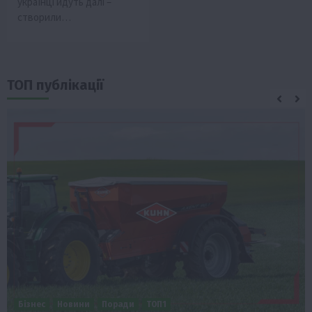
українці йдуть далі –
створили…
ТОП публікації
Бізнес
Новини
Поради
ТОП1