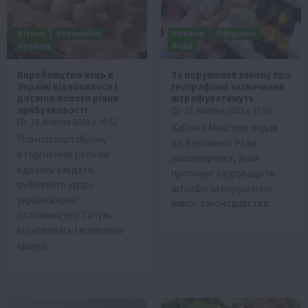
Бізнес
Економіка
Новини
Офіційно
Новини
Події
Виробництво яєць в
За порушення закону про
Україні відновилося і
географічні зазначення
досягло нового рівня
штрафуватимуть
прибутковості
23 Жовтня 2023 о 17:00
23 Жовтня 2023 о 18:52
Кабінет Міністрів подав
Повномасштабному
до Верховної Ради
вторгненню росії не
законопроєкт, який
вдалось завдати
пропонує запровадити
руйнівного удару
штрафи за порушення
українському
вимог законодавства…
птахівництву. Галузь
відновилась і впевнено
крокує…