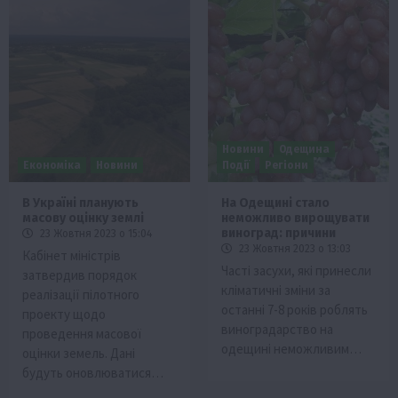
Новини
Одещина
Економіка
Новини
Події
Регіони
В Україні планують
На Одещині стало
масову оцінку землі
неможливо вирощувати
виноград: причини
23 Жовтня 2023 о 15:04
23 Жовтня 2023 о 13:03
Кабінет міністрів
Часті засухи, які принесли
затвердив порядок
кліматичні зміни за
реалізації пілотного
останні 7-8 років роблять
проекту щодо
виноградарство на
проведення масової
одещині неможливим…
оцінки земель. Дані
будуть оновлюватися…