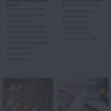
розміновувати штучний
регіону хвороба свиней
інтелект
23 Жовтня 2023 о 21:02
23 Жовтня 2023 о 23:19
Цирковірус свиней
Міністерство економіки
четвертого типу
презентувало
(скорочено ЦВС-4)
демоверсію унікального
вперше в Європі
проекту гуманітарного
зареєстрували на
розміновування територій
території Іспанії. Про
України. Цілісна стратегія
це…
інформаційного
менеджменту
розмінування…