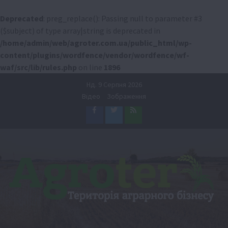
Deprecated
: preg_replace(): Passing null to parameter #3
($subject) of type array|string is deprecated in
/home/admin/web/agroter.com.ua/public_html/wp-
content/plugins/wordfence/vendor/wordfence/wf-
waf/src/lib/rules.php
on line
1896
Перейти
Нд. 9 Серпня 2026
до
Відео
Зображення
вмісту
Facebook
Twitter
Feed