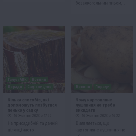
безалкогольним пивом,…
Галузі АПК
Новини
Поради
Садівництво
Новини
Поради
Кілька способів, які
Чому картопляне
допоможуть позбутися
лушпиння не треба
пенька у садку
викидати
16 Жовтня 2023 о 17:59
16 Жовтня 2023 о 16:22
На присадибній та дачній
Виявляється, що
ділянці часто
картопляне лушпиння не