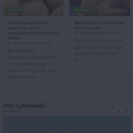
Новини
Новини
Стала відома частка
Виробництво м’яса птиці
України в світі у
різко зросло
виробництві волоського
16 Жовтня 2023 о 08:28
горіха
З 1970 по 2020 рік світове
16 Жовтня 2023 о 11:02
виробництво м’яса птиці
80% світового
зросло з 15,1 млн тонн
виробництва волоського
до…
горіха зосереджене у 5
країнах: Китаї, США, Чилі,
Україні та Італії….
ТОП публікації