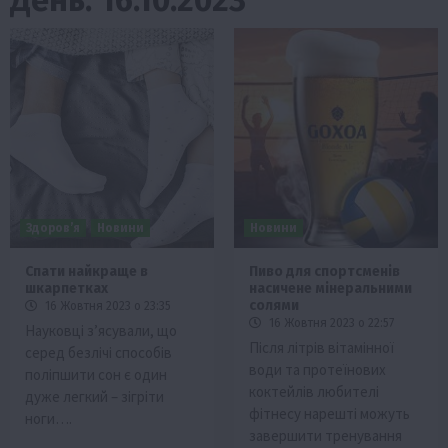
Здоров’я
Новини
Новини
Спати найкраще в
Пиво для спортсменів
шкарпетках
насичене мінеральними
солями
16 Жовтня 2023 о 23:35
16 Жовтня 2023 о 22:57
Науковці з’ясували, що
Після літрів вітамінної
серед безлічі способів
води та протеїнових
поліпшити сон є один
коктейлів любителі
дуже легкий – зігріти
фітнесу нарешті можуть
ноги….
завершити тренування