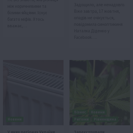
Задощило, але ненадовго.
між коричневими та
Вже завтра, 17 жовтня,
білими яйцями. Існує
опадів не очікується,
багато міфів. Хтось
повідомила синоптикиня
вважає,…
Наталка Діденко у
Facebook….
Бізнес
Новини
Новини
Регіони
Рівненщина
У яких регіонах України
Зареєстрували