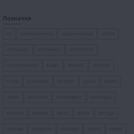
Позначки
ЄС
АГРАРНИЙ РИНОК
АГРАРНІ НОВИНИ
АГРАРІЇ
АГРОБІЗНЕС
АГРОРИНОК
АГРОСЕКТОР
АГРОТЕХНОЛОГІЇ
БІЗНЕС
ВРОЖАЙ
ГОЛОВНЕ
ГРОШІ
ЕКОНОМІКА
ЕКСПОРТ
ЗАКОН
ЗЕМЛЯ
ЗЕРНО
КАРТОПЛЯ
КОРОНАВІРУС
КУКУРУДЗА
МОЛОКО
НОВИНИ
ОВОЧІ
ПЕНСІЯ
ПОГОДА
ПОЛЬЩА
ПРОДУКТИ
ПШЕНИЦЯ
РЕЦЕПТ
РИНОК