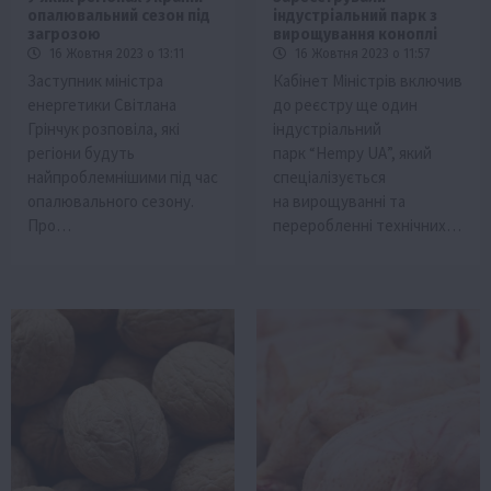
опалювальний сезон під
індустріальний парк з
загрозою
вирощування коноплі
16 Жовтня 2023 о 13:11
16 Жовтня 2023 о 11:57
Заступник міністра
Кабінет Міністрів включив
енергетики Світлана
до реєстру ще один
Грінчук розповіла, які
індустріальний
регіони будуть
парк “Нempy UА”, який
найпроблемнішими під час
спеціалізується
опалювального сезону.
на вирощуванні та
Про…
переробленні технічних…