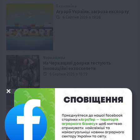
Економіка
Аграрії України: загроза експорту
6 Серпня 2026 о 19:28
Черкащина
На Черкащині доярки тестують
інноваційні екзоскелети
6 Серпня 2026 о 18:59
Події
Погода в Україні: аномальна спека та
грози 7 серпня
6 Серпня 2026 о 18:29
Новини