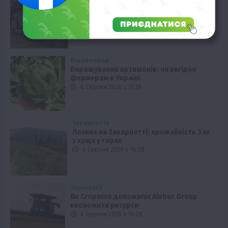
Черги на кордоні: чому вантажівки
стоять у заторах
6 Серпня 2026 о 17:58
Вінниччина
Вирощування артишоків: чи вигідно
фермерам в Україні
6 Серпня 2026 о 17:28
Закарпаття
Лохина на Закарпатті: врожайність 3 кг
з куща у горах
6 Серпня 2026 о 16:58
Технології
Як Cropwise допомагає Alebor Group
економити ресурси
6 Серпня 2026 о 16:28