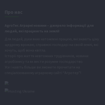
Про нас
Аgr
oTer. Аграрні новини
– джерело інформації для
людей, які працюють на землі!
Для людей, руки яких натомлені працею, які знають ціну
щедрому врожаю, справжні господарі на своїй землі, які
хочуть, щоб вона квітла.
Історії про життя невтомних трудівників, новини
агробізнесу та як вести розумне господарство.
Усе і навіть більше ви зможете прочитати на
спеціалізованому аграрному сайті
“Агротер”
!