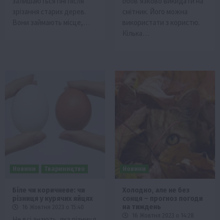
залишаються пні після
обов’язково викидати на
зрізання старих дерев.
смітник. Його можна
Вони займають місце,…
використати з користю.
Кілька…
Новини
Твариництво
Новини
Біле чи коричневе: чи
Холодно, але не без
різниця у курячих яйцях
сонця – прогноз погоди
на тиждень
16 Жовтня 2023 о 15:40
16 Жовтня 2023 о 14:28
Не всі знають, яка різниця