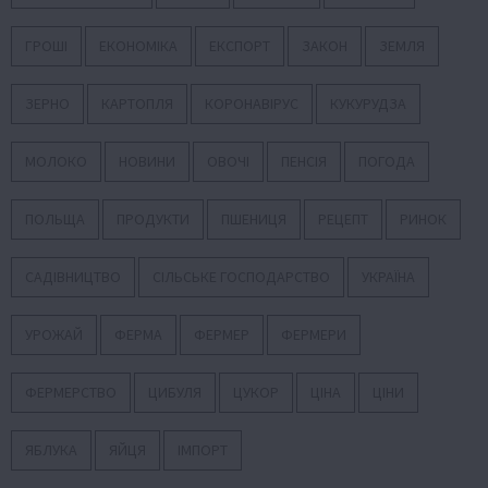
ГРОШІ
ЕКОНОМІКА
ЕКСПОРТ
ЗАКОН
ЗЕМЛЯ
ЗЕРНО
КАРТОПЛЯ
КОРОНАВІРУС
КУКУРУДЗА
МОЛОКО
НОВИНИ
ОВОЧІ
ПЕНСІЯ
ПОГОДА
ПОЛЬЩА
ПРОДУКТИ
ПШЕНИЦЯ
РЕЦЕПТ
РИНОК
САДІВНИЦТВО
СІЛЬСЬКЕ ГОСПОДАРСТВО
УКРАЇНА
УРОЖАЙ
ФЕРМА
ФЕРМЕР
ФЕРМЕРИ
ФЕРМЕРСТВО
ЦИБУЛЯ
ЦУКОР
ЦІНА
ЦІНИ
ЯБЛУКА
ЯЙЦЯ
ІМПОРТ