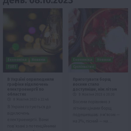
Економіка
Новини
Економіка
Новини
ТОП1
Суспільство
В Україні оприлюднили
Приготувати борщ
графіки відключень
восени стало
електроенергії по
доступніше, ніж літом
областях
8 Жовтня 2023 о 20:30
8 Жовтня 2023 о 22:46
Восени порівняно з
В Україні готуються до
літніми цінами борщ
відключень
подешевшав: з м’ясом —
електроенергії. Вони
на 3%, пісний — на…
пов’язані з потенційними