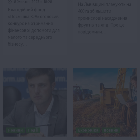
8 Жовтня 2023 о 18:28
На Львівщині планують на
Благодійний фонд
400 га збільшити
«Посмішка ЮА» оголосив
промислові насадження
конкурс на отримання
фруктів та ягід. Про це
фінансової допомоги для
повідомили…
малого та середнього
бізнесу…
Новини
Події
Економіка
Новини