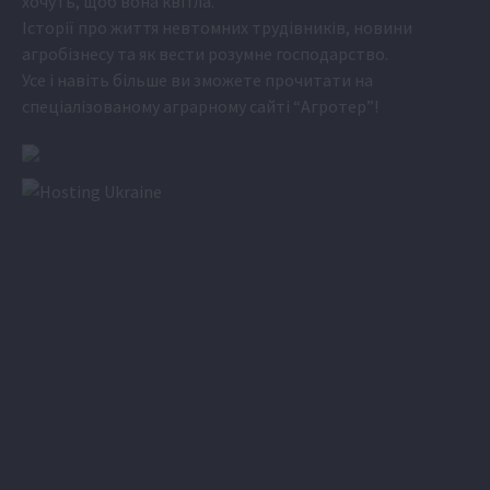
хочуть, щоб вона квітла.
Історії про життя невтомних трудівників, новини
агробізнесу та як вести розумне господарство.
Усе і навіть більше ви зможете прочитати на
спеціалізованому аграрному сайті
“Агротер”
!