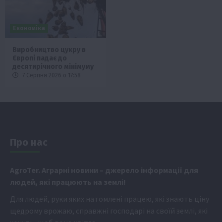
Економіка
Виробництво цукру в
Європі падає до
десятирічного мінімуму
7 Серпня 2026 о 17:58
Про нас
Аgr
oTer. Аграрні новини
– джерело інформації для
людей, які працюють на землі!
Для людей, руки яких натомлені працею, які знають ціну
щедрому врожаю, справжні господарі на своїй землі, які