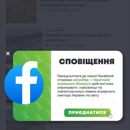
Уряд оновив механізм мінімальних
експортних цін на агро
7 Серпня 2026 о 15:28
Технології
Гнучкі резервуари: інновація для
агробізнесу
7 Серпня 2026 о 14:58
Технології
Автономізація тракторів: новація від
AgXeed
7 Серпня 2026 о 14:28
Рослиництво
Ріпак: урожайність у “ТАС Агро”
вражає
7 Серпня 2026 о 13:58