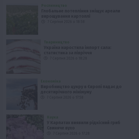
Рослиництво
Глобальне потепління зміщує ареали
вирощування картоплі
7 Серпня 2026 о 18:58
Твариництво
Україна наростила імпорт сала:
статистика за півріччя
7 Серпня 2026 о 18:28
Економіка
Виробництво цукру в Європі падає до
десятирічного мінімуму
7 Серпня 2026 о 17:58
Наука
У Карпатах виявили рідкісний гриб
Свиняче вухо
7 Серпня 2026 о 17:28