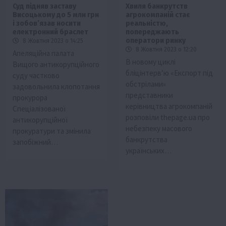
Суд підняв заставу
Хвиля банкрутств
Висоцькому до 5 млн грн
агрокомпаній стає
і зобов’язав носити
реальністю,
електронний браслет
попереджають
оператори ринку
8 Жовтня 2023 о 14:25
8 Жовтня 2023 о 12:20
Апеляційна палата
В новому циклі
Вищого антикорупційного
бліцінтерв’ю «Експорт під
суду частково
обстрілами»
задовольнила клопотання
представники
прокурора
керівництва агрокомпаній
Спеціалізованої
розповіли thepage.ua про
антикорупційної
небезпеку масового
прокуратури та змінила
банкрутства
запобіжний…
українських…