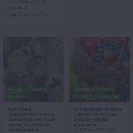
обстрілами об’єктів
критичної
інфраструктури. Про…
Економіка
Новини
Львівщина
Новини
Офіційно
Регіони
Рослиництво
Релоковані
На Львівщині закладуть
підприємства зможуть
близько 400 га нових
отримати до 800 тисяч
плодово-ягідних
гривень на розвиток
насаджень
власної справи
8 Жовтня 2023 о 16:27