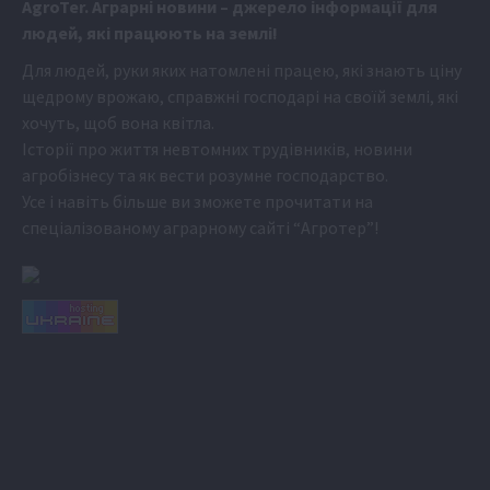
Аgr
oTer. Аграрні новини
– джерело інформації для
людей, які працюють на землі!
Для людей, руки яких натомлені працею, які знають ціну
щедрому врожаю, справжні господарі на своїй землі, які
хочуть, щоб вона квітла.
Історії про життя невтомних трудівників, новини
агробізнесу та як вести розумне господарство.
Усе і навіть більше ви зможете прочитати на
спеціалізованому аграрному сайті
“Агротер”
!