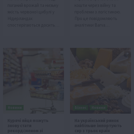
поганий врожай та низьку
кошти через війну та
якість червоної цибулі у
проблеми з логістикою.
Нідерландах
Про це повідомляють
спостерігаються досить…
аналітики Barva…
Новини
Бізнес
Новини
Курячі яйця можуть
На український ринок
знову стати
найбільше імпортують
рекордсменом зі
сир з трьох країн