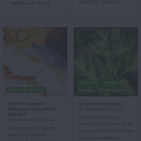
територій. Йдеться…
– найбільший тризуб…
Галузі АПК
Новини
Новини
Смачно!
Поради
Рослиництво
Рецепт сирника з
Час сіяти петрушку
яблуками за рецептом
13 Жовтня 2023 о 17:07
Лілії Цвіт
Кореневу петрушку
13 Жовтня 2023 о 19:44
можна сіяти на зиму. Вона
Сказати, що це смачно, –
здатна добре переносити
замало, це дуууже
холод і не вимерзає.