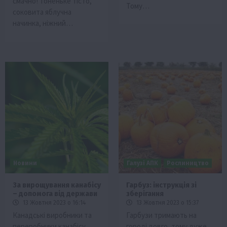
смачно! Тоненьке тісто,
Тому…
соковита яблучна
начинка, ніжний…
Новини
Галузі АПК
Рослиництво
За вирощування канабісу
Гарбуз: інструкція зі
– допомога від держави
зберігання
13 Жовтня 2023 о 16:14
13 Жовтня 2023 о 15:37
Канадські виробники та
Гарбузи тримають на
переробники канабісу
городі довго, тому дуже