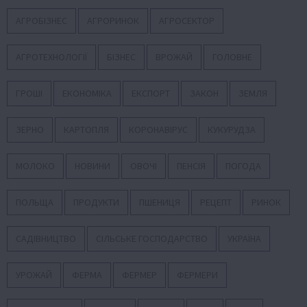
АГРОБІЗНЕС
АГРОРИНОК
АГРОСЕКТОР
АГРОТЕХНОЛОГІЇ
БІЗНЕС
ВРОЖАЙ
ГОЛОВНЕ
ГРОШІ
ЕКОНОМІКА
ЕКСПОРТ
ЗАКОН
ЗЕМЛЯ
ЗЕРНО
КАРТОПЛЯ
КОРОНАВІРУС
КУКУРУДЗА
МОЛОКО
НОВИНИ
ОВОЧІ
ПЕНСІЯ
ПОГОДА
ПОЛЬЩА
ПРОДУКТИ
ПШЕНИЦЯ
РЕЦЕПТ
РИНОК
САДІВНИЦТВО
СІЛЬСЬКЕ ГОСПОДАРСТВО
УКРАЇНА
УРОЖАЙ
ФЕРМА
ФЕРМЕР
ФЕРМЕРИ