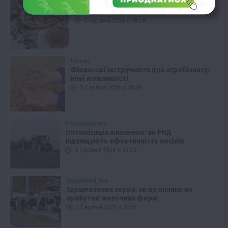
Какао-боби: ціна злетіла до
рекордних показників
5 Серпня 2026 о 19:28
Бізнес
Фінансові інструменти для агробізнесу:
нові можливості
5 Серпня 2026 о 18:58
Рослиництво
Оптимізація живлення: як РКД
підвищують ефективність посівів
5 Серпня 2026 о 18:28
Твариництво
Здешевлення зерна: як це вплине на
прибуток молочних ферм
5 Серпня 2026 о 17:58