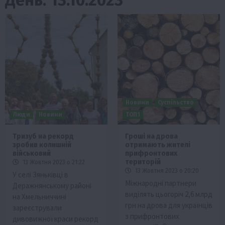
Новини
Суспільство
Люди
Новини
ТОП1
Тризуб на рекорд
Гроші на дрова
зробив колишній
отримають жителі
військовий
прифронтових
територій
13 Жовтня 2023 о 21:22
13 Жовтня 2023 о 20:20
У селі Зяньківці в
Міжнародні партнери
Деражнянському районі
виділять цьогоріч 2,6 млрд
на Хмельниччині
грн на дрова для українців
зареєстрували
з прифронтових
дивовижної краси рекорд