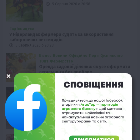
5 Серпня 2026 о 20:58
Садівництво
У Нідерландах фермера судять за використання
заборонених пестицидів
5 Серпня 2026 о 20:28
Бізнес
Новини
Офіційно
Події
Суспільство
ТОП1
Фермерство
Оренда садової ділянки: як усе оформити
легально та без проблем
5 Серпня 2026 о 20:14
Економіка
Зростання цін на автоперевезення
зерна
5 Серпня 2026 о 19:58
Економіка