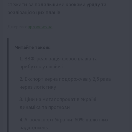
стежити за подальшими кроками уряду та
реалізацією цих планів.
Джерело:
agronews.ua
Читайте також:
ЗЗФ: реалізація феросплавів та
прибуток у півріччі
Експорт зерна подорожчав у 2,5 раза
через логістику
Ціни на металопрокат в Україні:
динаміка та прогнози
Агроекспорт України: 60% валютних
надходжень