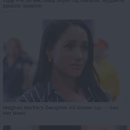
Удар РФ по виставці зброї під Києвом: Буданов
вразив заявою
PROZORO
Meghan Markle's Daughter All Grown Up — See
Her Now!
BUZZ DAY