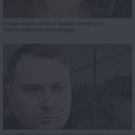
Жінка ожила після 8 хвилин смерті та
приголомшила розповіддю
PROZORO