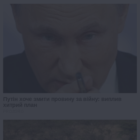
Путін хоче змити провину за війну: виплив
хитрий план
PROZORO