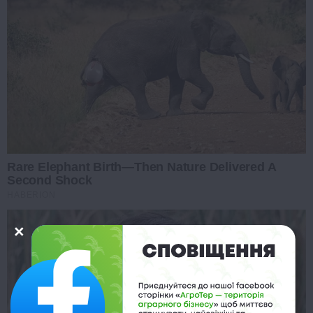
Rare Elephant Birth—Then Nature Delivered A
Second Shock
HABERION