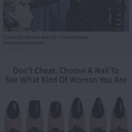
Сумний фінал життя гіпнотизера
Кашпіровського
PROZORO