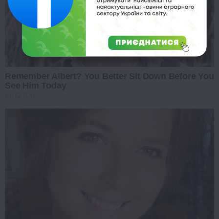
Remember Albert? You Better Sit Down Before You
See Him Today
BUZZ DAY