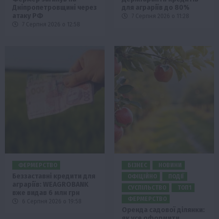
Дніпропетровщині через
для аграріїв до 80%
атаку РФ
7 Серпня 2026 о 11:28
7 Серпня 2026 о 12:58
ФЕРМЕРСТВО
БІЗНЕС
НОВИНИ
Беззаставні кредити для
ОФІЦІЙНО
ПОДІЇ
аграріїв: WEAGROBANK
СУСПІЛЬСТВО
ТОП1
вже видав 6 млн грн
ФЕРМЕРСТВО
6 Серпня 2026 о 19:58
Оренда садової ділянки:
як усе оформити