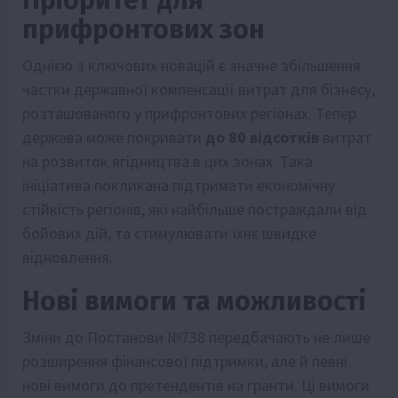
прифронтових зон
Однією з ключових новацій є значне збільшення
частки державної компенсації витрат для бізнесу,
розташованого у прифронтових регіонах. Тепер
держава може покривати
до 80 відсотків
витрат
на розвиток ягідництва в цих зонах. Така
ініціатива покликана підтримати економічну
стійкість регіонів, які найбільше постраждали від
бойових дій, та стимулювати їхнє швидке
відновлення.
Нові вимоги та можливості
Зміни до Постанови №738 передбачають не лише
розширення фінансової підтримки, але й певні
нові вимоги до претендентів на гранти. Ці вимоги