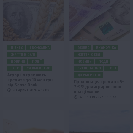
БІЗНЕС
ЕКОНОМІКА
БІЗНЕС
ЕКОНОМІКА
ЖИТТЯ В СЕЛІ
ЖИТТЯ В СЕЛІ
НОВИНИ
ПОДІЇ
НОВИНИ
ПОДІЇ
ТОП1
ФЕРМЕРСТВО
СУСПІЛЬСТВО
ТОП1
Аграрії отримають
ФЕРМЕРСТВО
кредити до 10 млн грн
Пролонгація кредитів 5-
від Sense Bank
7-9% для аграріїв: нові
4 Серпня 2026 о 12:08
кращі умови
4 Серпня 2026 о 08:58