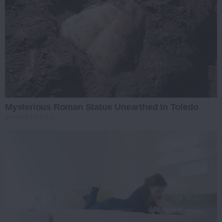
Mysterious Roman Statue Unearthed In Toledo
BRAINBERRIES