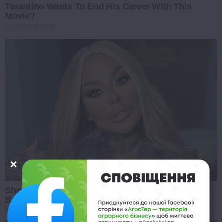
Tarantino Wants To End His Career With This
Movie?
BRAINBERRIES
She Spends Millions To Transform Herself Into A
Barbie Doll!
BRAINBERRIES