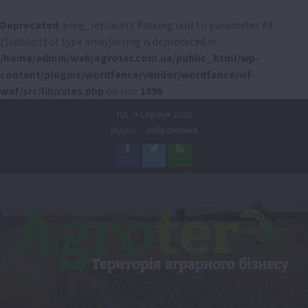
Deprecated
: preg_replace(): Passing null to parameter #3
($subject) of type array|string is deprecated in
/home/admin/web/agroter.com.ua/public_html/wp-
content/plugins/wordfence/vendor/wordfence/wf-
waf/src/lib/rules.php
on line
1896
Перейти
Нд. 9 Серпня 2026
до
Відео
Зображення
вмісту
Facebook
Twitter
Feed