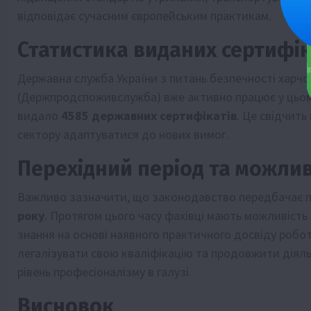
відповідає сучасним європейським практикам.
Статистика виданих сертифік
Державна служба України з питань безпечності харчо
(Держпродспоживслужба) вже активно працює у цьому
видало
4585 державних сертифікатів
. Це свідчить
сектору адаптуватися до нових вимог.
Перехідний період та можлив
Важливо зазначити, що законодавство передбачає п
року
. Протягом цього часу фахівці мають можливіст
знання на основі наявного практичного досвіду робо
легалізувати свою кваліфікацію та продовжити діял
рівень професіоналізму в галузі.
Висновок