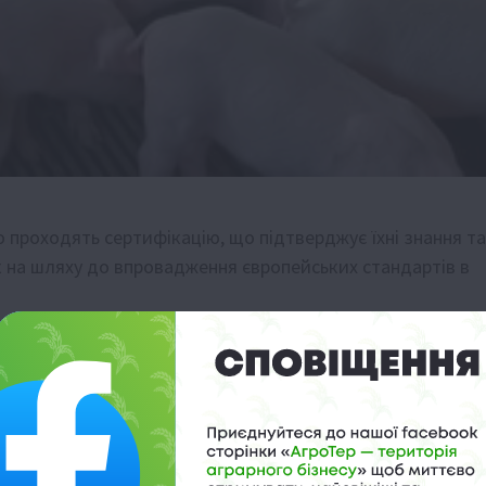
но проходять сертифікацію, що підтверджує їхні знання та
к на шляху до впровадження європейських стандартів в
 добробуту тварин
рії працівників, задіяних у тваринництві, зобов’язані
дчує належний рівень знань та вмінь щодо дотримання
бробуту тварин. Така сертифікація є ключовою для
та поводження з сільськогосподарськими тваринами, що