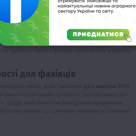
атів
вих продуктів та захисту споживачів
 напрямку. Станом на сьогоднішній день, відомство
 про значну активність фахівців та готовність аграрного
ості для фахівців
ерехідний період, який триватиме
до 1 вересня 2027
ь отримати необхідний сертифікат, підтвердивши свої
ти. Це дає змогу багатьом досвідченим працівникам
ьність без перешкод, одночасно підвищуючи загальний