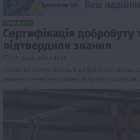
Твариництво
Сертифікація добробуту т
підтвердили знання
18 Червня 2026 о 16:28
Понад 4,5 тисячі фахівців в Україні вже отри
знання та навички у сфері добробуту тварин, в
Бізнес
Економіка
Життя в селі
Новини
ТОП1
Фермерство
Аграрії отримають кредити до 10 млн 
Sense Bank
4 Серпня 2026 о 12:08