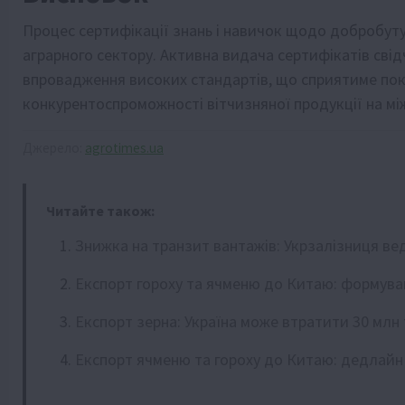
Процес сертифікації знань і навичок щодо добробуту
аграрного сектору. Активна видача сертифікатів сві
впровадження високих стандартів, що сприятиме по
конкурентоспроможності вітчизняної продукції на м
Джерело:
agrotimes.ua
Читайте також:
Знижка на транзит вантажів: Укрзалізниця ве
Експорт гороху та ячменю до Китаю: формува
Експорт зерна: Україна може втратити 30 млн
Експорт ячменю та гороху до Китаю: дедлайн