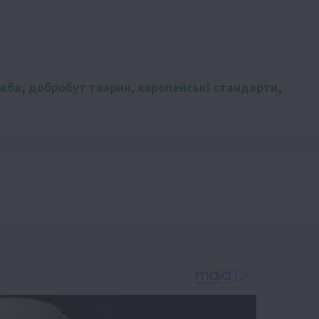
жба
,
добробут тварин
,
європейські стандарти
,