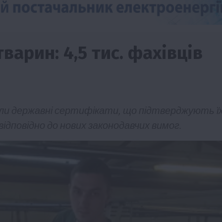
варин: 4,5 тис. фахівців
мали державні сертифікати, що підтверджують їх
ідповідно до нових законодавчих вимог.
Події
Наука
Новини
Події
Регіони
ТОП1
Туризм
Фермерство
Франківщина
грн від
У Карпатах виявили рідкісний гриб Свиня
вухо
7 Серпня 2026 о 17:28