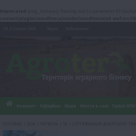
Deprecated
: preg_replace(): Passing null to parameter #3 ($subje
content/plugins/wordfence/vendor/wordfence/wf-waf/src/lib
Перейти
Сб. 8 Серпня 2026
Відео
Зображення
до
вмісту
Новини
Офіційно
Люди
Життя в селі
Галузі АПК
ГОЛОВНА
2026
ЧЕРВЕНЬ
18
СЕРТИФІКАЦІЯ ДОБРОБУТУ ТВАР