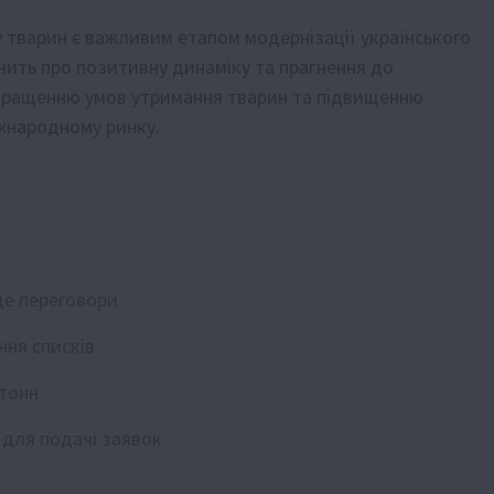
 тварин є важливим етапом модернізації українського
дчить про позитивну динаміку та прагнення до
кращенню умов утримання тварин та підвищенню
іжнародному ринку.
де переговори
ння списків
 тонн
 для подачі заявок