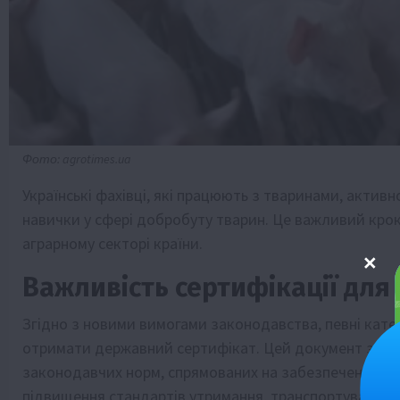
Фото: agrotimes.ua
Українські фахівці, які працюють з тваринами, актив
навички у сфері добробуту тварин. Це важливий кро
аграрному секторі країни.
Важливість сертифікації для
Згідно з новими вимогами законодавства, певні катего
отримати державний сертифікат. Цей документ засві
законодавчих норм, спрямованих на забезпечення до
підвищення стандартів утримання, транспортування 