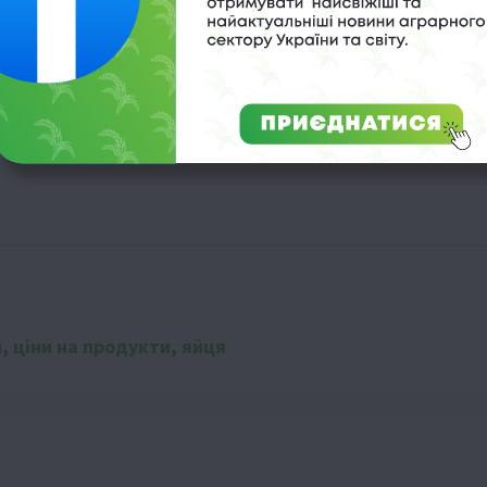
для бізнесу
и
,
ціни на продукти
,
яйця