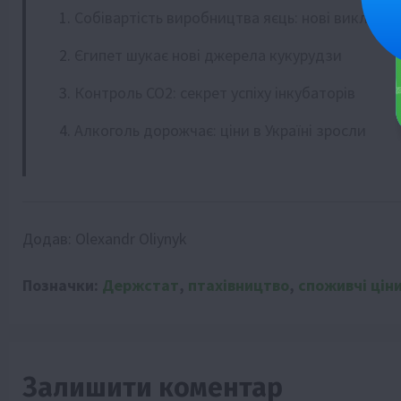
Собівартість виробництва яєць: нові виклики 
Єгипет шукає нові джерела кукурудзи
Контроль СО2: секрет успіху інкубаторів
Алкоголь дорожчає: ціни в Україні зросли
Додав:
Olexandr Oliynyk
Позначки:
Держстат
,
птахівництво
,
споживчі цін
Залишити коментар