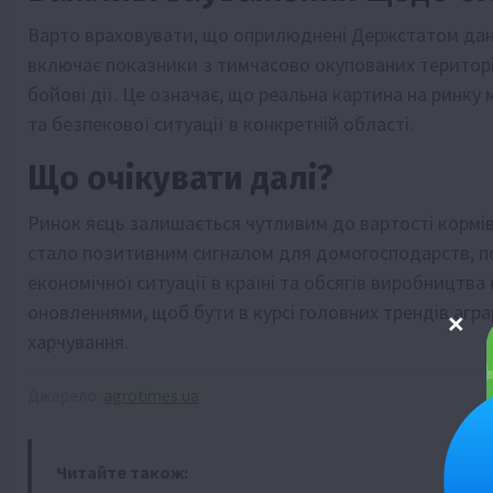
Варто враховувати, що оприлюднені Держстатом дані
включає показники з тимчасово окупованих територій 
бойові дії. Це означає, що реальна картина на ринк
та безпекової ситуації в конкретній області.
Що очікувати далі?
Ринок яєць залишається чутливим до вартості кормів
стало позитивним сигналом для домогосподарств, по
економічної ситуації в країні та обсягів виробництв
оновленнями, щоб бути в курсі головних трендів агра
харчування.
Джерело:
agrotimes.ua
Читайте також: