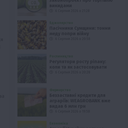
законопроєкт про торгівлю
викидами
6 Серпня 2026 о 21:28
Бджолярство
Пасічники Сумщини: тонни
меду попри війну
ся
6 Серпня 2026 о 20:58
ї
Рослиництво
Регулятори росту ріпаку:
коли та як застосовувати
6 Серпня 2026 о 20:28
Фермерство
Беззаставні кредити для
за
аграріїв: WEAGROBANK вже
видав 6 млн грн
6 Серпня 2026 о 19:58
Економіка