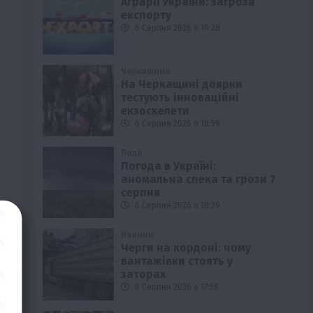
Аграрії України: загроза
експорту
6 Серпня 2026 о 19:28
Черкащина
На Черкащині доярки
тестують інноваційні
екзоскелети
6 Серпня 2026 о 18:59
Події
Погода в Україні:
аномальна спека та грози 7
серпня
6 Серпня 2026 о 18:29
Новини
Черги на кордоні: чому
вантажівки стоять у
заторах
6 Серпня 2026 о 17:58