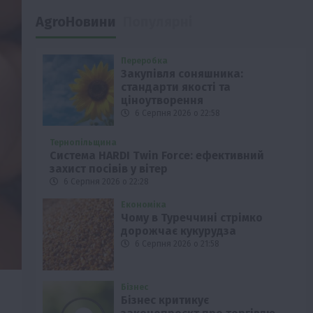
AgroНовини
Популярні
Переробка
Закупівля соняшника:
стандарти якості та
ціноутворення
6 Серпня 2026 о 22:58
Тернопільщина
Система HARDI Twin Force: ефективний
захист посівів у вітер
6 Серпня 2026 о 22:28
Економіка
Чому в Туреччині стрімко
дорожчає кукурудза
6 Серпня 2026 о 21:58
Бізнес
Бізнес критикує