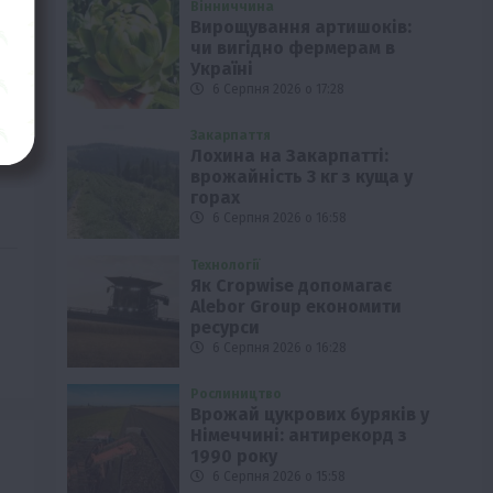
Вінниччина
Вирощування артишоків:
чи вигідно фермерам в
Україні
6 Серпня 2026 о 17:28
Закарпаття
Лохина на Закарпатті:
врожайність 3 кг з куща у
горах
6 Серпня 2026 о 16:58
Технології
Як Cropwise допомагає
Alebor Group економити
ресурси
6 Серпня 2026 о 16:28
Рослиництво
Врожай цукрових буряків у
Німеччині: антирекорд з
1990 року
6 Серпня 2026 о 15:58