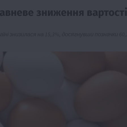
травневе зниження вартост
їні знизилася на 15,3%, досягнувши позначки 60,
ії
Бізнес
Новини
Офіційно
Події
Суспільство
во
ТОП1
Фермерство
жаю за
Оренда садової ділянки: як усе оформити
легально та без проблем
5 Серпня 2026 о 20:14