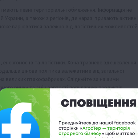
 мають певні територіальні обмеження. Інформація не
України, а також з регіонів, де наразі тривають активні
у може варіюватися залежно від логістичних можливостей
, енергоносіїв та логістики. Хоча травневе здешевлення
дальша цінова політика залежатиме від загальної
а на великих птахофабриках. Слідкуйте за нашими
рного ринку та змін вартості популярних продуктів