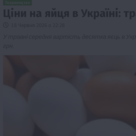
Твариництво
Ціни на яйця в Україні: 
18 Червня 2026 о 22:28
У травні середня вартість десятка яєць в Укра
грн.
Бізнес
Галузі АПК
Економіка
Новини
Под
Рослиництво
Суспільство
ТОП1
Фермерст
Кредити для аграріїв під заставу вро
новою програмою від Уряду
1 Серпня 2026 о 11:58