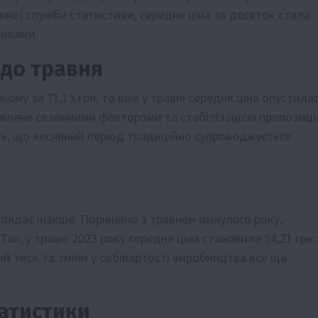
вної служби статистики, середня ціна за десяток стала
никами.
 до травня
ьому за 71,15 грн, то вже у травні середня ціна опустила
мовлене сезонними факторами та стабілізацією пропозиці
ть, що весняний період традиційно супроводжується
глядає інакше. Порівняно з травнем минулого року,
ак, у травні 2023 року середня ціна становила 54,21 грн 
ий тиск та зміни у собівартості виробництва все ще
атистики