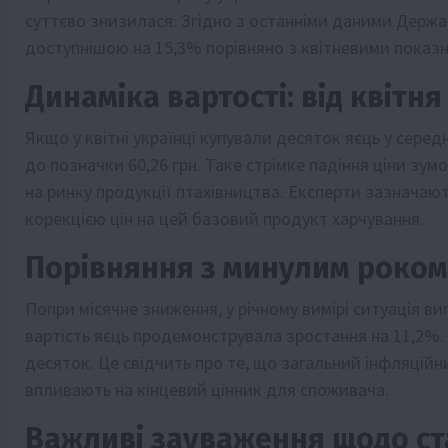
суттєво знизилася. Згідно з останніми даними Держа
доступнішою на 15,3% порівняно з квітневими показ
Динаміка вартості: від квітня
Якщо у квітні українці купували десяток яєць у середн
до позначки 60,26 грн. Таке стрімке падіння ціни зу
на ринку продукції птахівництва. Експерти зазначаю
корекцією цін на цей базовий продукт харчування.
Порівняння з минулим роком
Попри місячне зниження, у річному вимірі ситуація ви
вартість яєць продемонструвала зростання на 11,2%. Т
десяток. Це свідчить про те, що загальний інфляційн
впливають на кінцевий цінник для споживача.
Важливі зауваження щодо ст