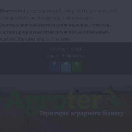
Deprecated
: preg_replace(): Passing null to parameter #3
($subject) of type array|string is deprecated in
/home/admin/web/agroter.com.ua/public_html/wp-
content/plugins/wordfence/vendor/wordfence/wf-
waf/src/lib/rules.php
on line
1896
Перейти
Сб. 8 Серпня 2026
до
Відео
Зображення
вмісту
Facebook
Twitter
Feed