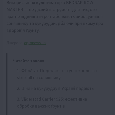
Використання культиваторів BEDNAR ROW-
MASTER — це дієвий інструмент для тих, хто
прагне підвищити рентабельність вирощування
соняшнику та кукурудзи, дбаючи при цьому про
здоров’я ґрунту.
Джерело:
agronews.ua
Читайте також:
ФГ «Агат Поділля» тестує технологію
strip-till на соняшнику
Ціни на кукурудзу в Україні падають
Väderstad Carrier 925: ефективна
обробка важких ґрунтів