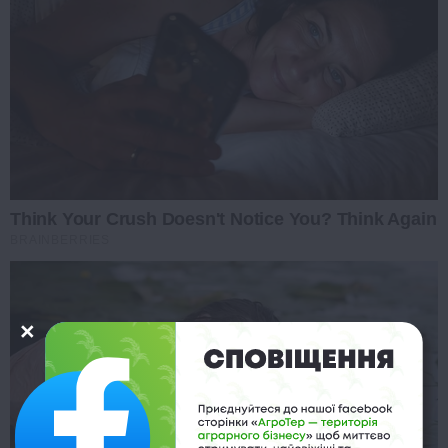
Think Your Crush Doesn't Notice You? Think Again
BRAINBERRIES