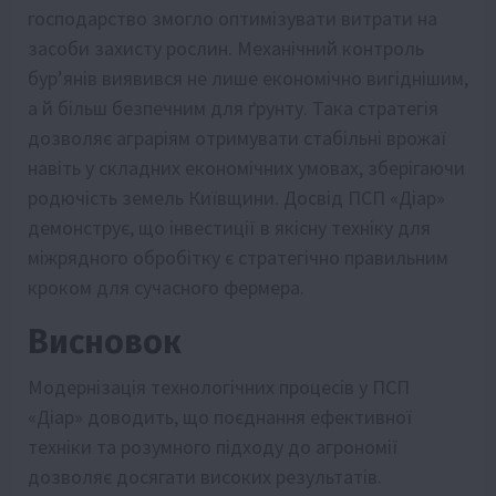
господарство змогло оптимізувати витрати на
засоби захисту рослин. Механічний контроль
бур’янів виявився не лише економічно вигіднішим,
а й більш безпечним для ґрунту. Така стратегія
дозволяє аграріям отримувати стабільні врожаї
навіть у складних економічних умовах, зберігаючи
родючість земель Київщини. Досвід ПСП «Діар»
демонструє, що інвестиції в якісну техніку для
міжрядного обробітку є стратегічно правильним
кроком для сучасного фермера.
Висновок
Модернізація технологічних процесів у ПСП
«Діар» доводить, що поєднання ефективної
техніки та розумного підходу до агрономії
дозволяє досягати високих результатів.