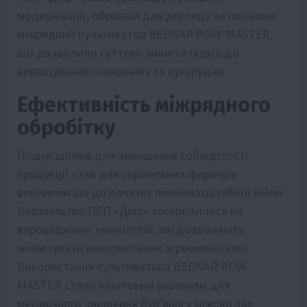
модернізації, обравши для догляду за посівами
міжрядний культиватор BEDNAR ROW-MASTER,
що дозволило суттєво змінити підхід до
вирощування соняшнику та кукурудзи.
Ефективність міжрядного
обробітку
Пошук шляхів для зменшення собівартості
продукції став для українських фермерів
викликом ще до початку повномасштабної війни.
Керівництво ПСП «Діар» зосередилося на
впровадженні технологій, які дозволяють
мінімізувати використання агресивної хімії.
Використання культиватора BEDNAR ROW-
MASTER стало ключовим рішенням для
механічного знищення бур’янів у міжряддях.