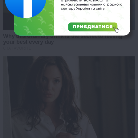
Why this ordinary drink is the secret to feeling
your best every day
CTA FAVORITE