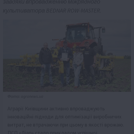
завдяки впровадженню міжрядного
культиватора BEDNAR ROW-MASTER.
Фото: agronews.ua
Аграрії Київщини активно впроваджують
інноваційні підходи для оптимізації виробничих
витрат, не втрачаючи при цьому в якості врожаю.
ПСП «Діар» стало прикладом успішної