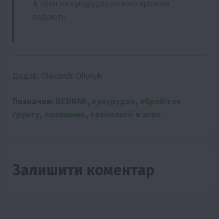
Ціни на кукурудзу нового врожаю
падають
Додав:
Olexandr Oliynyk
Позначки:
BEDNAR
,
кукурудза
,
обробіток
ґрунту
,
соняшник
,
технології в агро
Залишити коментар