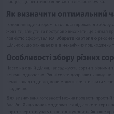
процес, що негативно впливає на лежкість бульб.
Як визначити оптимальний ч
Головним індикатором готовності врожаю до збору є
жовтіти, в’янути та поступово висихати, це сигнал п
повністю сформувалися.
Збирати картоплю
рекоменд
щільною, що захищає їх від механічних пошкоджень т
Особливості збору різних сор
Часто на одній ділянці висаджують сорти з різними т
всі кущі одночасно. Ранні сорти дозрівають швидше,
землі занадто довго, вони можуть почати гнити чере
шкідників.
Для визначення готовності можна провести простий т
бульби. Якщо вона не здирається від легкого тертя 
варто звертати увагу на погодні умови: найкраще пр