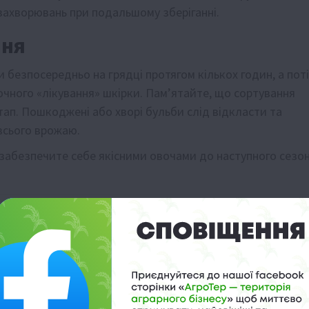
захворювань при подальшому зберіганні.
ння
 безпосередньо на грядці протягом кількох годин, а пот
очного «лікування» шкірки. Пам’ятайте, що сортування
ап. Пошкоджені або хворі бульби слід відкласти та
всього врожаю.
забезпечите себе якісними овочами до наступного сезон