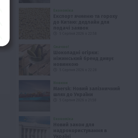
Економіка
Експорт ячменю та гороху
до Китаю: дедлайн для
подачі заявок
5 Серпня 2026 о 22:58
Смачно!
Шоколадні огірки:
ніжинський бренд дивує
новинкою
5 Серпня 2026 о 22:28
Новини
Maersk: Новий залізничний
шлях до України
5 Серпня 2026 о 21:58
Економіка
Новий закон для
надрокористування в
Україні