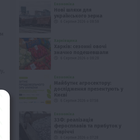
Економіка
Нові шляхи для
українського зерна
6 Серпня 2026 о 08:58
ім
Харківщина
Харків: сезонні овочі
значно подешевшали
6 Серпня 2026 о 08:28
у,
Економіка
Майбутнє агросектору:
дослідження презентують у
Києві
6 Серпня 2026 о 07:58
Економіка
ЗЗФ: реалізація
феросплавів та прибуток у
півріччі
6 Серпня 2026 о 07:28