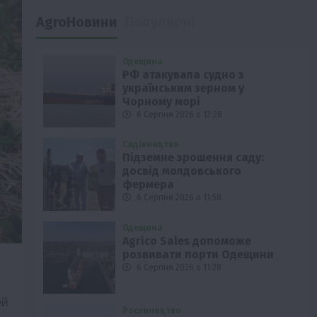
AgroНовини
Популярні
Одещина
РФ атакувала судно з
українським зерном у
Чорному морі
6 Серпня 2026 о 12:28
Садівництво
Підземне зрошення саду:
досвід молдовського
фермера
6 Серпня 2026 о 11:58
Одещина
Agrico Sales допоможе
розвивати порти Одещини
6 Серпня 2026 о 11:28
ей
Рослиництво