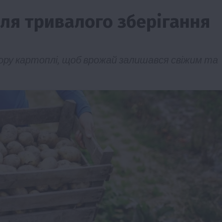
ля тривалого зберігання
бору картоплі, щоб врожай залишався свіжим та
ії
Бізнес
Новини
Офіційно
Події
Суспільство
во
ТОП1
Фермерство
жаю за
Оренда садової ділянки: як усе оформити
легально та без проблем
5 Серпня 2026 о 20:14