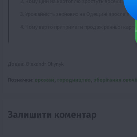
Чому ціни на картоплю зростуть восени: прогн
Урожайність зернових на Одещині зросла поп
Чому варто притримати продаж ранньої карто
Додав:
Olexandr Oliynyk
Позначки:
врожай
,
городництво
,
зберігання овочі
Залишити коментар