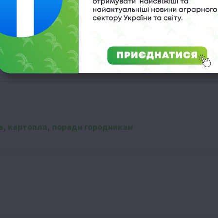
оз експертів
ри посуху
плі: поради НААН
в
,
картопля
,
поради городникам