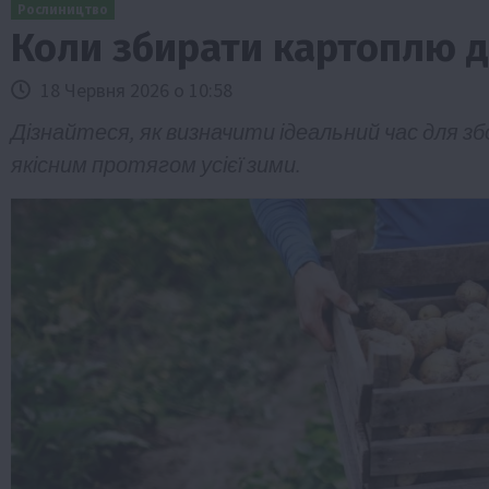
Рослиництво
Коли збирати картоплю д
18 Червня 2026 о 10:58
Дізнайтеся, як визначити ідеальний час для з
якісним протягом усієї зими.
Бізнес
Галузі АПК
Економіка
Новини
Под
Рослиництво
Суспільство
ТОП1
Фермерст
Кредити для аграріїв під заставу вро
новою програмою від Уряду
1 Серпня 2026 о 11:58