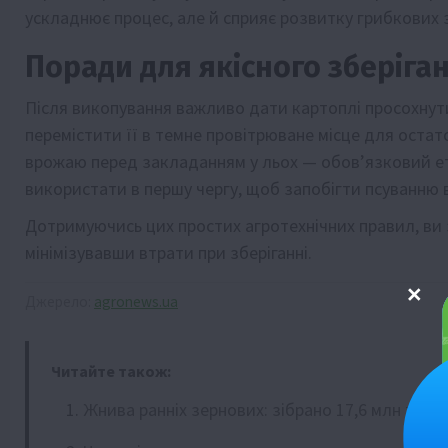
ускладнює процес, але й сприяє розвитку грибкових 
Поради для якісного зберіга
Після викопування важливо дати картоплі просохнути
перемістити її в темне провітрюване місце для остат
врожаю перед закладанням у льох — обов’язковий ет
використати в першу чергу, щоб запобігти псуванню 
Дотримуючись цих простих агротехнічних правил, ви 
мінімізувавши втрати при зберіганні.
Джерело:
agronews.ua
Читайте також:
Жнива ранніх зернових: зібрано 17,6 млн тонн