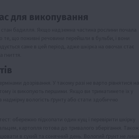
ас для викопування
 стан бадилля. Якщо надземна частина рослини почала
ро те, що поживні речовини перейшли в бульби, і вони
ується саме в цей період, адже шкірка на овочах стає
а гниття.
тів
ермінами дозрівання. У такому разі не варто рівнятися на
 тому їх викопують першими. Якщо ви триматимете їх у
з надмірну вологість ґрунту або стати здобиччю
ест: обережно підкопати один кущ і перевірити шкірку
пальцем, картопля готова до тривалого зберігання. Також
ацювати в сухий та сонячний день. Вологий ґрунт не лиш