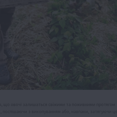
о, що овочі залишаться свіжими та поживними протягом
к, поспішаючи з викопуванням або, навпаки, затягуючи ц