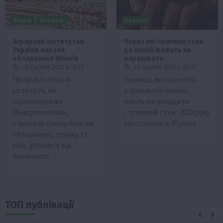
Наука
Новини
Новини
Аграрним інститутам
Через які причини стаж
України надала
до пенсії можуть не
обладнання Японія
нарахувати
29 Грудня 2023 о 10:23
29 Грудня 2023 о 09:37
Профільні аграрні
Українці, які планують
інститути, які
отримувати пенсію,
підпорядковані
мають нагромадити
Мінагрополітики,
страховий стаж. 2023 року
отримали спеціалізоване
він становить 30 років….
обладнання, техніку та
іншу допомогу від
Японського…
ТОП публікації