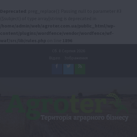
Deprecated
: preg_replace(): Passing null to parameter #3
($subject) of type array|string is deprecated in
/home/admin/web/agroter.com.ua/public_html/wp-
content/plugins/wordfence/vendor/wordfence/wf-
waf/src/lib/rules.php
on line
1896
Перейти
Сб. 8 Серпня 2026
до
Відео
Зображення
вмісту
Facebook
Twitter
Feed