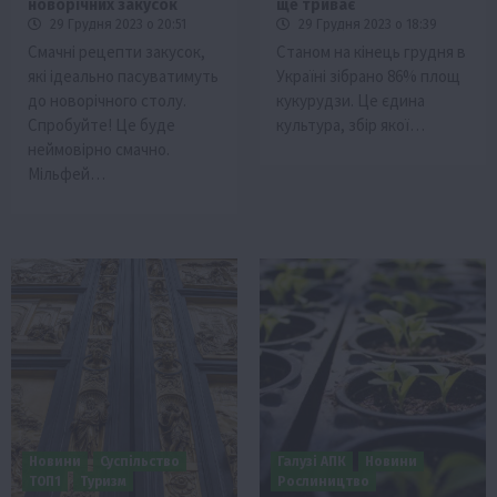
новорічних закусок
ще триває
29 Грудня 2023 о 20:51
29 Грудня 2023 о 18:39
Смачні рецепти закусок,
Станом на кінець грудня в
які ідеально пасуватимуть
Україні зібрано 86% площ
до новорічного столу.
кукурудзи. Це єдина
Спробуйте! Це буде
культура, збір якої…
неймовірно смачно.
Мільфей…
Новини
Суспільство
Галузі АПК
Новини
ТОП1
Туризм
Рослиництво