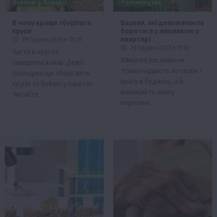
Новини
Поради
Рослиництво
В чому краще зберігати
Вазони, які допомагають
крупи
боротися з пліснявою у
квартирі
29 Грудня 2023 о 12:29
29 Грудня 2023 о 11:32
Часто в крупах
Кімнатні рослини не
заводиться міль. Деякі
тільки надають затишок і
господині ще зберігають
красу в будинку, а й
крупи та бобові у пакетах.
виконують низку
Читайте…
корисних…