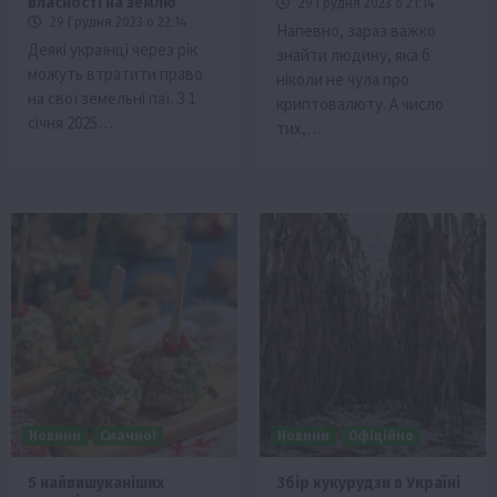
власності на землю
29 Грудня 2023 о 21:14
29 Грудня 2023 о 22:14
Напевно, зараз важко
Деякі українці через рік
знайти людину, яка б
можуть втратити право
ніколи не чула про
на свої земельні паї. З 1
криптовалюту. А число
січня 2025…
тих,…
Новини
Смачно!
Новини
Офіційно
5 найвишуканіших
Збір кукурудзи в Україні