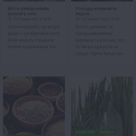
Шість найвідоміших
Розсаду поливають
дверей у світі
медом
29 Грудня 2023 о 16:03
29 Грудня 2023 о 13:36
Загальновідомо, що вхідні
Багато дачників та
двері — це візитівка оселі.
городників взимку
Вони можуть справити
вирощують розсаду, яку
велике враження на тих,
потім висаджують на
…
грядці. Однак буває, що…
Галузі АПК
Новини