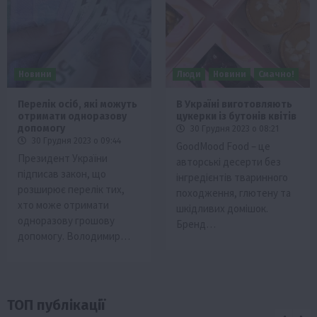
Новини
Люди
Новини
Смачно!
Перелік осіб, які можуть
В Україні виготовляють
отримати одноразову
цукерки із бутонів квітів
допомогу
30 Грудня 2023 о 08:21
30 Грудня 2023 о 09:44
GoodMood Food – це
Президент України
авторські десерти без
підписав закон, що
інгредієнтів тваринного
розширює перелік тих,
походження, глютену та
хто може отримати
шкідливих домішок.
одноразову грошову
Бренд…
допомогу. Володимир…
ТОП публікації