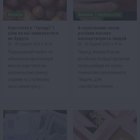
Новини
Новини
Суспільство
Картопля в “тренді” і
В окупованих селах
ціни на неї знижуватися
росіяни масово
не будуть
паспортизують людей
30 Грудня 2023 о 13:15
30 Грудня 2023 о 11:44
Підвищений попит та
Перед Новим Роком
обмежена пропозиція
російські поліцаї провели
якісної картоплі на
низку рейдів по селах
українському ринку
тимчасово окупованого
сприяють стрімкому
Півдня, для
зростанню цін у…
«профілактичних…