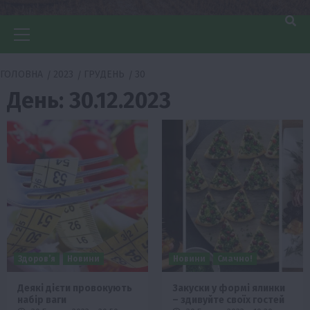
Головне
меню
ГОЛОВНА
2023
ГРУДЕНЬ
30
День:
30.12.2023
Здоров’я
Новини
Новини
Смачно!
Деякі дієти провокують
Закуски у формі ялинки
набір ваги
– здивуйте своїх гостей