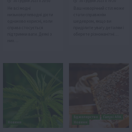
30 Грудня 2023 о 20:50
30 Грудня 2023 о 19:20
Не всі модні
Ваш новорічний стіл може
низьковуглеводні дієти
стати справжнім
однаково корисні, коли
шедевром, якщо ви
справа стосується
приділите увагу деталям і
підтримки ваги. Деякі з
оберете різноманітні…
них…
Бджолярство
Галузі АПК
Новини
Новини