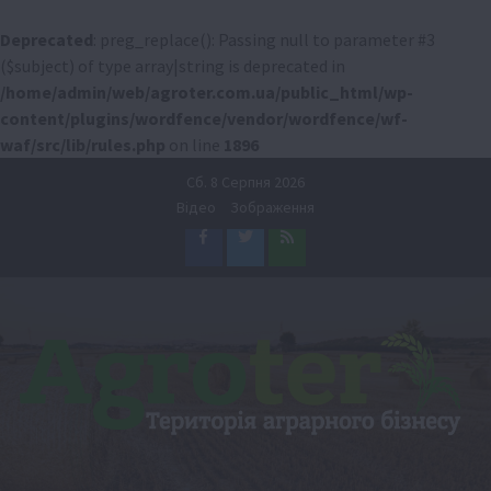
Deprecated
: preg_replace(): Passing null to parameter #3
($subject) of type array|string is deprecated in
/home/admin/web/agroter.com.ua/public_html/wp-
content/plugins/wordfence/vendor/wordfence/wf-
waf/src/lib/rules.php
on line
1896
Перейти
Сб. 8 Серпня 2026
до
Відео
Зображення
вмісту
Facebook
Twitter
Feed