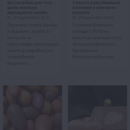
Що потрібно для того,
З нового року вінницькі
щоби легально
пасічники отримають
вирощувати канабіс
доплати
30 Грудня 2023 о 18:27
30 Грудня 2023 о 14:56
Державна служба України
Пасічники Вінницької
з лікарських засобів та
громади з 2024 року
контролю за
можуть розраховувати на
наркотиками оприлюднила
збільшення фінансової
вимоги до виробництва
підтримки на
та виробників
безповоротній основі…
медичного…