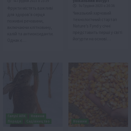
унікальний йогурт
14 Грудня 2023 о 23:39
14 Грудня 2023 о 20:36
Фрукти містять важливі
Чиказький харчовий
для здоров’я серця
технологічний стартап
поживні речовини,
Nature’s Fynd у січні
включаючи клітковину,
представить перші у світі
калій та антиоксиданти.
йогурти на основі…
Однак є…
Галузі АПК
Новини
Поради
Садівництво
Новини