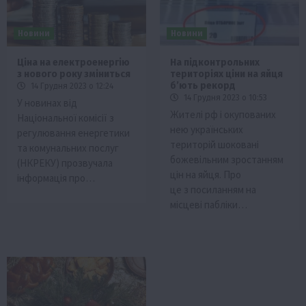
Новини
Новини
Ціна на електроенергію
На підконтрольних
з нового року зміниться
територіях ціни на яйця
бʼють рекорд
14 Грудня 2023 о 12:24
14 Грудня 2023 о 10:53
У новинах від
Жителі рф і окупованих
Національної комісії з
нею українських
регулювання енергетики
територій шоковані
та комунальних послуг
божевільним зростанням
(НКРЕКУ) прозвучала
цін на яйця. Про
інформація про…
це з посиланням на
місцеві пабліки…