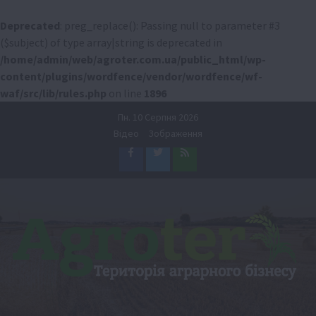
Deprecated
: preg_replace(): Passing null to parameter #3
($subject) of type array|string is deprecated in
/home/admin/web/agroter.com.ua/public_html/wp-
content/plugins/wordfence/vendor/wordfence/wf-
waf/src/lib/rules.php
on line
1896
Перейти
Пн. 10 Серпня 2026
до
Відео
Зображення
вмісту
Facebook
Twitter
Feed