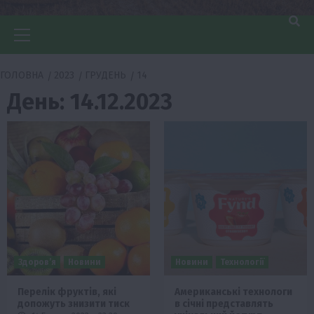
Головне
меню
ГОЛОВНА
2023
ГРУДЕНЬ
14
День:
14.12.2023
Здоров’я
Новини
Новини
Технології
Перелік фруктів, які
Американські технологи
допожуть знизити тиск
в січні представлять