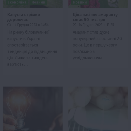
Економіка
Новини
Новини
Капуста стрімко
Ціна насіння амаранту
дорожчає
сягає 50 тис. грн
14 Грудня 2023 о 14:54
14 Грудня 2023 о 13:25
На ринку білокачанної
Амарант став дуже
капусти в Україні
популярний за останні 2-3
спостерігається
роки. Це в першу чергу
тенденція до підвищення
пов’язано з
цін. Лише за тиждень
усвідомленням…
вартість…