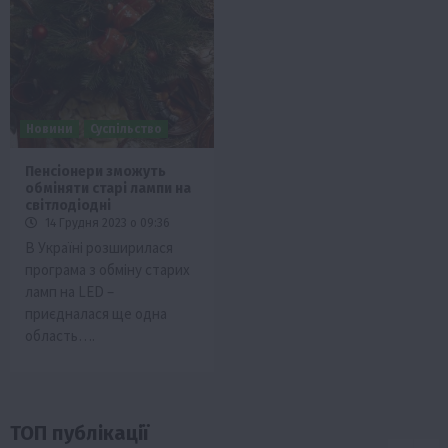
Новини
Суспільство
Пенсіонери зможуть
обміняти старі лампи на
світлодіодні
14 Грудня 2023 о 09:36
В Україні розширилася
програма з обміну старих
ламп на LED –
приєдналася ще одна
область….
ТОП публікації