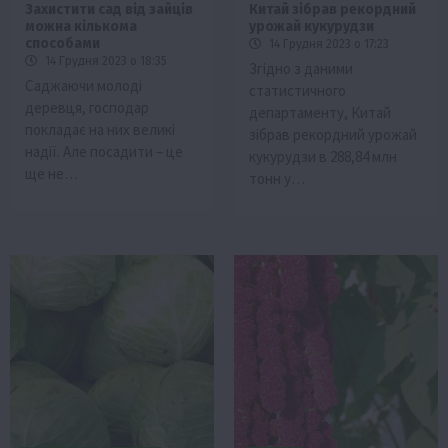
Захистити сад від зайців
Китай зібрав рекордний
можна кількома
урожай кукурудзи
способами
14 Грудня 2023 о 17:23
14 Грудня 2023 о 18:35
Згідно з даними
Саджаючи молоді
статистичного
деревця, господар
департаменту, Китай
покладає на них великі
зібрав рекордний урожай
надії. Але посадити – це
кукурудзи в 288,84 млн
ще не…
тонн у…