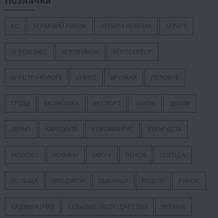
Позначки
ЄС
АГРАРНИЙ РИНОК
АГРАРНІ НОВИНИ
АГРАРІЇ
АГРОБІЗНЕС
АГРОРИНОК
АГРОСЕКТОР
АГРОТЕХНОЛОГІЇ
БІЗНЕС
ВРОЖАЙ
ГОЛОВНЕ
ГРОШІ
ЕКОНОМІКА
ЕКСПОРТ
ЗАКОН
ЗЕМЛЯ
ЗЕРНО
КАРТОПЛЯ
КОРОНАВІРУС
КУКУРУДЗА
МОЛОКО
НОВИНИ
ОВОЧІ
ПЕНСІЯ
ПОГОДА
ПОЛЬЩА
ПРОДУКТИ
ПШЕНИЦЯ
РЕЦЕПТ
РИНОК
САДІВНИЦТВО
СІЛЬСЬКЕ ГОСПОДАРСТВО
УКРАЇНА