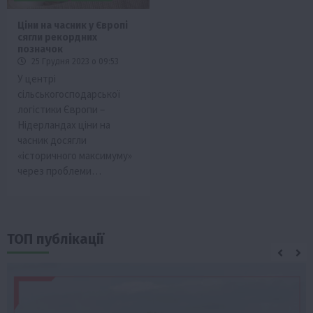
Ціни на часник у Європі
сягли рекордних
позначок
25 Грудня 2023 о 09:53
У центрі
сільськогосподарської
логістики Європи –
Нідерландах ціни на
часник досягли
«історичного максимуму»
через проблеми…
ТОП публікації