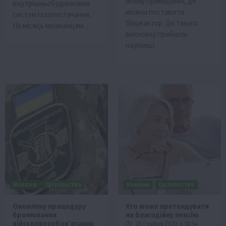
якому приміщенні, де
внутрішньобудинкових
можна поставити
систем газопостачання.
біореактор. До такого
На місяць мешканцям…
висновку прийшли
науковці…
Новини
Суспільство
Новини
Суспільство
Оновлену процедуру
Хто може претендувати
бронювання
на благодійну пенсію
військовозобовʼязаних
25 Грудня 2023 о 10:54