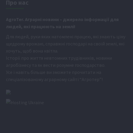
Про нас
Аgr
oTer. Аграрні новини
– джерело інформації для
людей, які працюють на землі!
Для людей, руки яких натомлені працею, які знають ціну
щедрому врожаю, справжні господарі на своїй землі, які
хочуть, щоб вона квітла.
Історії про життя невтомних трудівників, новини
агробізнесу та як вести розумне господарство.
Усе і навіть більше ви зможете прочитати на
спеціалізованому аграрному сайті
“Агротер”
!