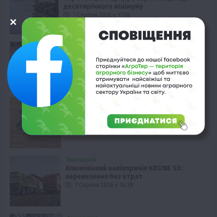
десятирічного мінімуму
7 Серпня 2026 о 17:58
Наука
Новини
Події
Регіони
ТОП1
Туризм
Фермерство
Франківщина
У Карпатах виявили рідкісний гриб
Свиняче вухо
7 Серпня 2026 о 17:28
Технології
Väderstad Carrier 925: ефективна
обробка важких ґрунтів
7 Серпня 2026 о 16:58
Технології
Алюмінієвий напівпричіп KRONE SX:
перевезення без втрат
7 Серпня 2026 о 16:28