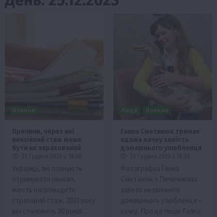
Новини
Люди
Новини
Причини, через які
Ганна Сметанюк тримає
пенсійний стаж може
вдома качку замість
бути не зарахований
домашнього улюбленця
25 Грудня 2023 о 18:38
25 Грудня 2023 о 16:53
Українці, які планують
Фотографка Ганна
отримувати пенсію,
Сметанюк з Печеніжина
мають нагромадити
завела незвичного
страховий стаж. 2023 року
домашнього улюбленця –
він становить 30 років….
качку. Про це пише Галка.