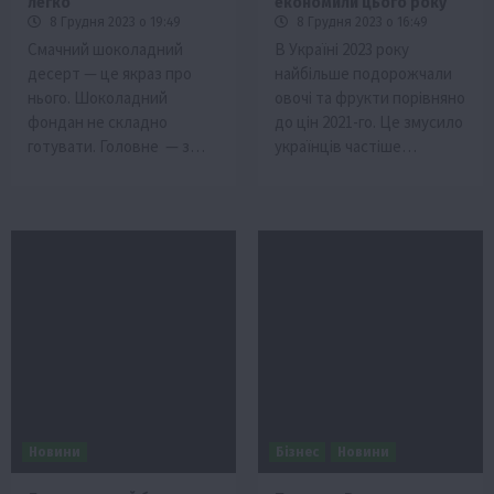
легко
економили цього року
8 Грудня 2023 о 19:49
8 Грудня 2023 о 16:49
Смачний шоколадний
В Україні 2023 року
десерт — це якраз про
найбільше подорожчали
нього. Шоколадний
овочі та фрукти порівняно
фондан не складно
до цін 2021-го. Це змусило
готувати. Головне — з…
українців частіше…
Новини
Бізнес
Новини