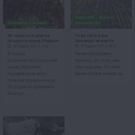
Галузі АПК
Новини
Економіка
Новини
Рослиництво
Як зміняться ціни на
Чому сіяти рано
продукти перед Різдвом
пшеницю не варто
8 Грудня 2023 о 11:14
8 Грудня 2023 о 10:11
В Україні
Рання сівба озимої
різдвяний продовольчий
пшениці, як і пізня, має
кошик 2023 може
свої недоліки. Рослини
подорожчати, якщо
ранніх посівів озимих за…
польські перевізники до
10 грудня не припинять
блокаду…