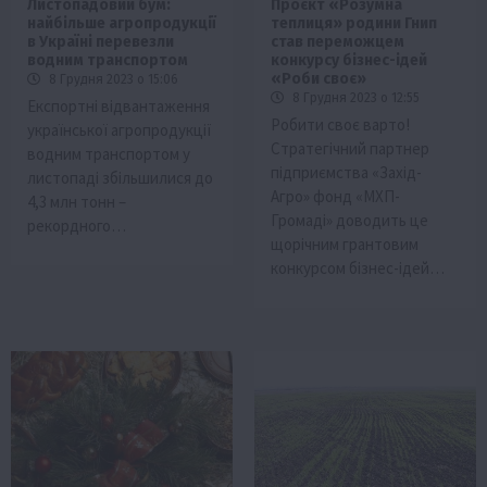
Листопадовий бум:
Проєкт «Розумна
найбільше агропродукції
теплиця» родини Гнип
в Україні перевезли
став переможцем
водним транспортом
конкурсу бізнес-ідей
«Роби своє»
8 Грудня 2023 о 15:06
8 Грудня 2023 о 12:55
Експортні відвантаження
Робити своє варто!
української агропродукції
Стратегічний партнер
водним транспортом у
підприємства «Захід-
листопаді збільшилися до
Агро» фонд «МХП-
4,3 млн тонн –
Громаді» доводить це
рекордного…
щорічним грантовим
конкурсом бізнес-ідей…