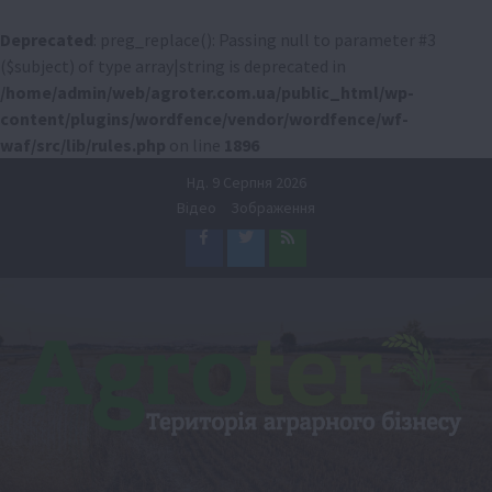
Deprecated
: preg_replace(): Passing null to parameter #3
($subject) of type array|string is deprecated in
/home/admin/web/agroter.com.ua/public_html/wp-
content/plugins/wordfence/vendor/wordfence/wf-
waf/src/lib/rules.php
on line
1896
Перейти
Нд. 9 Серпня 2026
до
Відео
Зображення
вмісту
Facebook
Twitter
Feed