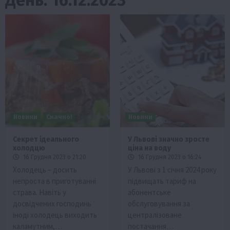
Новини
Смачно!
Новини
Секрет ідеального
У Львові значно зросте
холодцю
ціна на воду
16 Грудня 2023 о 21:20
16 Грудня 2023 о 16:24
Холодець – досить
У Львові з 1 січня 2024 року
непроста в приготуванні
підвищать тариф на
страва. Навіть у
абонентське
досвідчених господинь
обслуговування за
іноді холодець виходить
централізоване
каламутним,…
постачання…