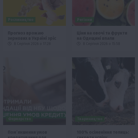
Рослиництво
Регіони
Прогноз врожаю
Ціни на овочі та фрукти
зернових в Україні зріс
на Одещині впали
8 Серпня 2026 о 17:28
8 Серпня 2026 о 15:58
Фермерство
Твариництво
Пом’якшення умов
100% осіменіння телиць:
кредитування для
секрети успіху