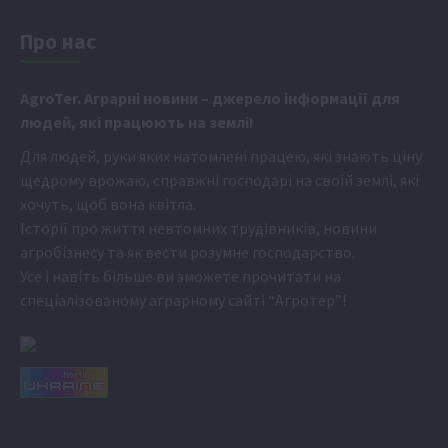
Про нас
Аgr
oTer. Аграрні новини
– джерело інформації для
людей, які працюють на землі!
Для людей, руки яких натомлені працею, які знають ціну
щедрому врожаю, справжні господарі на своїй землі, які
хочуть, щоб вона квітла.
Історії про життя невтомних трудівників, новини
агробізнесу та як вести розумне господарство.
Усе і навіть більше ви зможете прочитати на
спеціалізованому аграрному сайті
“Агротер”
!