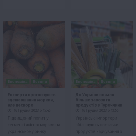
Економіка
Новини
Економіка
Новини
Експерти прогнозують
До України почали
здешевшання моркви,
більше завозити
але нескоро
продуктів з Туреччини
16 Грудня 2023 о 15:45
16 Грудня 2023 о 13:55
Підвищений попит у
Українські імпортери
сегменті якісної моркви на
збільшують поставки
українському ринку
продуктів харчування з