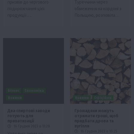
призвів до чергового
Туреччини через
подорожчання цієї
обмеження на кордоні з
продукції….
Польщею, розповіла…
Бізнес
Економіка
Новини
Новини
Офіційно
Два спиртові заводи
Громадяни можуть
готують для
отримати гроші, щоб
приватизації
придбати дрова та
вугілля
16 Грудня 2023 о 11:28
16 Грудня 2023 о 10:25
Уряд вніс зміни до