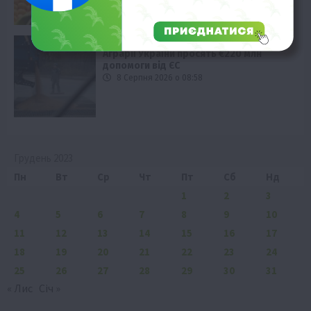
Економіка
Аграрії України просять €220 млн
допомоги від ЄС
8 Серпня 2026 о 08:58
Грудень 2023
Пн
Вт
Ср
Чт
Пт
Сб
Нд
1
2
3
4
5
6
7
8
9
10
11
12
13
14
15
16
17
18
19
20
21
22
23
24
25
26
27
28
29
30
31
« Лис
Січ »