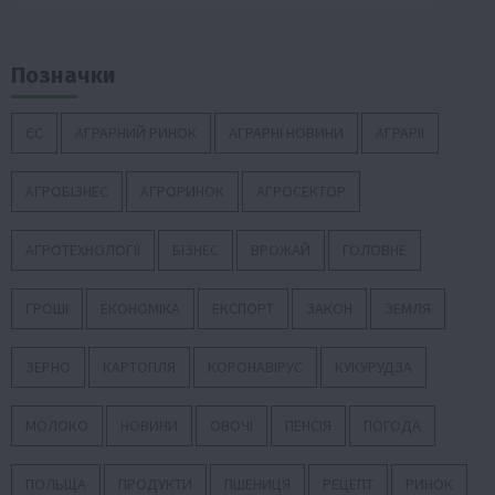
Позначки
ЄС
АГРАРНИЙ РИНОК
АГРАРНІ НОВИНИ
АГРАРІЇ
АГРОБІЗНЕС
АГРОРИНОК
АГРОСЕКТОР
АГРОТЕХНОЛОГІЇ
БІЗНЕС
ВРОЖАЙ
ГОЛОВНЕ
ГРОШІ
ЕКОНОМІКА
ЕКСПОРТ
ЗАКОН
ЗЕМЛЯ
ЗЕРНО
КАРТОПЛЯ
КОРОНАВІРУС
КУКУРУДЗА
МОЛОКО
НОВИНИ
ОВОЧІ
ПЕНСІЯ
ПОГОДА
ПОЛЬЩА
ПРОДУКТИ
ПШЕНИЦЯ
РЕЦЕПТ
РИНОК