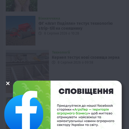
Вінниччина
ФГ «Агат Поділля» тестує технологію
strip-till на соняшнику
8 Серпня 2026 о 10:28
Технології
Кернел тестує нові сховища зерна
8 Серпня 2026 о 09:58
Економіка
Ціни на кукурудзу в Україні
падають
8 Серпня 2026 о 09:28