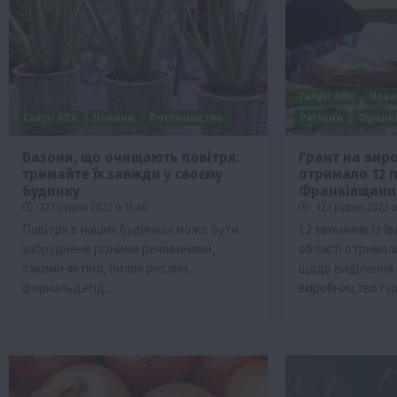
Галузі АПК
Нов
Галузі АПК
Новини
Рослиництво
Регіони
Франк
Вазони, що очищають повітря:
Грант на вир
тримайте їх завжди у своєму
отримало 12 
будинку
Франківщини
12 Грудня 2023 о 15:40
12 Грудня 2023 о
Повітря в наших будинках може бути
12 заявників із І
забруднене різними речовинами,
області отримал
такими як пил, пилок рослин,
щодо виділення 
формальдегід,…
виробництво гу