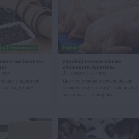
ини
Рослиництво
Новини
можна висівати на
Українці почали більше
дні
споживати курятини
Події
Наука
Новини
Події
Регіони
ТОП1
Туризм
 18:54
12 Грудня 2023 о 16:47
Фермерство
Франківщина
висадку у відкритий
Цього року українці почали більше
 на розсаду. Саме
споживати м’яса птиці та яловичини,
грн від
У Карпатах виявили рідкісний гриб Свиня
ніж торік. Так цього року…
вухо
7 Серпня 2026 о 17:28