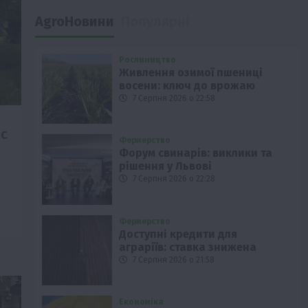
AgroНовини
Популярні
Рослиництво
Живлення озимої пшениці
восени: ключ до врожаю
7 Серпня 2026 о 22:58
ЄС
Фермерство
Форум свинарів: виклики та
рішення у Львові
7 Серпня 2026 о 22:28
Фермерство
Доступні кредити для
аграріїв: ставка знижена
7 Серпня 2026 о 21:58
Економіка