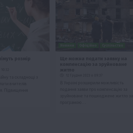
Новини
Офіційно
Суспільство
німуть розмір
Ще можна подати заявку на
компенсацію за зруйноване
житло
 10:32
12 Грудня 2023 о 09:37
ійну та складнощі з
В Україні розширили можливість
лати вчителів
подання заяви про компенсацію за
чня. Підвищення
зруйноване та пошкоджене житло за
програмою…