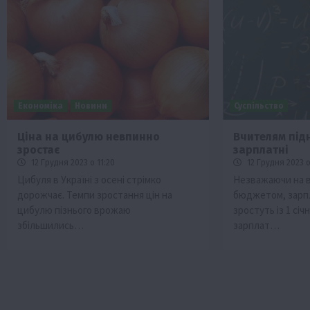
Економіка
Новини
Суспільство
Ціна на цибулю невпинно
Вчителям під
зростає
зарплатні
12 Грудня 2023 о 11:20
12 Грудня 2023 о
Цибуля в Україні з осені стрімко
Незважаючи на в
дорожчає. Темпи зростання цін на
бюджетом, зарп
цибулю пізнього врожаю
зростуть із 1 сі
збільшились…
зарплат…