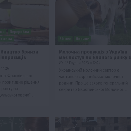
ини
Переробка
івщина
Бізнес
Новини
обництво бринзи
Молочна продукція з України
підприємців
має доступ до Єдиного ринку 
12 Грудня 2023 о 12:24
 14:26
Український молочний сектор є
вано-Франківської
частиною європейської молочної
и позитивне рішення
родини. Про це заявив генеральний
гранту на
секретар Європейської Молочної…
цульської овечої…