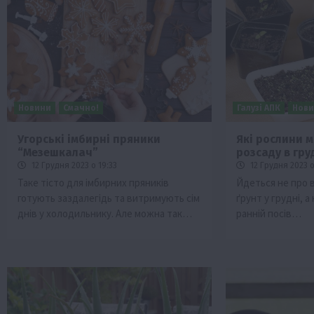
Новини
Смачно!
Галузі АПК
Нов
Угорські імбирні пряники
Які рослини 
“Мезешкалач”
розсаду в гру
Бізнес
Економіка
Життя в селі
Новини
12 Грудня 2023 о 19:33
12 Грудня 2023 о
ТОП1
Фермерство
Таке тісто для імбирних пряників
Йдеться не про 
готують заздалегідь та витримують сім
ґрунт у грудні, а
Аграрії отримають кредити до 10 млн 
днів у холодильнику. Але можна так…
ранній посів…
Sense Bank
4 Серпня 2026 о 12:08