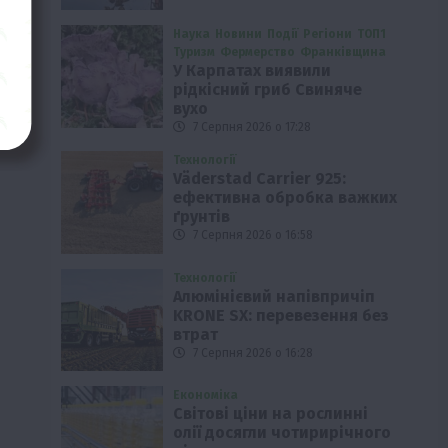
Наука
Новини
Події
Регіони
ТОП1
Туризм
Фермерство
Франківщина
У Карпатах виявили
рідкісний гриб Свиняче
вухо
7 Серпня 2026 о 17:28
Технології
Väderstad Carrier 925:
ефективна обробка важких
ґрунтів
7 Серпня 2026 о 16:58
Технології
Алюмінієвий напівпричіп
KRONE SX: перевезення без
втрат
7 Серпня 2026 о 16:28
Економіка
Світові ціни на рослинні
олії досягли чотирирічного