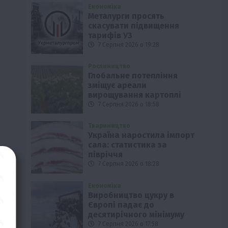
Економіка
Металурги просять
скасувати підвищення
тарифів УЗ
7 Серпня 2026 о 19:28
Рослиництво
Глобальне потепління
зміщує ареали
вирощування картоплі
7 Серпня 2026 о 18:58
Твариництво
Україна наростила імпорт
сала: статистика за
півріччя
7 Серпня 2026 о 18:28
Економіка
Виробництво цукру в
Європі падає до
десятирічного мінімуму
7 Серпня 2026 о 17:58