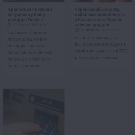
Ізраїльська полуниця
Український шоколад
потрапила у Книгу
найбільше полюбляють
рекордів Гіннеса
у Казахстані та Румунії:
скільки продали
22 Лютого 2022 о 11:39
22 Лютого 2022 о 09:42
Ізраїльські фермери
Експорт шоколаду та
потрапили до Книги
інших харчових продуктів
рекордів Гіннесса,
з вмістом какао у січні 2022
виростивши найважчу
року проти показника…
полуницю у світі: вага
плода становила…