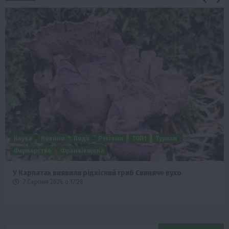
Наука
Новини
Події
Регіони
ТОП1
Туризм
Фермерство
Франківщина
У Карпатах виявили рідкісний гриб Свиняче вухо
7 Серпня 2026 о 17:28
Пошук: