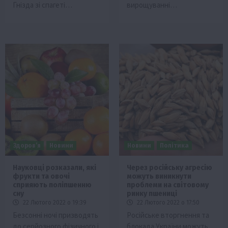
Гнізда зі спагеті…
вирощуванні…
Здоров’я
Новини
Новини
Політика
Науковці розказали, які
Через російську агресію
фрукти та овочі
можуть виникнути
сприяють поліпшенню
проблеми на світовому
сну
ринку пшениці
22 Лютого 2022 о 19:39
22 Лютого 2022 о 17:50
Безсонні ночі призводять
Російське вторгнення та
до серйозного фізичного і
блокада України можуть