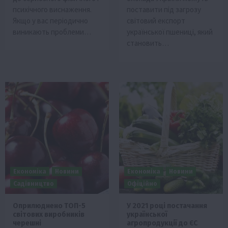
психічного виснаження.
поставити під загрозу
Якщо у вас періодично
світовий експорт
виникають проблеми…
української пшениці, який
становить…
Економіка
Новини
Економіка
Новини
Садівництво
Офіційно
Оприлюднено ТОП-5
У 2021 році постачання
світових виробників
української
черешні
агропродукції до ЄС