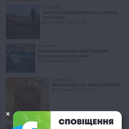
Галузі АПК
Вартість розмінування землі: липнева
статистика
10 Серпня 2026 о 10:28
Економіка
Агросектор України: акції компаній
демонструють зростання
10 Серпня 2026 о 09:58
Економіка
Ціни на крупи: що чекає українців?
10 Серпня 2026 о 09:28
Економіка