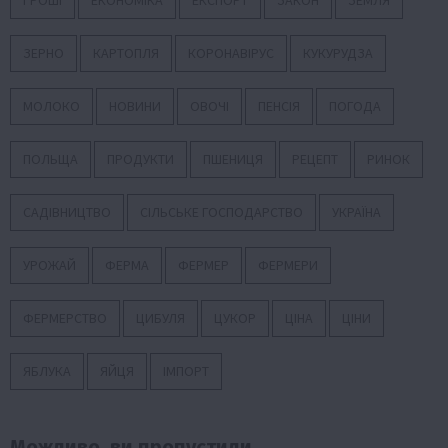
ЗЕРНО
КАРТОПЛЯ
КОРОНАВІРУС
КУКУРУДЗА
МОЛОКО
НОВИНИ
ОВОЧІ
ПЕНСІЯ
ПОГОДА
ПОЛЬЩА
ПРОДУКТИ
ПШЕНИЦЯ
РЕЦЕПТ
РИНОК
САДІВНИЦТВО
СІЛЬСЬКЕ ГОСПОДАРСТВО
УКРАЇНА
УРОЖАЙ
ФЕРМА
ФЕРМЕР
ФЕРМЕРИ
ФЕРМЕРСТВО
ЦИБУЛЯ
ЦУКОР
ЦІНА
ЦІНИ
ЯБЛУКА
ЯЙЦЯ
ІМПОРТ
Можливо, ви пропустили