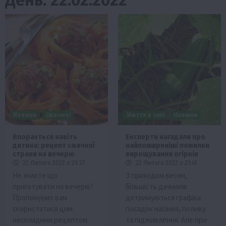
Новини
Смачно!
Життя в селі
Новини
Впорається навіть
Експерти нагадали про
дитина: рецепт смачної
найпоширеніші помилки
страви на вечерю
вирощування огірків
22 Лютого 2022 о 23:37
22 Лютого 2022 о 21:41
Не знаєте що
З приходом весни,
приготувати на вечерю?
більшість дачників
Пропонуємо вам
дотримуються графіка
скористатися цим
посадок насіння, поливу
нескладним рецептом.
та підживлення. Але при