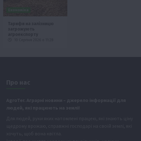
Економіка
Тарифи на залізницю
загрожують
агроекспорту
10 Серпня 2026 о 11:28
Про нас
Аgr
oTer. Аграрні новини
– джерело інформації для
людей, які працюють на землі!
Для людей, руки яких натомлені працею, які знають ціну
щедрому врожаю, справжні господарі на своїй землі, які
хочуть, щоб вона квітла.
Історії про життя невтомних трудівників, новини