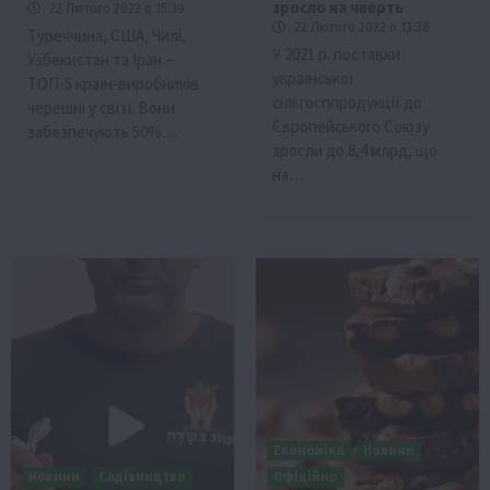
зросло на чверть
22 Лютого 2022 о 15:39
22 Лютого 2022 о 13:38
Туреччина, США, Чилі,
У 2021 р. поставки
Узбекистан та Іран –
української
ТОП-5 країн-виробників
сільгосппродукції до
черешні у світі. Вони
Європейського Союзу
забезпечують 50%…
зросли до 8,4 млрд, що
на…
Економіка
Новини
Новини
Садівництво
Офіційно