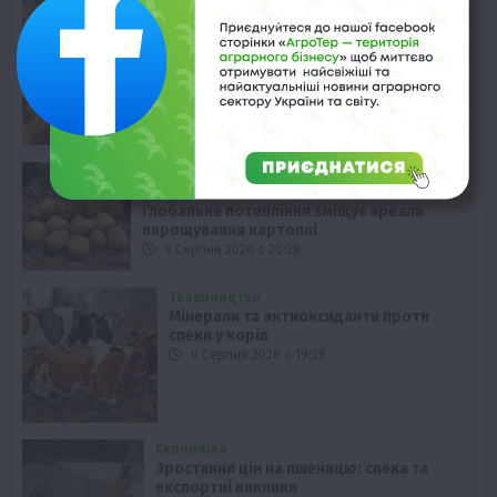
Ціни на зерно та олійні: аналіз
ринку
10 Серпня 2026 о 07:28
Економіка
Життя в селі
Новини
Події
Рослиництво
ТОП1
Фермерство
Глобальне потепління зміщує ареали
вирощування картоплі
9 Серпня 2026 о 20:28
Твариництво
Мінерали та антиоксиданти проти
спеки у корів
9 Серпня 2026 о 19:28
Економіка
Зростання цін на пшеницю: спека та
експортні виклики