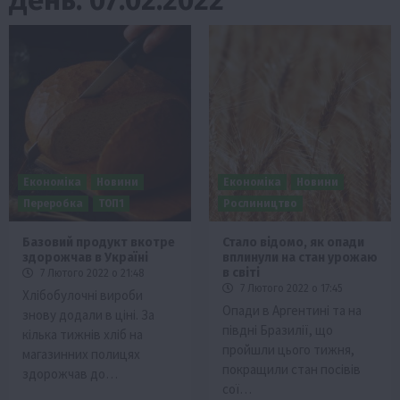
Економіка
Новини
Економіка
Новини
Переробка
ТОП1
Рослиництво
Базовий продукт вкотре
Стало відомо, як опади
здорожчав в Україні
вплинули на стан урожаю
в світі
7 Лютого 2022 о 21:48
7 Лютого 2022 о 17:45
Хлібобулочні вироби
Опади в Аргентині та на
знову додали в ціні. За
півдні Бразилії, що
кілька тижнів хліб на
пройшли цього тижня,
магазинних полицях
покращили стан посівів
здорожчав до…
сої…