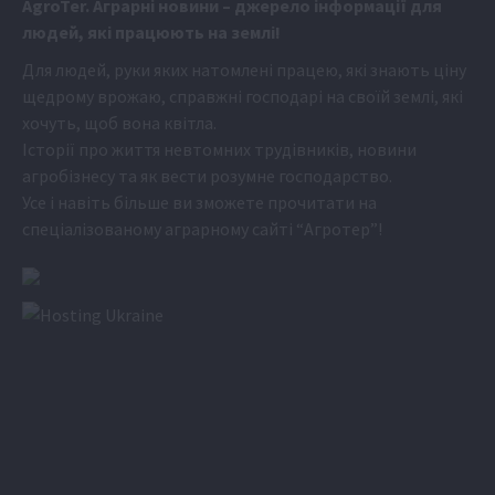
Аgr
oTer. Аграрні новини
– джерело інформації для
людей, які працюють на землі!
Для людей, руки яких натомлені працею, які знають ціну
щедрому врожаю, справжні господарі на своїй землі, які
хочуть, щоб вона квітла.
Історії про життя невтомних трудівників, новини
агробізнесу та як вести розумне господарство.
Усе і навіть більше ви зможете прочитати на
спеціалізованому аграрному сайті
“Агротер”
!