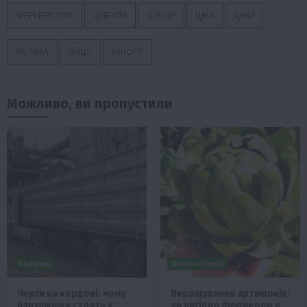
ФЕРМЕРСТВО
ЦИБУЛЯ
ЦУКОР
ЦІНА
ЦІНИ
ЯБЛУКА
ЯЙЦЯ
ІМПОРТ
Можливо, ви пропустили
Новини
Вінниччина
Черги на кордоні: чому
Вирощування артишоків:
вантажівки стоять у
чи вигідно фермерам в