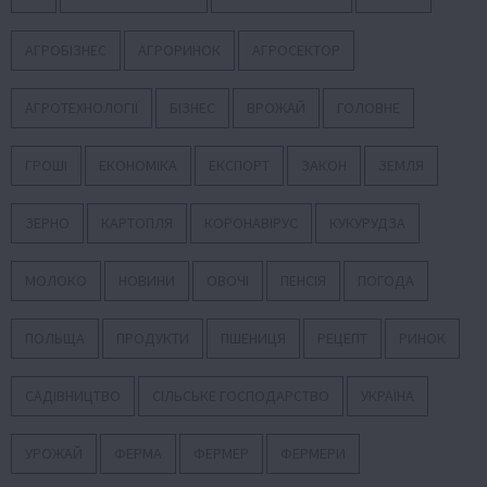
АГРОБІЗНЕС
АГРОРИНОК
АГРОСЕКТОР
АГРОТЕХНОЛОГІЇ
БІЗНЕС
ВРОЖАЙ
ГОЛОВНЕ
ГРОШІ
ЕКОНОМІКА
ЕКСПОРТ
ЗАКОН
ЗЕМЛЯ
ЗЕРНО
КАРТОПЛЯ
КОРОНАВІРУС
КУКУРУДЗА
МОЛОКО
НОВИНИ
ОВОЧІ
ПЕНСІЯ
ПОГОДА
ПОЛЬЩА
ПРОДУКТИ
ПШЕНИЦЯ
РЕЦЕПТ
РИНОК
САДІВНИЦТВО
СІЛЬСЬКЕ ГОСПОДАРСТВО
УКРАЇНА
УРОЖАЙ
ФЕРМА
ФЕРМЕР
ФЕРМЕРИ