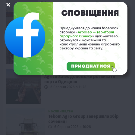
РФ атакувала судно з українським
зерном у Чорному морі
6 Серпня 2026 о 12:28
Садівництво
Підземне зрошення саду: досвід
молдовського фермера
6 Серпня 2026 о 11:58
Одещина
Agrico Sales допоможе розвивати
порти Одещини
6 Серпня 2026 о 11:28
Рослиництво
Tekom Agro Group завершила збір
сочевиці
6 Серпня 2026 о 10:28