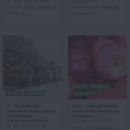
установ та організацій
природних та
у грудні 2021 р. становила
антропогенних чинників,
17 453 грн,…
чисельність…
Новини
Офіційно
Новини
Офіційно
Садівництво
В “Укрзалізниці”
Одні з найулюбленіших
похвалилися рекордним
фруктів українців різко
показником
здешевіли
завантаження зерна
7 Лютого 2022 о 09:32
7 Лютого 2022 о 11:38
За рік вітчизняні яблука