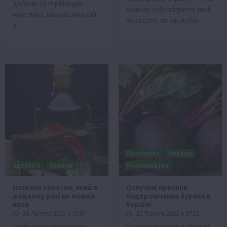
добрив та гербіцидів
хочемо себе піарити, щоб
можливо, вважає вчений
показати, які ми добрі….
з…
Економіка
Новини
Здоров’я
Новини
Рослиництво
Названо самогон, який в
Озвучені причини
жодному разі не можна
подорожчання буряка в
пити
Україні
20 Лютого 2022 о 11:37
20 Лютого 2022 о 07:35
Найбільшу небезпеку
Столовий буряк в Україні