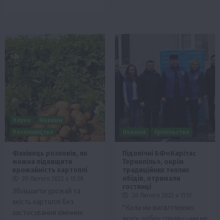
Наука
Новини
Рослиництво
Новини
Суспільство
Фахівець розповів, як
Підопічні БФ«Карітас
можна підвищити
Тернопіль», окрім
врожайність картоплі
традиційних теплих
обідів, отримали
20 Лютого 2022 о 15:38
гостинці
Збільшити урожай та
20 Лютого 2022 о 11:51
якість картоплі без
“Коли ми висвітлюємо
застосування хімічних
якусь добру справу—ми не