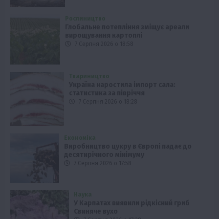
Рослиництво
Глобальне потепління зміщує ареали
вирощування картоплі
7 Серпня 2026 о 18:58
Твариництво
Україна наростила імпорт сала:
статистика за півріччя
7 Серпня 2026 о 18:28
Економіка
Виробництво цукру в Європі падає до
десятирічного мінімуму
7 Серпня 2026 о 17:58
Наука
У Карпатах виявили рідкісний гриб
Свиняче вухо