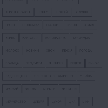
АГРОТЕХНОЛОГІЇ
БІЗНЕС
ВРОЖАЙ
ГОЛОВНЕ
ГРОШІ
ЕКОНОМІКА
ЕКСПОРТ
ЗАКОН
ЗЕМЛЯ
ЗЕРНО
КАРТОПЛЯ
КОРОНАВІРУС
КУКУРУДЗА
МОЛОКО
НОВИНИ
ОВОЧІ
ПЕНСІЯ
ПОГОДА
ПОЛЬЩА
ПРОДУКТИ
ПШЕНИЦЯ
РЕЦЕПТ
РИНОК
САДІВНИЦТВО
СІЛЬСЬКЕ ГОСПОДАРСТВО
УКРАЇНА
УРОЖАЙ
ФЕРМА
ФЕРМЕР
ФЕРМЕРИ
ФЕРМЕРСТВО
ЦИБУЛЯ
ЦУКОР
ЦІНА
ЦІНИ