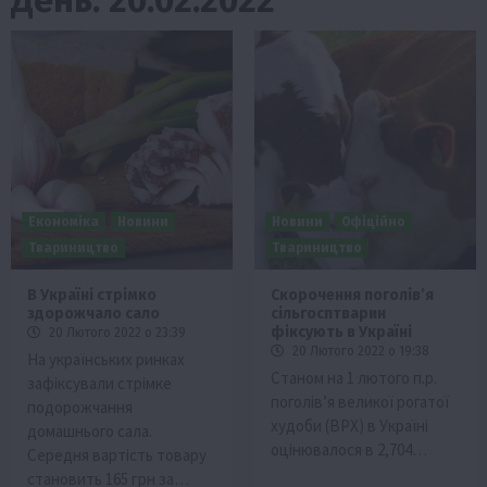
Економіка
Новини
Новини
Офіційно
Твариництво
Твариництво
В Україні стрімко
Скорочення поголів’я
здорожчало сало
сільгосптварин
фіксують в Україні
20 Лютого 2022 о 23:39
20 Лютого 2022 о 19:38
На українських ринках
Станом на 1 лютого п.р.
зафіксували стрімке
поголів’я великої рогатої
подорожчання
худоби (ВРХ) в Україні
домашнього сала.
оцінювалося в 2,704…
Середня вартість товару
становить 165 грн за…