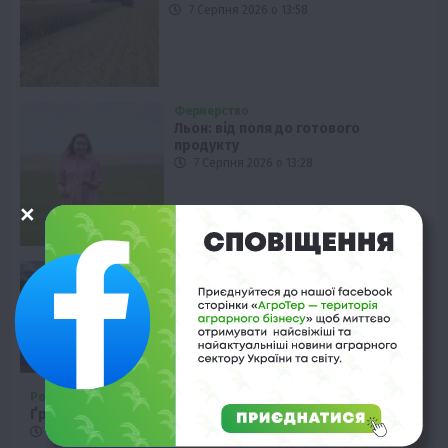
7 Серпня 2026 о 13:58
Фермерство
Льон: від поля до готового
продукту
7 Серпня 2026 о 13:28
Фермерство
Фермер загинув на Дніпропетровщині
через атаку РФ
7 Серпня 2026 о 12:58
Рослиництво
Ґрунтові гербіциди: від чого залежить їхня дія
7 Серпня 2026 о 12:28