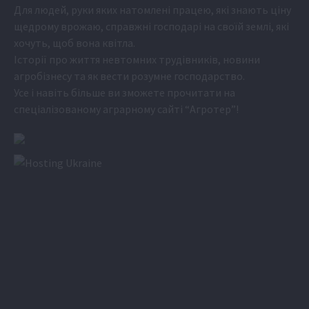
Для людей, руки яких натомлені працею, які знають ціну
щедрому врожаю, справжні господарі на своїй землі, які
хочуть, щоб вона квітла.
Історії про життя невтомних трудівників, новини
агробізнесу та як вести розумне господарство.
Усе і навіть більше ви зможете прочитати на
спеціалізованому аграрному сайті
“Агротер”
!